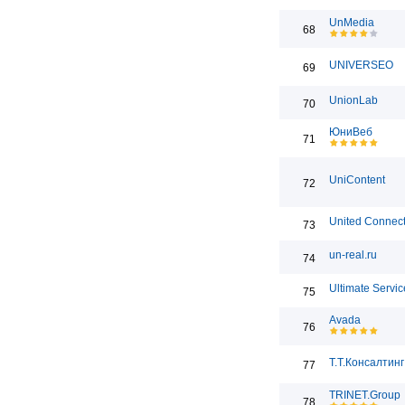
UnMedia
68
UNIVERSEO
69
UnionLab
70
ЮниВеб
71
UniContent
72
United Connect
73
un-real.ru
74
Ultimate Servic
75
Avada
76
Т.Т.Консалтинг
77
TRINET.Group
78