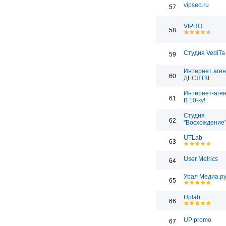
vipseo.ru
57
VIPRO
58
Студия VediTa
59
Интернет аген
60
ДЕСЯТКЕ
Интернет-аген
61
В 10-ку!
Студия
62
"Восхождение
UTLab
63
User Metrics
64
Урал Медиа.р
65
Uplab
66
UP promo
67