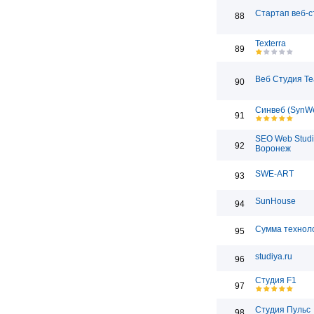
Стартап веб-с
88
Texterra
89
Веб Студия T
90
Синвеб (SynW
91
SEO Web Studi
92
Воронеж
SWE-ART
93
SunHouse
94
Сумма технол
95
studiya.ru
96
Студия F1
97
Студия Пульс
98