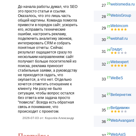
25
webismedia.ru
27
До начала работы думал, что SEO
это просто статьи и ссылки.
25
WebisGroup
Оказалось, что это лишь часть
28
общей картины. Команда помогла
привести в порядок сайт, ускорить
Webincom
25
29
его, исправить технические
ошибки, настроить рекламу,
25
подключить аналитику звонков,
webhall.ru
30
интегрировать CRM и собрать
понятные отчеты. Сейчас
Градус
26
31
результат ощущается сразу по
нескольким направлениям: сайт
получает больше посетителей из
Webexpert
27
32
поиска, реклама приносит
стабильные заявки, а руководству
не приходится гадать, что
27
WeBeS
33
окупается, а что нет. Отдельно
хочется отметить отношение к
клиенту. Ни разу не было
ситуации, чтобы вопрос остался
27
Вебернетик
34
без ответа или задача просто
"повисла". Всегда есть обратная
связь и понимание, что
Вебдивижн
27
35
происходит с проектом.
2026-07-03 от: Королёв Александр
29
WebAvangard
36
Партнёры
29
WebAsiS
37