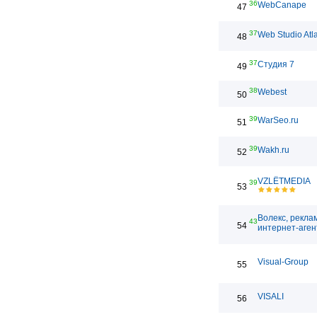
36
WebCanape
47
37
Web Studio Atl
48
37
Студия 7
49
38
Webest
50
39
WarSeo.ru
51
39
Wakh.ru
52
VZLЁTMEDIA
39
53
Волекс, рекла
43
54
интернет-аген
Visual-Group
55
VISALI
56