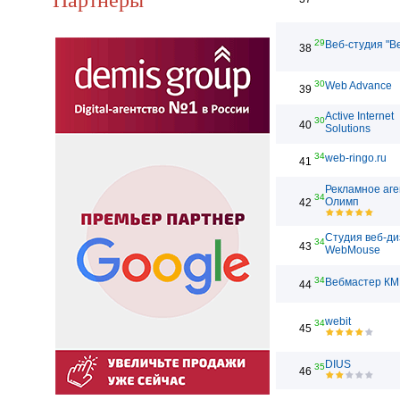
29
Веб-студия "В
38
30
Web Advance
39
Active Internet
30
40
Solutions
34
web-ringo.ru
41
Рекламное аге
34
Олимп
42
Студия веб-д
34
43
WebMouse
34
Вебмастер КМ
44
webit
34
45
DIUS
35
46