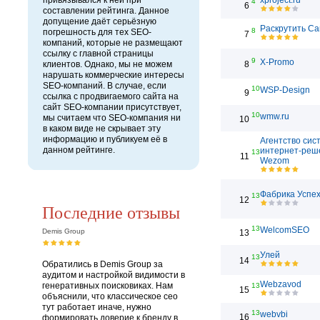
привязывался к ней при
xproject.ru
4
6
составлении рейтинга. Данное
допущение даёт серьёзную
Раскрутить Са
8
погрешность для тех SEO-
7
компаний, которые не размещают
ссылку с главной страницы
9
X-Promo
клиентов. Однако, мы не можем
8
нарушать коммерческие интересы
SEO-компаний. В случае, если
10
WSP-Design
9
ссылка с продвигаемого сайта на
сайт SEO-компании присутствует,
10
wmw.ru
мы считаем что SEO-компания ни
10
в каком виде не скрывает эту
информацию и публикуем её в
Агентство сис
данном рейтинге.
интернет-реш
13
11
Wezom
Фабрика Успе
13
12
Последние отзывы
13
WelcomSEO
Demis Group
13
Улей
13
14
Обратились в Demis Group за
аудитом и настройкой видимости в
Webzavod
генеративных поисковиках. Нам
13
15
объяснили, что классическое сео
тут работает иначе, нужно
13
webvbi
16
формировать доверие к бренду в