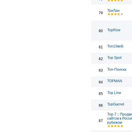
ТриЛан
79
TopRise
80
Топ10веБ
81
Top Spot
82
Топ-Поиска
83
TOPMAN
84
Top Line
85
TopGarnet
86
Top-7 :: Прод
сайтов в Росси
87
рубежом