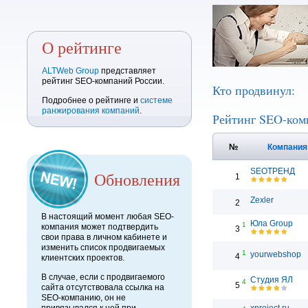
О рейтинге
ALTWeb Group
представляет
рейтинг SEO-компаний России.
Кто продвинул:
Подробнее о рейтинге и
системе
ранжирования компаний
.
Рейтинг SEO-ком
№
Компани
SEOТРЕНД
Обновления
1
Zexler
2
В настоящий момент любая SEO-
Юла Group
1
компания может подтвердить
3
свои права в личном кабинете и
изменить список продвигаемых
1
yourwebshop
4
клиентских проектов.
В случае, если с продвигаемого
Студия ЯЛ
4
5
сайта отсутствовала ссылка на
SEO-компанию, он не