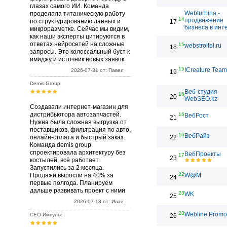
глазах самого ИИ. Команда
Webturbina -
проделала титаническую работу
14
продвижение
по структурированию данных и
17
бизнеса в инт
микроразметке. Сейчас мы видим,
как наши эксперты цитируются в
ответах нейросетей на сложные
15
webstroitel.ru
18
запросы. Это колоссальный буст к
имиджу и источник новых заявок
15
ICreature Team
2026-07-31 от: Павел
19
Demis Group
Веб-студия
16
20
WebSEO.kz
Создавали интернет-магазин для
дистрибьютора автозапчастей.
16
ВебРост
21
Нужна была сложная выгрузка от
поставщиков, фильтрация по авто,
16
ВебРайз
онлайн-оплата и быстрый заказ.
22
Команда demis group
спроектировала архитектуру без
ВебПроекты
17
23
костылей, всё работает.
Запустились за 2 месяца.
22
Продажи выросли на 40% за
W@M
24
первые полгода. Планируем
дальше развивать проект с ними
23
WK
25
2026-07-13 от: Иван
23
Webline Promo
СЕО-Импульс
26