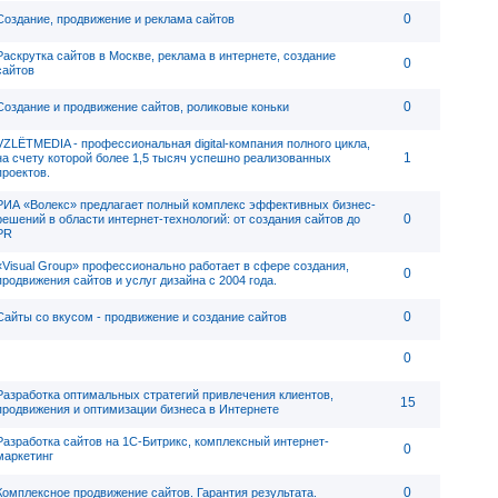
0
Создание, продвижение и реклама сайтов
Раскрутка сайтов в Москве, реклама в интернете, создание
0
сайтов
0
Создание и продвижение сайтов, роликовые коньки
VZLЁTMEDIA - профессиональная digital-компания полного цикла,
1
на счету которой более 1,5 тысяч успешно реализованных
проектов.
РИА «Волекс» предлагает полный комплекс эффективных бизнес-
0
решений в области интернет-технологий: от создания сайтов до
PR
«Visual Group» профессионально работает в сфере создания,
0
продвижения сайтов и услуг дизайна с 2004 года.
0
Сайты со вкусом - продвижение и создание сайтов
0
Разработка оптимальных стратегий привлечения клиентов,
15
продвижения и оптимизации бизнеса в Интернете
Разработка сайтов на 1С-Битрикс, комплексный интернет-
0
маркетинг
0
Комплексное продвижение сайтов. Гарантия результата.