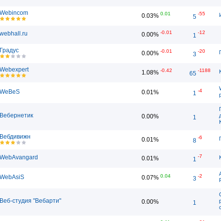
Webincom
0.01
-55
0.03%
5
-0.01
-12
webhall.ru
0.00%
1
Градус
-0.01
-20
0.00%
3
Webexpert
-0.42
-1188
1.08%
65
-4
WeBeS
0.01%
1
Вебернетик
0.00%
1
Вебдивижн
-6
0.01%
8
-7
WebAvangard
0.01%
1
0.04
-2
WebAsiS
0.07%
3
Веб-студия "Вебарти"
0.00%
1