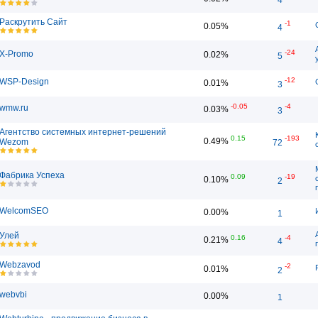
Раскрутить Сайт
-1
0.05%
4
-24
X-Promo
0.02%
5
-12
WSP-Design
0.01%
3
-0.05
-4
wmw.ru
0.03%
3
Агентство системных интернет-решений
0.15
-193
0.49%
Wezom
72
Фабрика Успеха
0.09
-19
0.10%
2
WelcomSEO
0.00%
1
Улей
0.16
-4
0.21%
4
Webzavod
-2
0.01%
2
webvbi
0.00%
1