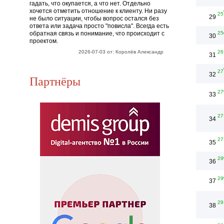
гадать, что окупается, а что нет. Отдельно
хочется отметить отношение к клиенту. Ни разу
25
29
не было ситуации, чтобы вопрос остался без
ответа или задача просто "повисла". Всегда есть
обратная связь и понимание, что происходит с
25
30
проектом.
2026-07-03 от: Королёв Александр
26
31
27
32
Партнёры
27
33
27
34
27
35
29
36
29
37
29
38