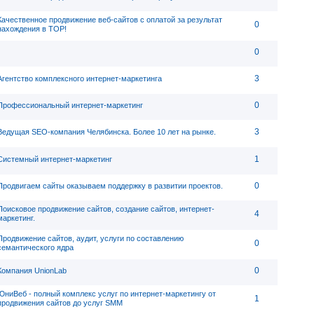
Качественное продвижение веб-сайтов с оплатой за результат
0
нахождения в ТОР!
0
3
Агентство комплексного интернет-маркетинга
0
Профессиональный интернет-маркетинг
3
Ведущая SEO-компания Челябинска. Более 10 лет на рынке.
1
Системный интернет-маркетинг
0
Продвигаем сайты оказываем поддержку в развитии проектов.
Поисковое продвижение сайтов, создание сайтов, интернет-
4
маркетинг.
Продвижение сайтов, аудит, услуги по составлению
0
семантического ядра
0
Компания UnionLab
ЮниВеб - полный комплекс услуг по интернет-маркетингу от
1
продвижения сайтов до услуг SMM