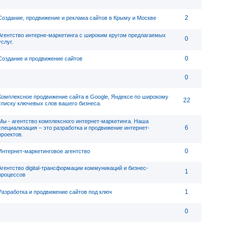
2
Создание, продвижение и реклама сайтов в Крыму и Москве
Агентство интерне-маркетинга с широким кругом предлагаемых
0
услуг.
0
Создание и продвижение сайтов
0
Комплексное продвижение сайта в Google, Яндексе по широкому
22
списку ключевых слов вашего бизнеса.
Мы - агентство комплексного интернет-маркетинга. Наша
6
специализация – это разработка и продвижение интернет-
проектов.
0
Интернет-маркетинговое агентство
Агентство digital-трансформации коммуникаций и бизнес-
1
процессов
1
Разработка и продвижение сайтов под ключ
0