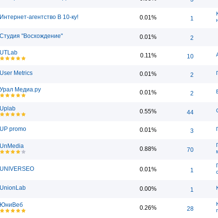
Интернет-агентство В 10-ку!
0.01%
1
Студия "Восхождение"
0.01%
2
UTLab
0.11%
10
User Metrics
0.01%
2
Урал Медиа.ру
0.01%
2
Uplab
0.55%
44
UP promo
0.01%
3
UnMedia
0.88%
70
UNIVERSEO
0.01%
1
UnionLab
0.00%
1
ЮниВеб
0.26%
28