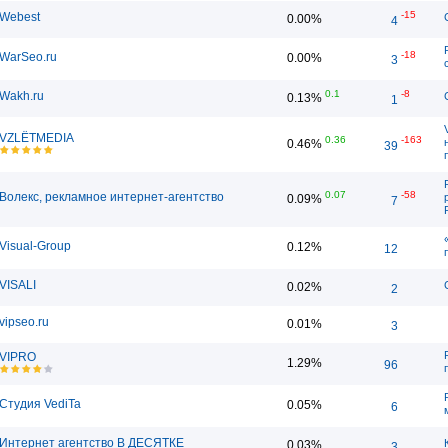
-15
Webest
0.00%
4
-18
WarSeo.ru
0.00%
3
0.1
-8
Wakh.ru
0.13%
1
VZLЁTMEDIA
0.36
-163
0.46%
39
0.07
-58
Волекс, рекламное интернет-агентство
0.09%
7
Visual-Group
0.12%
12
VISALI
0.02%
2
vipseo.ru
0.01%
3
VIPRO
1.29%
96
Студия VediTa
0.05%
6
Интернет агентство В ДЕСЯТКЕ
0.03%
3