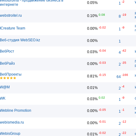
Webturbina - продвижение бизнеса в
-2
0.05%
1
интернете
0.08
-19
webstroitel.ru
0.10%
8
-0.02
-9
ICreature Team
0.00%
1
Веб-студия WebSEO.kz
0.00%
1
-0.04
-42
ВебРост
0.03%
4
-0.03
-35
ВебРайз
0.00%
2
ВебПроекты
-0.15
-166
0.81%
64
-4
W@M
0.01%
2
0.02
-9
WK
0.03%
1
-0.05
-1
Webline Promotion
0.00%
1
-0.01
-12
webismedia.ru
0.00%
2
-0.02
-22
WebisGroup
0.01%
2