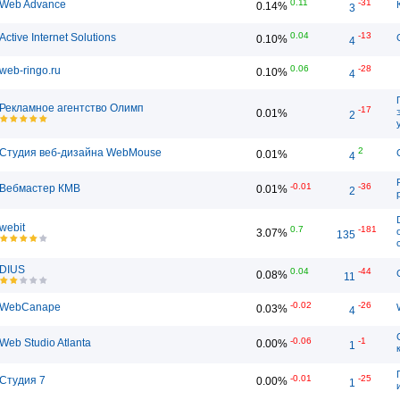
0.11
-31
Web Advance
0.14%
3
0.04
-13
Active Internet Solutions
0.10%
4
0.06
-28
web-ringo.ru
0.10%
4
Рекламное агентство Олимп
-17
0.01%
2
2
Студия веб-дизайна WebMouse
0.01%
4
-0.01
-36
Вебмастер КМВ
0.01%
2
webit
0.7
-181
3.07%
135
DIUS
0.04
-44
0.08%
11
-0.02
-26
WebCanape
0.03%
4
-0.06
-1
Web Studio Atlanta
0.00%
1
-0.01
-25
Студия 7
0.00%
1