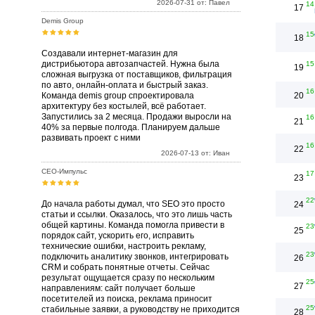
2026-07-31 от: Павел
14
17
Demis Group
15
18
Создавали интернет-магазин для
дистрибьютора автозапчастей. Нужна была
15
19
сложная выгрузка от поставщиков, фильтрация
по авто, онлайн-оплата и быстрый заказ.
16
Команда demis group спроектировала
20
архитектуру без костылей, всё работает.
Запустились за 2 месяца. Продажи выросли на
16
21
40% за первые полгода. Планируем дальше
развивать проект с ними
16
22
2026-07-13 от: Иван
СЕО-Импульс
17
23
22
До начала работы думал, что SEO это просто
24
статьи и ссылки. Оказалось, что это лишь часть
общей картины. Команда помогла привести в
23
25
порядок сайт, ускорить его, исправить
технические ошибки, настроить рекламу,
23
подключить аналитику звонков, интегрировать
26
CRM и собрать понятные отчеты. Сейчас
результат ощущается сразу по нескольким
25
27
направлениям: сайт получает больше
посетителей из поиска, реклама приносит
25
стабильные заявки, а руководству не приходится
28