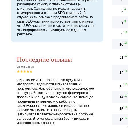
погрешность для тех SEO-компаний, которые не
6
размещают ссылку с главной страницы
клиентов. Однако, мы не можем нарушать
8
7
коммерческие интересы SEO-компаний. В
случае, если ссылка с продвигаемого сайта на
сайт SEO-компании присутствует, мы считаем
9
8
что SEO-компания ни в каком виде не скрывает
эту информацию и публикуем её в данном
10
9
рейтинге.
10
10
13
Последние отзывы
11
Demis Group
13
12
Обратились в Demis Group за аудитом и
настройкой видимости в генеративных
13
13
поисковиках. Нам объяснили, что классическое
сео тут работает иначе, нужно формировать
13
доверие к бренду в глазах самого ИИ. Команда
14
проделала титаническую работу по
структурированию данных и микроразметке.
13
15
Сейчас мы видим, как наши эксперты
цитируются в ответах нейросетей на сложные
13
запросы. Это колоссальный буст к имиджу и
16
источник новых заявок