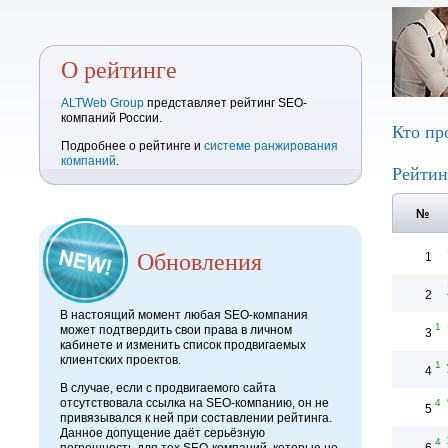
О рейтинге
ALTWeb Group
представляет рейтинг SEO-
компаний России.
Кто пр
Подробнее о рейтинге и
системе ранжирования
компаний
.
Рейтин
№
Обновления
1
2
В настоящий момент любая SEO-компания
1
может подтвердить свои права в личном
3
кабинете и изменить список продвигаемых
клиентских проектов.
1
4
В случае, если с продвигаемого сайта
отсутствовала ссылка на SEO-компанию, он не
4
5
привязывался к ней при составлении рейтинга.
Данное допущение даёт серьёзную
4