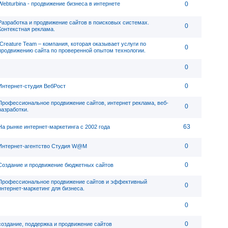
Webturbina - продвижение бизнеса в интернете
0
Разработка и продвижение сайтов в поисковых системах.
0
Контекстная реклама.
ICreature Team – компания, которая оказывает услуги по
0
продвижению сайта по проверенной опытом технологии.
0
0
Интернет-студия ВебРост
Профессиональное продвижение сайтов, интернет реклама, веб-
0
разработки.
63
На рынке интернет-маркетинга с 2002 года
0
Интернет-агентство Студия W@M
0
Создание и продвижение бюджетных сайтов
Профессиональное продвижение сайтов и эффективный
0
интернет-маркетинг для бизнеса.
0
0
создание, поддержка и продвижение сайтов