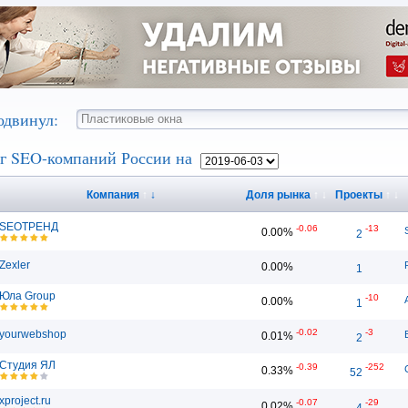
одвинул:
г SEO-компаний России на
Компания
↑
↓
Доля рынка
↑
↓
Проекты
↑
↓
SEOТРЕНД
-0.06
-13
0.00%
2
Zexler
0.00%
1
Юла Group
-10
0.00%
1
-0.02
-3
yourwebshop
0.01%
2
Студия ЯЛ
-0.39
-252
0.33%
52
xproject.ru
-0.07
-29
0.02%
4