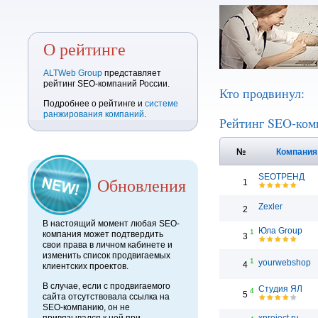
О рейтинге
ALTWeb Group
представляет
рейтинг SEO-компаний России.
Кто продвинул:
Подробнее о рейтинге и
системе
ранжирования компаний
.
Рейтинг SEO-ком
№
Компани
SEOТРЕНД
Обновления
1
Zexler
2
В настоящий момент любая SEO-
Юла Group
1
компания может подтвердить
3
свои права в личном кабинете и
изменить список продвигаемых
1
yourwebshop
4
клиентских проектов.
В случае, если с продвигаемого
Студия ЯЛ
4
5
сайта отсутствовала ссылка на
SEO-компанию, он не