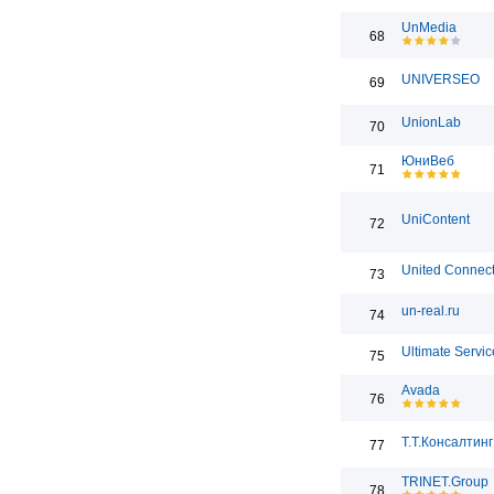
UnMedia
68
UNIVERSEO
69
UnionLab
70
ЮниВеб
71
UniContent
72
United Connect
73
un-real.ru
74
Ultimate Servic
75
Avada
76
Т.Т.Консалтинг
77
TRINET.Group
78