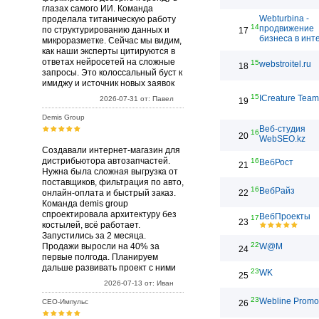
глазах самого ИИ. Команда
Webturbina -
проделала титаническую работу
14
продвижение
по структурированию данных и
17
бизнеса в инт
микроразметке. Сейчас мы видим,
как наши эксперты цитируются в
ответах нейросетей на сложные
15
webstroitel.ru
18
запросы. Это колоссальный буст к
имиджу и источник новых заявок
15
ICreature Team
2026-07-31 от: Павел
19
Demis Group
Веб-студия
16
20
WebSEO.kz
Создавали интернет-магазин для
дистрибьютора автозапчастей.
16
ВебРост
21
Нужна была сложная выгрузка от
поставщиков, фильтрация по авто,
16
ВебРайз
онлайн-оплата и быстрый заказ.
22
Команда demis group
спроектировала архитектуру без
ВебПроекты
17
23
костылей, всё работает.
Запустились за 2 месяца.
22
Продажи выросли на 40% за
W@M
24
первые полгода. Планируем
дальше развивать проект с ними
23
WK
25
2026-07-13 от: Иван
23
Webline Promo
СЕО-Импульс
26