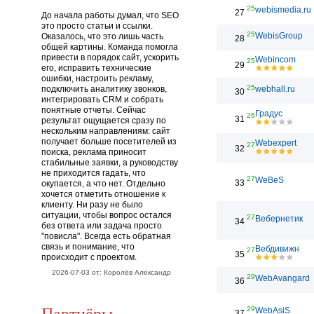
25
webismedia.ru
27
До начала работы думал, что SEO
это просто статьи и ссылки.
25
WebisGroup
Оказалось, что это лишь часть
28
общей картины. Команда помогла
привести в порядок сайт, ускорить
Webincom
25
29
его, исправить технические
ошибки, настроить рекламу,
25
подключить аналитику звонков,
webhall.ru
30
интегрировать CRM и собрать
понятные отчеты. Сейчас
Градус
26
31
результат ощущается сразу по
нескольким направлениям: сайт
получает больше посетителей из
Webexpert
27
32
поиска, реклама приносит
стабильные заявки, а руководству
не приходится гадать, что
27
WeBeS
33
окупается, а что нет. Отдельно
хочется отметить отношение к
клиенту. Ни разу не было
ситуации, чтобы вопрос остался
27
Вебернетик
34
без ответа или задача просто
"повисла". Всегда есть обратная
связь и понимание, что
Вебдивижн
27
35
происходит с проектом.
2026-07-03 от: Королёв Александр
29
WebAvangard
36
Партнёры
29
WebAsiS
37