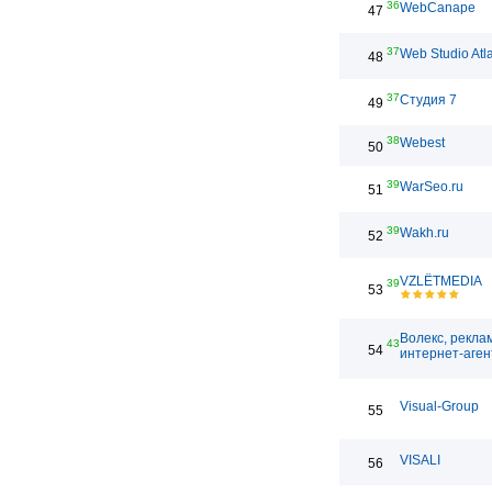
36
WebCanape
47
37
Web Studio Atl
48
37
Студия 7
49
38
Webest
50
39
WarSeo.ru
51
39
Wakh.ru
52
VZLЁTMEDIA
39
53
Волекс, рекла
43
54
интернет-аген
Visual-Group
55
VISALI
56