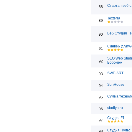
Стартап веб-с
88
Texterra
89
Веб Студия T
90
Синвеб (SynW
91
SEO Web Studi
92
Воронеж
SWE-ART
93
SunHouse
94
Сумма технол
95
studiya.ru
96
Студия F1
97
Студия Пульс
98