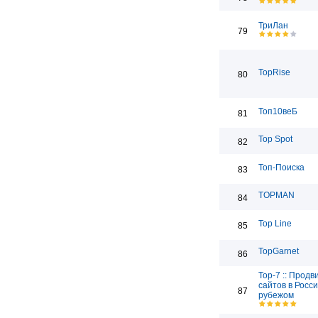
ТриЛан
79
TopRise
80
Топ10веБ
81
Top Spot
82
Топ-Поиска
83
TOPMAN
84
Top Line
85
TopGarnet
86
Top-7 :: Прод
сайтов в Росси
87
рубежом