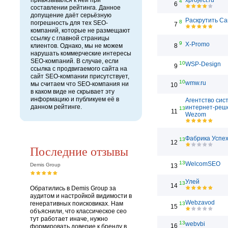
привязывался к ней при
xproject.ru
4
6
составлении рейтинга. Данное
допущение даёт серьёзную
Раскрутить Са
8
погрешность для тех SEO-
7
компаний, которые не размещают
ссылку с главной страницы
9
X-Promo
клиентов. Однако, мы не можем
8
нарушать коммерческие интересы
SEO-компаний. В случае, если
10
WSP-Design
9
ссылка с продвигаемого сайта на
сайт SEO-компании присутствует,
10
wmw.ru
мы считаем что SEO-компания ни
10
в каком виде не скрывает эту
информацию и публикуем её в
Агентство сис
данном рейтинге.
интернет-реш
13
11
Wezom
Фабрика Успе
13
12
Последние отзывы
13
WelcomSEO
Demis Group
13
Улей
13
14
Обратились в Demis Group за
аудитом и настройкой видимости в
Webzavod
генеративных поисковиках. Нам
13
15
объяснили, что классическое сео
тут работает иначе, нужно
13
webvbi
16
формировать доверие к бренду в