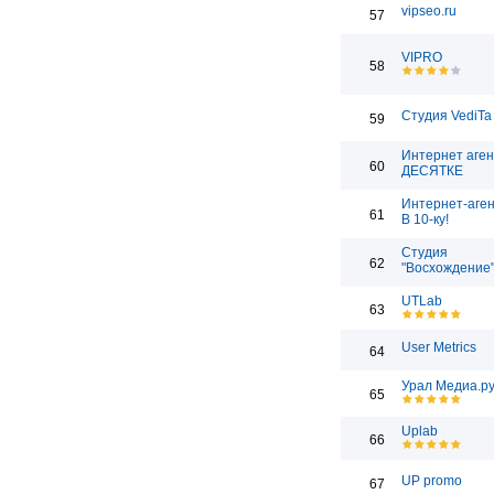
vipseo.ru
57
VIPRO
58
Студия VediTa
59
Интернет аген
60
ДЕСЯТКЕ
Интернет-аген
61
В 10-ку!
Студия
62
"Восхождение
UTLab
63
User Metrics
64
Урал Медиа.р
65
Uplab
66
UP promo
67