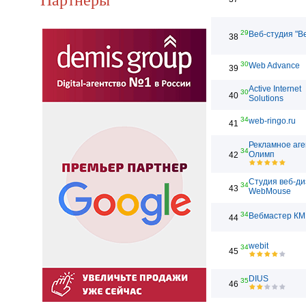
29
Веб-студия "В
38
30
Web Advance
39
Active Internet
30
40
Solutions
34
web-ringo.ru
41
Рекламное аге
34
Олимп
42
Студия веб-д
34
43
WebMouse
34
Вебмастер КМ
44
webit
34
45
DIUS
35
46