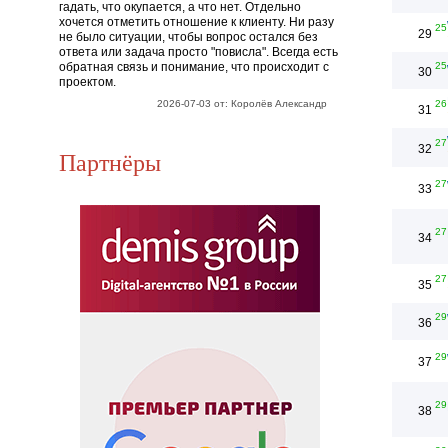
гадать, что окупается, а что нет. Отдельно
хочется отметить отношение к клиенту. Ни разу
25
29
не было ситуации, чтобы вопрос остался без
ответа или задача просто "повисла". Всегда есть
обратная связь и понимание, что происходит с
25
30
проектом.
2026-07-03 от: Королёв Александр
26
31
27
32
Партнёры
27
33
27
34
27
35
29
36
29
37
29
38