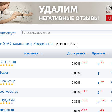
одвинул:
г SEO-компаний России на
Компания
↑
↓
Доля рынка
↑
↓
Проекты
↑
↓
SEOТРЕНД
-0.06
-13
0.00%
2
Zexler
0.00%
1
Юла Group
-10
0.00%
1
-0.02
-3
yourwebshop
0.01%
2
Студия ЯЛ
-0.39
-252
0.33%
52
xproject.ru
-0.07
-29
0.02%
4