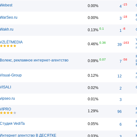
-15
Webest
0.00%
4
-18
WarSeo.ru
0.00%
3
0.1
-8
Wakh.ru
0.13%
1
VZLЁTMEDIA
0.36
-163
0.46%
39
0.07
-58
Волекс, рекламное интернет-агентство
0.09%
7
Visual-Group
0.12%
12
VISALI
0.02%
2
vipseo.ru
0.01%
3
VIPRO
1.29%
96
Студия VediTa
0.05%
6
Интернет агентство В ДЕСЯТКЕ
0.03%
3