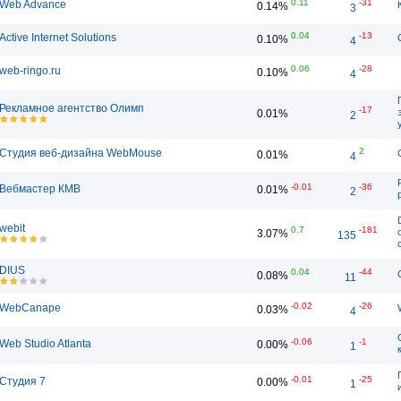
0.11
-31
Web Advance
0.14%
3
0.04
-13
Active Internet Solutions
0.10%
4
0.06
-28
web-ringo.ru
0.10%
4
Рекламное агентство Олимп
-17
0.01%
2
2
Студия веб-дизайна WebMouse
0.01%
4
-0.01
-36
Вебмастер КМВ
0.01%
2
webit
0.7
-181
3.07%
135
DIUS
0.04
-44
0.08%
11
-0.02
-26
WebCanape
0.03%
4
-0.06
-1
Web Studio Atlanta
0.00%
1
-0.01
-25
Студия 7
0.00%
1