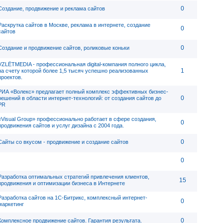
0
Создание, продвижение и реклама сайтов
Раскрутка сайтов в Москве, реклама в интернете, создание
0
сайтов
0
Создание и продвижение сайтов, роликовые коньки
VZLЁTMEDIA - профессиональная digital-компания полного цикла,
1
на счету которой более 1,5 тысяч успешно реализованных
проектов.
РИА «Волекс» предлагает полный комплекс эффективных бизнес-
0
решений в области интернет-технологий: от создания сайтов до
PR
«Visual Group» профессионально работает в сфере создания,
0
продвижения сайтов и услуг дизайна с 2004 года.
0
Сайты со вкусом - продвижение и создание сайтов
0
Разработка оптимальных стратегий привлечения клиентов,
15
продвижения и оптимизации бизнеса в Интернете
Разработка сайтов на 1С-Битрикс, комплексный интернет-
0
маркетинг
0
Комплексное продвижение сайтов. Гарантия результата.