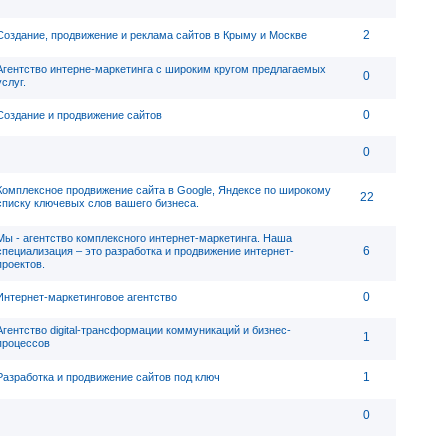
2
Создание, продвижение и реклама сайтов в Крыму и Москве
Агентство интерне-маркетинга с широким кругом предлагаемых
0
услуг.
0
Создание и продвижение сайтов
0
Комплексное продвижение сайта в Google, Яндексе по широкому
22
списку ключевых слов вашего бизнеса.
Мы - агентство комплексного интернет-маркетинга. Наша
6
специализация – это разработка и продвижение интернет-
проектов.
0
Интернет-маркетинговое агентство
Агентство digital-трансформации коммуникаций и бизнес-
1
процессов
1
Разработка и продвижение сайтов под ключ
0