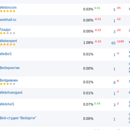
Webincom
0.01
-55
0.03%
5
-0.01
-12
webhall.ru
0.00%
1
Градус
-0.01
-20
0.00%
3
Webexpert
-0.42
-1188
1.08%
65
-4
WeBeS
0.01%
1
Вебернетик
0.00%
1
Вебдивижн
-6
0.01%
8
-7
WebAvangard
0.01%
1
0.04
-2
WebAsiS
0.07%
3
Веб-студия "Вебарти"
0.00%
1