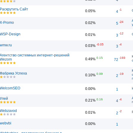
Раскрутить Сайт
-1
0.05%
4
-24
X-Promo
0.02%
5
-12
WSP-Design
0.01%
3
-0.05
-4
wmw.ru
0.03%
3
Агентство системных интернет-решений
0.15
-193
0.49%
Wezom
72
Фабрика Успеха
0.09
-19
0.10%
2
WelcomSEO
0.00%
1
Улей
0.16
-4
0.21%
4
Webzavod
-2
0.01%
2
webvbi
0.00%
1