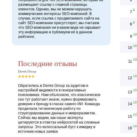
погрешность для тех SEO-компаний, которые не
6
размещают ссылку с главной страницы
клиентов. Однако, мы не можем нарушать
8
7
коммерческие интересы SEO-компаний. В
случае, если ссылка с продвигаемого сайта на
сайт SEO-компании присутствует, мы считаем
9
8
что SEO-компания ни в каком виде не скрывает
эту информацию и публикуем её в данном
10
9
рейтинге.
10
10
13
Последние отзывы
11
Demis Group
13
12
Обратились в Demis Group за аудитом и
настройкой видимости в генеративных
13
13
поисковиках. Нам объяснили, что классическое
сео тут работает иначе, нужно формировать
13
доверие к бренду в глазах самого ИИ. Команда
14
проделала титаническую работу по
структурированию данных и микроразметке.
13
15
Сейчас мы видим, как наши эксперты
цитируются в ответах нейросетей на сложные
13
запросы. Это колоссальный буст к имиджу и
16
источник новых заявок