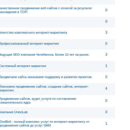
Качественное продвижение веб-сайтов с оплатой за результат
0
нахождения в ТОР!
0
3
Агентство комплексного интернет-маркетинга
0
Профессиональный интернет-маркетинг
3
Ведущая SEO-компания Челябинска. Более 10 лет на рынке.
1
Системный интернет-маркетинг
0
Продвигаем сайты оказываем поддержку в развитии проектов.
Поисковое продвижение сайтов, создание сайтов, интернет-
4
маркетинг.
Продвижение сайтов, аудит, услуги по составлению
0
семантического ядра
0
Компания UnionLab
ЮниВеб - полный комплекс услуг по интернет-маркетингу от
1
продвижения сайтов до услуг SMM