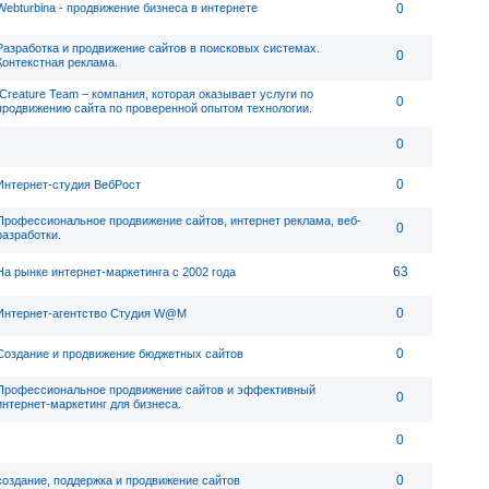
Webturbina - продвижение бизнеса в интернете
0
Разработка и продвижение сайтов в поисковых системах.
0
Контекстная реклама.
ICreature Team – компания, которая оказывает услуги по
0
продвижению сайта по проверенной опытом технологии.
0
0
Интернет-студия ВебРост
Профессиональное продвижение сайтов, интернет реклама, веб-
0
разработки.
63
На рынке интернет-маркетинга с 2002 года
0
Интернет-агентство Студия W@M
0
Создание и продвижение бюджетных сайтов
Профессиональное продвижение сайтов и эффективный
0
интернет-маркетинг для бизнеса.
0
0
создание, поддержка и продвижение сайтов