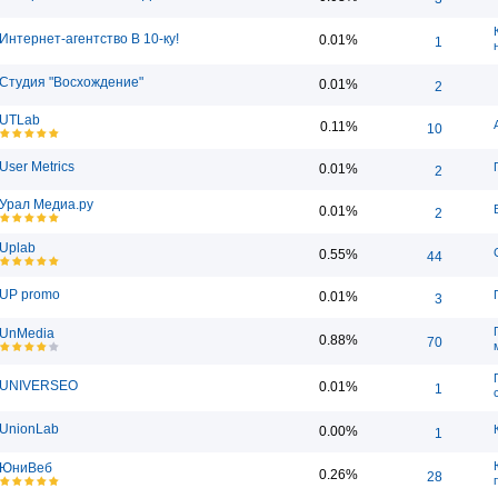
Интернет-агентство В 10-ку!
0.01%
1
Студия "Восхождение"
0.01%
2
UTLab
0.11%
10
User Metrics
0.01%
2
Урал Медиа.ру
0.01%
2
Uplab
0.55%
44
UP promo
0.01%
3
UnMedia
0.88%
70
UNIVERSEO
0.01%
1
UnionLab
0.00%
1
ЮниВеб
0.26%
28