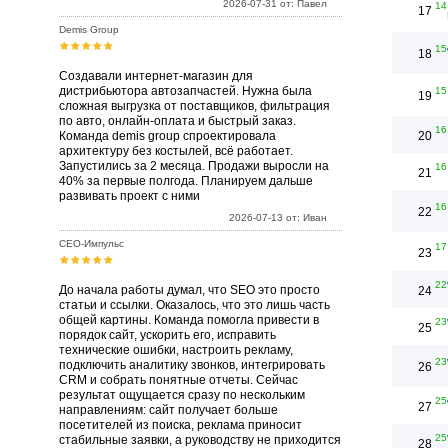
2026-07-31 от: Павел
14
17
Demis Group
15
18
Создавали интернет-магазин для
дистрибьютора автозапчастей. Нужна была
15
19
сложная выгрузка от поставщиков, фильтрация
по авто, онлайн-оплата и быстрый заказ.
16
Команда demis group спроектировала
20
архитектуру без костылей, всё работает.
Запустились за 2 месяца. Продажи выросли на
16
21
40% за первые полгода. Планируем дальше
развивать проект с ними
16
22
2026-07-13 от: Иван
СЕО-Импульс
17
23
22
До начала работы думал, что SEO это просто
24
статьи и ссылки. Оказалось, что это лишь часть
общей картины. Команда помогла привести в
23
25
порядок сайт, ускорить его, исправить
технические ошибки, настроить рекламу,
23
подключить аналитику звонков, интегрировать
26
CRM и собрать понятные отчеты. Сейчас
результат ощущается сразу по нескольким
25
27
направлениям: сайт получает больше
посетителей из поиска, реклама приносит
25
стабильные заявки, а руководству не приходится
28