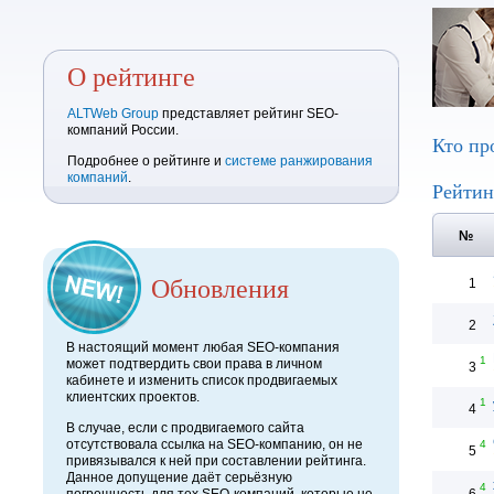
О рейтинге
ALTWeb Group
представляет рейтинг SEO-
компаний России.
Кто пр
Подробнее о рейтинге и
системе ранжирования
компаний
.
Рейтин
№
Обновления
1
2
В настоящий момент любая SEO-компания
1
может подтвердить свои права в личном
3
кабинете и изменить список продвигаемых
клиентских проектов.
1
4
В случае, если с продвигаемого сайта
отсутствовала ссылка на SEO-компанию, он не
4
5
привязывался к ней при составлении рейтинга.
Данное допущение даёт серьёзную
4