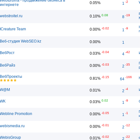
Webturbina - продвижение бизнеса в
-2
0.05%
1
интернете
0.08
-19
webstroitel.ru
0.10%
8
-0.02
-9
ICreature Team
0.00%
1
Веб-студия WebSEO.kz
0.00%
1
-0.04
-42
ВебРост
0.03%
4
-0.03
-35
ВебРайз
0.00%
2
ВебПроекты
-0.15
-166
0.81%
64
-4
W@M
0.01%
2
0.02
-9
WK
0.03%
1
-0.05
-1
Webline Promotion
0.00%
1
-0.01
-12
webismedia.ru
0.00%
2
-0.02
-22
WebisGroup
0.01%
2