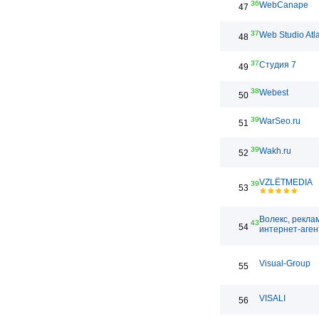
36
WebCanape
47
37
Web Studio Atl
48
37
Студия 7
49
38
Webest
50
39
WarSeo.ru
51
39
Wakh.ru
52
VZLЁTMEDIA
39
53
Волекс, рекла
43
54
интернет-аген
Visual-Group
55
VISALI
56