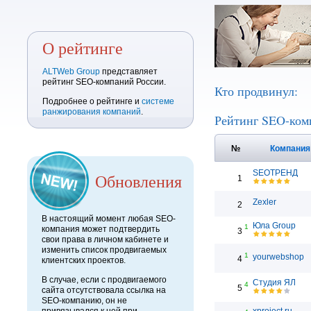
О рейтинге
ALTWeb Group
представляет
рейтинг SEO-компаний России.
Кто продвинул:
Подробнее о рейтинге и
системе
ранжирования компаний
.
Рейтинг SEO-ком
№
Компани
SEOТРЕНД
Обновления
1
Zexler
2
В настоящий момент любая SEO-
Юла Group
1
компания может подтвердить
3
свои права в личном кабинете и
изменить список продвигаемых
1
yourwebshop
4
клиентских проектов.
В случае, если с продвигаемого
Студия ЯЛ
4
5
сайта отсутствовала ссылка на
SEO-компанию, он не