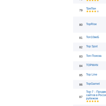
ТриЛан
79
TopRise
80
Топ10веБ
81
Top Spot
82
Топ-Поиска
83
TOPMAN
84
Top Line
85
TopGarnet
86
Top-7 :: Прод
сайтов в Росси
87
рубежом