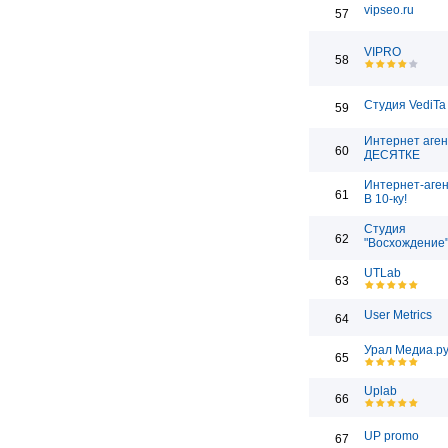
vipseo.ru
57
VIPRO
58
Студия VediTa
59
Интернет аген
60
ДЕСЯТКЕ
Интернет-аген
61
В 10-ку!
Студия
62
"Восхождение
UTLab
63
User Metrics
64
Урал Медиа.р
65
Uplab
66
UP promo
67