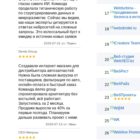
глазах самого ИИ. Команда
Webturbina -
проделала титаническую работу
14
продвижение
по структурированию данных и
17
бизнеса в инт
микроразметке. Сейчас мы видим,
как наши эксперты цитируются в
ответах нейросетей на сложные
15
webstroitel.ru
18
запросы. Это колоссальный буст к
имиджу и источник новых заявок
15
ICreature Team
2026-07-31 от: Павел
19
Demis Group
Веб-студия
16
20
WebSEO.kz
Создавали интернет-магазин для
дистрибьютора автозапчастей.
16
ВебРост
21
Нужна была сложная выгрузка от
поставщиков, фильтрация по авто,
16
ВебРайз
онлайн-оплата и быстрый заказ.
22
Команда demis group
спроектировала архитектуру без
ВебПроекты
17
23
костылей, всё работает.
Запустились за 2 месяца.
22
Продажи выросли на 40% за
W@M
24
первые полгода. Планируем
дальше развивать проект с ними
23
WK
25
2026-07-13 от: Иван
23
Webline Promo
СЕО-Импульс
26