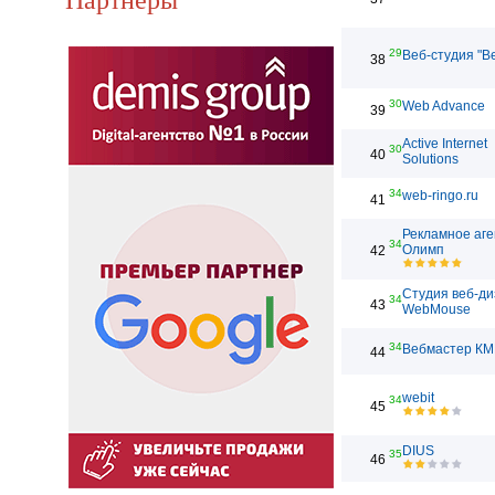
29
Веб-студия "В
38
30
Web Advance
39
Active Internet
30
40
Solutions
34
web-ringo.ru
41
Рекламное аге
34
Олимп
42
Студия веб-д
34
43
WebMouse
34
Вебмастер КМ
44
webit
34
45
DIUS
35
46