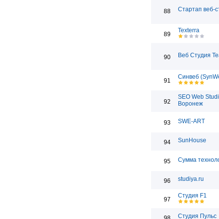
Стартап веб-с
88
Texterra
89
Веб Студия T
90
Синвеб (SynW
91
SEO Web Studi
92
Воронеж
SWE-ART
93
SunHouse
94
Сумма технол
95
studiya.ru
96
Студия F1
97
Студия Пульс
98