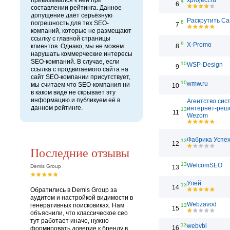
привязывался к ней при
xproject.ru
4
6
составлении рейтинга. Данное
допущение даёт серьёзную
Раскрутить Са
8
погрешность для тех SEO-
7
компаний, которые не размещают
ссылку с главной страницы
9
X-Promo
клиентов. Однако, мы не можем
8
нарушать коммерческие интересы
SEO-компаний. В случае, если
10
WSP-Design
9
ссылка с продвигаемого сайта на
сайт SEO-компании присутствует,
10
wmw.ru
мы считаем что SEO-компания ни
10
в каком виде не скрывает эту
информацию и публикуем её в
Агентство сис
данном рейтинге.
интернет-реш
13
11
Wezom
Фабрика Успе
13
12
Последние отзывы
13
WelcomSEO
Demis Group
13
Улей
13
14
Обратились в Demis Group за
аудитом и настройкой видимости в
Webzavod
генеративных поисковиках. Нам
13
15
объяснили, что классическое сео
тут работает иначе, нужно
13
webvbi
16
формировать доверие к бренду в