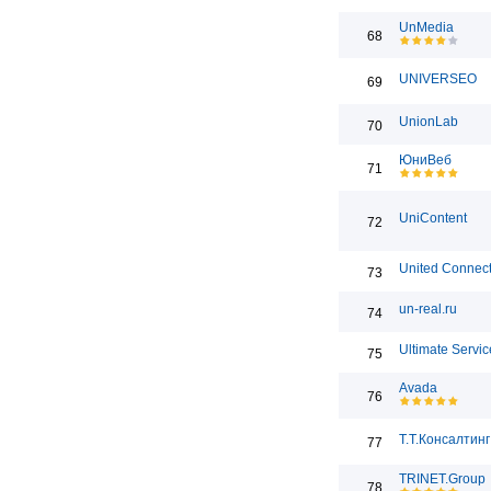
UnMedia
68
UNIVERSEO
69
UnionLab
70
ЮниВеб
71
UniContent
72
United Connect
73
un-real.ru
74
Ultimate Servic
75
Avada
76
Т.Т.Консалтинг
77
TRINET.Group
78