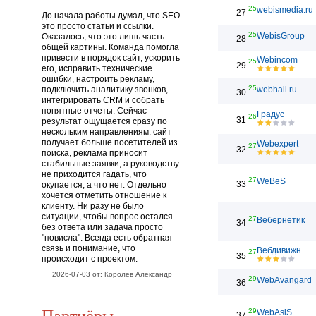
25
webismedia.ru
27
До начала работы думал, что SEO
это просто статьи и ссылки.
25
WebisGroup
Оказалось, что это лишь часть
28
общей картины. Команда помогла
привести в порядок сайт, ускорить
Webincom
25
29
его, исправить технические
ошибки, настроить рекламу,
25
подключить аналитику звонков,
webhall.ru
30
интегрировать CRM и собрать
понятные отчеты. Сейчас
Градус
26
31
результат ощущается сразу по
нескольким направлениям: сайт
получает больше посетителей из
Webexpert
27
32
поиска, реклама приносит
стабильные заявки, а руководству
не приходится гадать, что
27
WeBeS
33
окупается, а что нет. Отдельно
хочется отметить отношение к
клиенту. Ни разу не было
ситуации, чтобы вопрос остался
27
Вебернетик
34
без ответа или задача просто
"повисла". Всегда есть обратная
связь и понимание, что
Вебдивижн
27
35
происходит с проектом.
2026-07-03 от: Королёв Александр
29
WebAvangard
36
Партнёры
29
WebAsiS
37