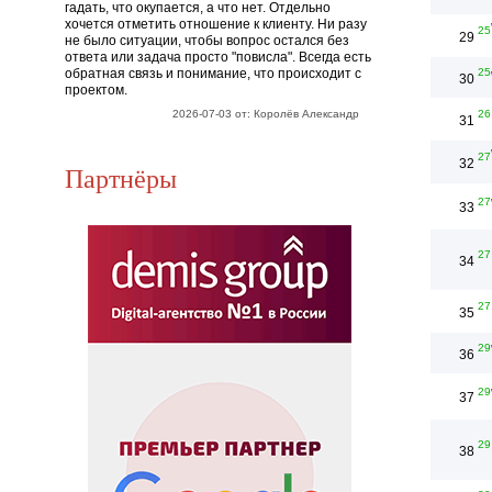
гадать, что окупается, а что нет. Отдельно
хочется отметить отношение к клиенту. Ни разу
25
29
не было ситуации, чтобы вопрос остался без
ответа или задача просто "повисла". Всегда есть
обратная связь и понимание, что происходит с
25
30
проектом.
2026-07-03 от: Королёв Александр
26
31
27
32
Партнёры
27
33
27
34
27
35
29
36
29
37
29
38