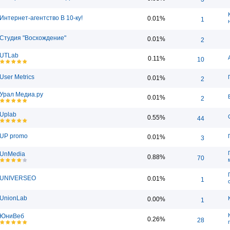
Интернет-агентство В 10-ку!
0.01%
1
Студия "Восхождение"
0.01%
2
UTLab
0.11%
10
User Metrics
0.01%
2
Урал Медиа.ру
0.01%
2
Uplab
0.55%
44
UP promo
0.01%
3
UnMedia
0.88%
70
UNIVERSEO
0.01%
1
UnionLab
0.00%
1
ЮниВеб
0.26%
28