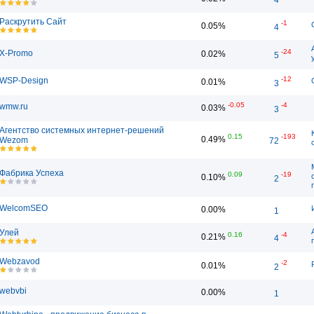
Раскрутить Сайт
-1
0.05%
4
-24
X-Promo
0.02%
5
-12
WSP-Design
0.01%
3
-0.05
-4
wmw.ru
0.03%
3
Агентство системных интернет-решений
0.15
-193
0.49%
Wezom
72
Фабрика Успеха
0.09
-19
0.10%
2
WelcomSEO
0.00%
1
Улей
0.16
-4
0.21%
4
Webzavod
-2
0.01%
2
webvbi
0.00%
1