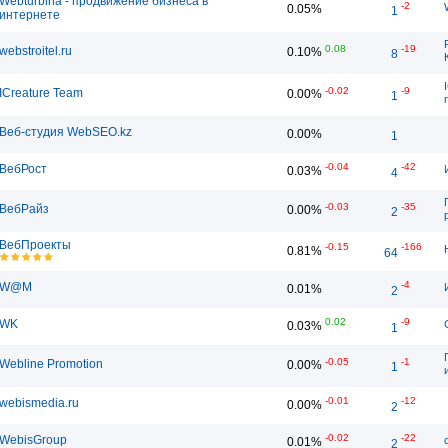
Webturbina - продвижение бизнеса в
-2
0.05%
1
интернете
0.08
-19
webstroitel.ru
0.10%
8
-0.02
-9
ICreature Team
0.00%
1
Веб-студия WebSEO.kz
0.00%
1
-0.04
-42
ВебРост
0.03%
4
-0.03
-35
ВебРайз
0.00%
2
ВебПроекты
-0.15
-166
0.81%
64
-4
W@M
0.01%
2
0.02
-9
WK
0.03%
1
-0.05
-1
Webline Promotion
0.00%
1
-0.01
-12
webismedia.ru
0.00%
2
-0.02
-22
WebisGroup
0.01%
2