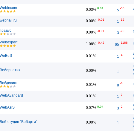
Webincom
0.01
-55
0.03%
5
-0.01
-12
webhall.ru
0.00%
1
Градус
-0.01
-20
0.00%
3
Webexpert
-0.42
-1188
1.08%
65
-4
WeBeS
0.01%
1
Вебернетик
0.00%
1
Вебдивижн
-6
0.01%
8
-7
WebAvangard
0.01%
1
0.04
-2
WebAsiS
0.07%
3
Веб-студия "Вебарти"
0.00%
1