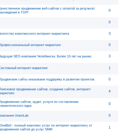
Качественное продвижение веб-сайтов с оплатой за результат
0
нахождения в ТОР!
0
3
Агентство комплексного интернет-маркетинга
0
Профессиональный интернет-маркетинг
3
Ведущая SEO-компания Челябинска. Более 10 лет на рынке.
1
Системный интернет-маркетинг
0
Продвигаем сайты оказываем поддержку в развитии проектов.
Поисковое продвижение сайтов, создание сайтов, интернет-
4
маркетинг.
Продвижение сайтов, аудит, услуги по составлению
0
семантического ядра
0
Компания UnionLab
ЮниВеб - полный комплекс услуг по интернет-маркетингу от
1
продвижения сайтов до услуг SMM