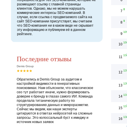
погрешность для тех SEO-компаний, которые не
6
размещают ссылку с главной страницы
клиентов. Однако, мы не можем нарушать
8
7
коммерческие интересы SEO-компаний. В
случае, если ссылка с продвигаемого сайта на
сайт SEO-компании присутствует, мы считаем
9
8
что SEO-компания ни в каком виде не скрывает
эту информацию и публикуем её в данном
10
9
рейтинге.
10
10
13
Последние отзывы
11
Demis Group
13
12
Обратились в Demis Group за аудитом и
настройкой видимости в генеративных
13
13
поисковиках. Нам объяснили, что классическое
сео тут работает иначе, нужно формировать
13
доверие к бренду в глазах самого ИИ. Команда
14
проделала титаническую работу по
структурированию данных и микроразметке.
13
15
Сейчас мы видим, как наши эксперты
цитируются в ответах нейросетей на сложные
13
запросы. Это колоссальный буст к имиджу и
16
источник новых заявок