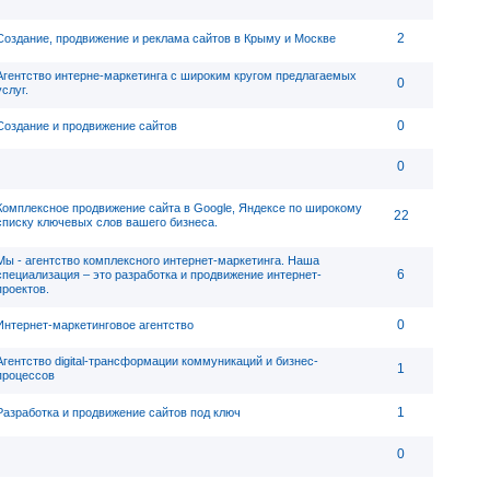
2
Создание, продвижение и реклама сайтов в Крыму и Москве
Агентство интерне-маркетинга с широким кругом предлагаемых
0
услуг.
0
Создание и продвижение сайтов
0
Комплексное продвижение сайта в Google, Яндексе по широкому
22
списку ключевых слов вашего бизнеса.
Мы - агентство комплексного интернет-маркетинга. Наша
6
специализация – это разработка и продвижение интернет-
проектов.
0
Интернет-маркетинговое агентство
Агентство digital-трансформации коммуникаций и бизнес-
1
процессов
1
Разработка и продвижение сайтов под ключ
0