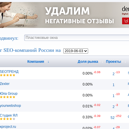
одвинул:
г SEO-компаний России на
Компания
↑
↓
Доля рынка
↑
↓
Проекты
↑
↓
SEOТРЕНД
-0.06
-13
0.00%
2
Zexler
0.00%
1
Юла Group
-10
0.00%
1
-0.02
-3
yourwebshop
0.01%
2
Студия ЯЛ
-0.39
-252
0.33%
52
xproject.ru
-0.07
-29
0.02%
4