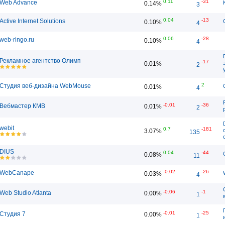
0.11
-31
Web Advance
0.14%
3
0.04
-13
Active Internet Solutions
0.10%
4
0.06
-28
web-ringo.ru
0.10%
4
Рекламное агентство Олимп
-17
0.01%
2
2
Студия веб-дизайна WebMouse
0.01%
4
-0.01
-36
Вебмастер КМВ
0.01%
2
webit
0.7
-181
3.07%
135
DIUS
0.04
-44
0.08%
11
-0.02
-26
WebCanape
0.03%
4
-0.06
-1
Web Studio Atlanta
0.00%
1
-0.01
-25
Студия 7
0.00%
1