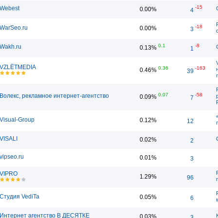
-15
Webest
0.00%
4
-18
WarSeo.ru
0.00%
3
0.1
-8
Wakh.ru
0.13%
1
VZLЁTMEDIA
0.36
-163
0.46%
39
0.07
-58
Волекс, рекламное интернет-агентство
0.09%
7
Visual-Group
0.12%
12
VISALI
0.02%
2
vipseo.ru
0.01%
3
VIPRO
1.29%
96
Студия VediTa
0.05%
6
Интернет агентство В ДЕСЯТКЕ
0.03%
3