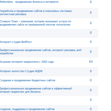
Webturbina - продвижение бизнеса в интернете
0
Разработка и продвижение сайтов в поисковых системах.
0
Контекстная реклама.
ICreature Team – компания, которая оказывает услуги по
0
продвижению сайта по проверенной опытом технологии.
0
0
Интернет-студия ВебРост
Профессиональное продвижение сайтов, интернет реклама, веб-
0
разработки.
63
На рынке интернет-маркетинга с 2002 года
0
Интернет-агентство Студия W@M
0
Создание и продвижение бюджетных сайтов
Профессиональное продвижение сайтов и эффективный
0
интернет-маркетинг для бизнеса.
0
0
создание, поддержка и продвижение сайтов