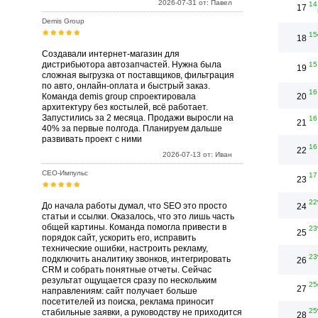
2026-07-31 от: Павел
14
17
Demis Group
15
18
Создавали интернет-магазин для
дистрибьютора автозапчастей. Нужна была
15
19
сложная выгрузка от поставщиков, фильтрация
по авто, онлайн-оплата и быстрый заказ.
16
Команда demis group спроектировала
20
архитектуру без костылей, всё работает.
Запустились за 2 месяца. Продажи выросли на
16
21
40% за первые полгода. Планируем дальше
развивать проект с ними
16
22
2026-07-13 от: Иван
СЕО-Импульс
17
23
22
До начала работы думал, что SEO это просто
24
статьи и ссылки. Оказалось, что это лишь часть
общей картины. Команда помогла привести в
23
25
порядок сайт, ускорить его, исправить
технические ошибки, настроить рекламу,
23
подключить аналитику звонков, интегрировать
26
CRM и собрать понятные отчеты. Сейчас
результат ощущается сразу по нескольким
25
27
направлениям: сайт получает больше
посетителей из поиска, реклама приносит
25
стабильные заявки, а руководству не приходится
28