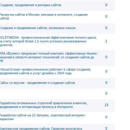
0
Создание, продвижение и реклама сайтов
Раскрутка сайтов в Москве, реклама в интернете, создание
0
сайтов
0
Создание и продвижение сайтов, роликовые коньки
VZLЁTMEDIA - профессиональная digital-компания полного цикла,
1
на счету которой более 1,5 тысяч успешно реализованных
проектов.
РИА «Волекс» предлагает полный комплекс эффективных бизнес-
0
решений в области интернет-технологий: от создания сайтов до
PR
«Visual Group» профессионально работает в сфере создания,
0
продвижения сайтов и услуг дизайна с 2004 года.
0
Сайты со вкусом - продвижение и создание сайтов
0
Разработка оптимальных стратегий привлечения клиентов,
15
продвижения и оптимизации бизнеса в Интернете
Разработка сайтов на 1С-Битрикс, комплексный интернет-
0
маркетинг
0
Комплексное продвижение сайтов. Гарантия результата.