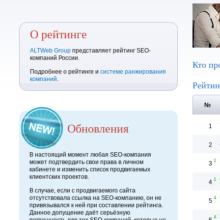
О рейтинге
ALTWeb Group
представляет рейтинг SEO-
компаний России.
Кто пр
Подробнее о рейтинге и
системе ранжирования
компаний
.
Рейтин
№
Обновления
1
2
В настоящий момент любая SEO-компания
1
может подтвердить свои права в личном
3
кабинете и изменить список продвигаемых
клиентских проектов.
1
4
В случае, если с продвигаемого сайта
отсутствовала ссылка на SEO-компанию, он не
4
5
привязывался к ней при составлении рейтинга.
Данное допущение даёт серьёзную
4