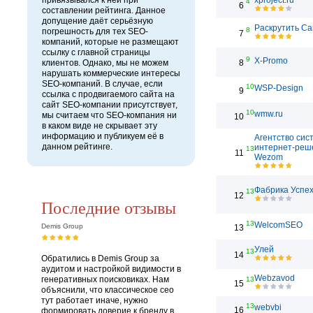
привязывался к ней при
xproject.ru
4
6
составлении рейтинга. Данное
допущение даёт серьёзную
Раскрутить Са
8
погрешность для тех SEO-
7
компаний, которые не размещают
ссылку с главной страницы
9
X-Promo
клиентов. Однако, мы не можем
8
нарушать коммерческие интересы
SEO-компаний. В случае, если
10
WSP-Design
9
ссылка с продвигаемого сайта на
сайт SEO-компании присутствует,
10
wmw.ru
мы считаем что SEO-компания ни
10
в каком виде не скрывает эту
информацию и публикуем её в
Агентство сис
данном рейтинге.
интернет-реш
13
11
Wezom
Фабрика Успе
13
12
Последние отзывы
13
WelcomSEO
Demis Group
13
Улей
13
14
Обратились в Demis Group за
аудитом и настройкой видимости в
Webzavod
генеративных поисковиках. Нам
13
15
объяснили, что классическое сео
тут работает иначе, нужно
13
webvbi
16
формировать доверие к бренду в