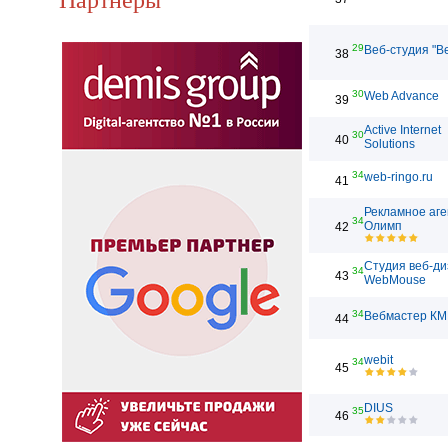
29
Веб-студия "В
38
30
Web Advance
39
Active Internet
30
40
Solutions
34
web-ringo.ru
41
Рекламное аге
34
Олимп
42
Студия веб-д
34
43
WebMouse
34
Вебмастер КМ
44
webit
34
45
DIUS
35
46