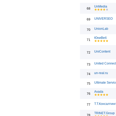
UnMedia
68
UNIVERSEO
69
UnionLab
70
ЮниВеб
71
UniContent
72
United Connect
73
un-real.ru
74
Ultimate Servic
75
Avada
76
Т.Т.Консалтинг
77
TRINET.Group
78