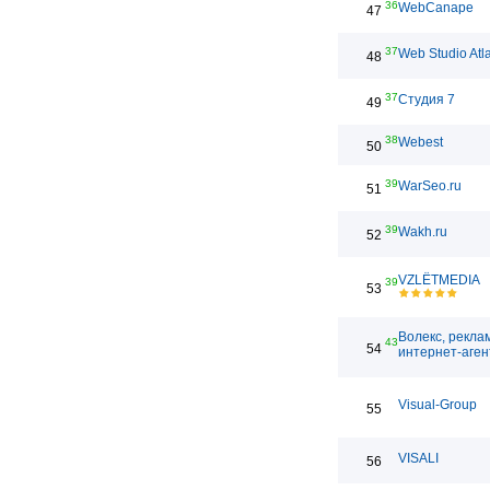
36
WebCanape
47
37
Web Studio Atl
48
37
Студия 7
49
38
Webest
50
39
WarSeo.ru
51
39
Wakh.ru
52
VZLЁTMEDIA
39
53
Волекс, рекла
43
54
интернет-аген
Visual-Group
55
VISALI
56