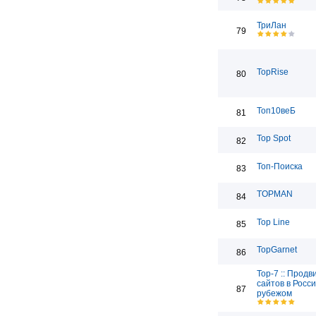
ТриЛан
79
TopRise
80
Топ10веБ
81
Top Spot
82
Топ-Поиска
83
TOPMAN
84
Top Line
85
TopGarnet
86
Top-7 :: Прод
сайтов в Росси
87
рубежом