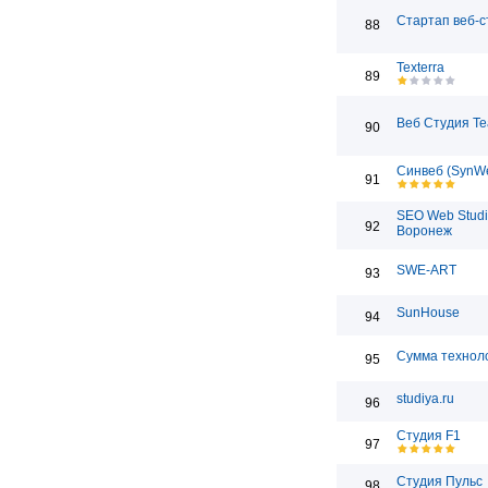
Стартап веб-с
88
Texterra
89
Веб Студия T
90
Синвеб (SynW
91
SEO Web Studi
92
Воронеж
SWE-ART
93
SunHouse
94
Сумма технол
95
studiya.ru
96
Студия F1
97
Студия Пульс
98