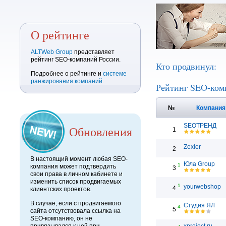
О рейтинге
ALTWeb Group
представляет
рейтинг SEO-компаний России.
Кто продвинул:
Подробнее о рейтинге и
системе
ранжирования компаний
.
Рейтинг SEO-ком
№
Компани
SEOТРЕНД
Обновления
1
Zexler
2
В настоящий момент любая SEO-
Юла Group
1
компания может подтвердить
3
свои права в личном кабинете и
изменить список продвигаемых
1
yourwebshop
4
клиентских проектов.
В случае, если с продвигаемого
Студия ЯЛ
4
5
сайта отсутствовала ссылка на
SEO-компанию, он не