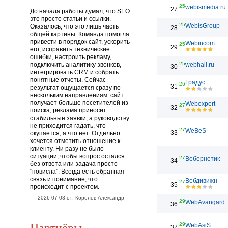
25
webismedia.ru
27
До начала работы думал, что SEO
это просто статьи и ссылки.
25
WebisGroup
Оказалось, что это лишь часть
28
общей картины. Команда помогла
привести в порядок сайт, ускорить
Webincom
25
29
его, исправить технические
ошибки, настроить рекламу,
25
подключить аналитику звонков,
webhall.ru
30
интегрировать CRM и собрать
понятные отчеты. Сейчас
Градус
26
31
результат ощущается сразу по
нескольким направлениям: сайт
получает больше посетителей из
Webexpert
27
32
поиска, реклама приносит
стабильные заявки, а руководству
не приходится гадать, что
27
WeBeS
33
окупается, а что нет. Отдельно
хочется отметить отношение к
клиенту. Ни разу не было
ситуации, чтобы вопрос остался
27
Вебернетик
34
без ответа или задача просто
"повисла". Всегда есть обратная
связь и понимание, что
Вебдивижн
27
35
происходит с проектом.
2026-07-03 от: Королёв Александр
29
WebAvangard
36
Партнёры
29
WebAsiS
37