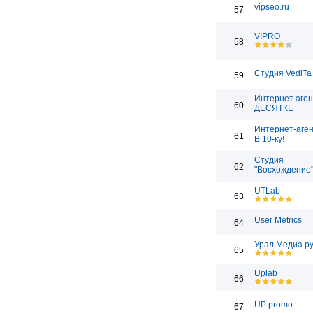
vipseo.ru
57
VIPRO
58
Студия VediTa
59
Интернет аген
60
ДЕСЯТКЕ
Интернет-аген
61
В 10-ку!
Студия
62
"Восхождение
UTLab
63
User Metrics
64
Урал Медиа.р
65
Uplab
66
UP promo
67