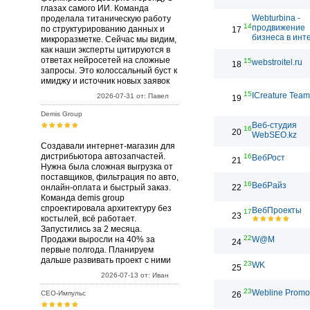
глазах самого ИИ. Команда
Webturbina -
проделала титаническую работу
14
продвижение
по структурированию данных и
17
бизнеса в инт
микроразметке. Сейчас мы видим,
как наши эксперты цитируются в
ответах нейросетей на сложные
15
webstroitel.ru
18
запросы. Это колоссальный буст к
имиджу и источник новых заявок
15
ICreature Team
2026-07-31 от: Павел
19
Demis Group
Веб-студия
16
20
WebSEO.kz
Создавали интернет-магазин для
дистрибьютора автозапчастей.
16
ВебРост
21
Нужна была сложная выгрузка от
поставщиков, фильтрация по авто,
16
ВебРайз
онлайн-оплата и быстрый заказ.
22
Команда demis group
спроектировала архитектуру без
ВебПроекты
17
23
костылей, всё работает.
Запустились за 2 месяца.
22
Продажи выросли на 40% за
W@M
24
первые полгода. Планируем
дальше развивать проект с ними
23
WK
25
2026-07-13 от: Иван
23
Webline Promo
СЕО-Импульс
26