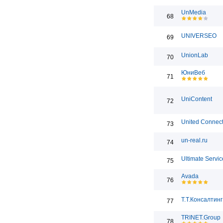
UnMedia
68
UNIVERSEO
69
UnionLab
70
ЮниВеб
71
UniContent
72
United Connect
73
un-real.ru
74
Ultimate Servic
75
Avada
76
Т.Т.Консалтинг
77
TRINET.Group
78