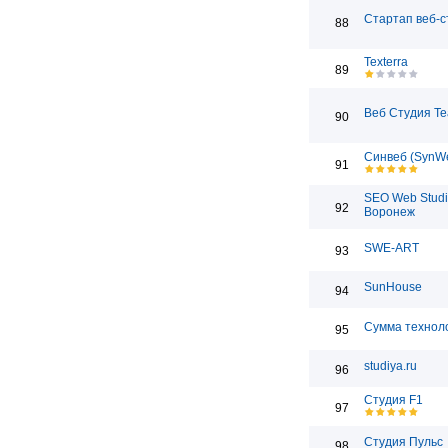
Стартап веб-с
88
Texterra
89
Веб Студия T
90
Синвеб (SynW
91
SEO Web Studi
92
Воронеж
SWE-ART
93
SunHouse
94
Сумма технол
95
studiya.ru
96
Студия F1
97
Студия Пульс
98