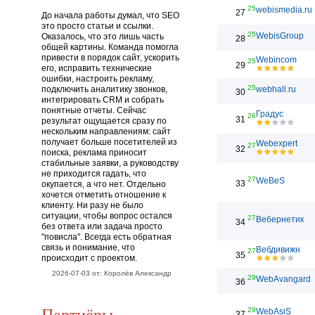
25
webismedia.ru
27
До начала работы думал, что SEO
это просто статьи и ссылки.
25
WebisGroup
Оказалось, что это лишь часть
28
общей картины. Команда помогла
привести в порядок сайт, ускорить
Webincom
25
29
его, исправить технические
ошибки, настроить рекламу,
25
подключить аналитику звонков,
webhall.ru
30
интегрировать CRM и собрать
понятные отчеты. Сейчас
Градус
26
31
результат ощущается сразу по
нескольким направлениям: сайт
получает больше посетителей из
Webexpert
27
32
поиска, реклама приносит
стабильные заявки, а руководству
не приходится гадать, что
27
WeBeS
33
окупается, а что нет. Отдельно
хочется отметить отношение к
клиенту. Ни разу не было
ситуации, чтобы вопрос остался
27
Вебернетик
34
без ответа или задача просто
"повисла". Всегда есть обратная
связь и понимание, что
Вебдивижн
27
35
происходит с проектом.
2026-07-03 от: Королёв Александр
29
WebAvangard
36
Партнёры
29
WebAsiS
37