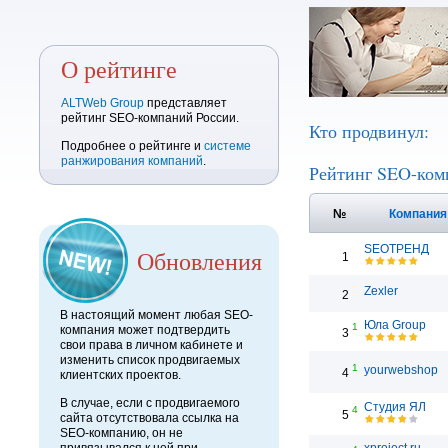
О рейтинге
ALTWeb Group
представляет
рейтинг SEO-компаний России.
Кто продвинул:
Подробнее о рейтинге и
системе
ранжирования компаний
.
Рейтинг SEO-ком
№
Компани
SEOТРЕНД
Обновления
1
Zexler
2
В настоящий момент любая SEO-
Юла Group
1
компания может подтвердить
3
свои права в личном кабинете и
изменить список продвигаемых
1
yourwebshop
4
клиентских проектов.
В случае, если с продвигаемого
Студия ЯЛ
4
5
сайта отсутствовала ссылка на
SEO-компанию, он не