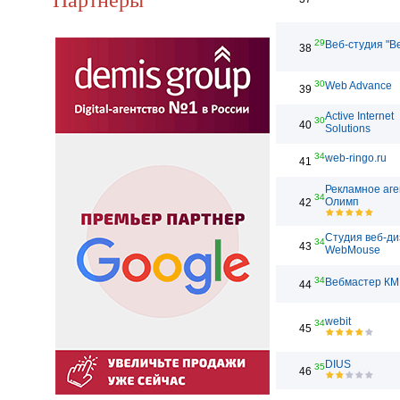
29
Веб-студия "В
38
30
Web Advance
39
Active Internet
30
40
Solutions
34
web-ringo.ru
41
Рекламное аге
34
Олимп
42
Студия веб-д
34
43
WebMouse
34
Вебмастер КМ
44
webit
34
45
DIUS
35
46