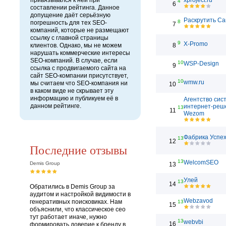
привязывался к ней при
xproject.ru
4
6
составлении рейтинга. Данное
допущение даёт серьёзную
Раскрутить Са
8
погрешность для тех SEO-
7
компаний, которые не размещают
ссылку с главной страницы
9
X-Promo
клиентов. Однако, мы не можем
8
нарушать коммерческие интересы
SEO-компаний. В случае, если
10
WSP-Design
9
ссылка с продвигаемого сайта на
сайт SEO-компании присутствует,
10
wmw.ru
мы считаем что SEO-компания ни
10
в каком виде не скрывает эту
информацию и публикуем её в
Агентство сис
данном рейтинге.
интернет-реш
13
11
Wezom
Фабрика Успе
13
12
Последние отзывы
13
WelcomSEO
Demis Group
13
Улей
13
14
Обратились в Demis Group за
аудитом и настройкой видимости в
Webzavod
генеративных поисковиках. Нам
13
15
объяснили, что классическое сео
тут работает иначе, нужно
13
webvbi
16
формировать доверие к бренду в