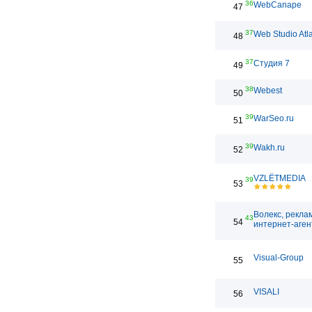
36
WebCanape
47
37
Web Studio Atl
48
37
Студия 7
49
38
Webest
50
39
WarSeo.ru
51
39
Wakh.ru
52
VZLЁTMEDIA
39
53
Волекс, рекла
43
54
интернет-аген
Visual-Group
55
VISALI
56