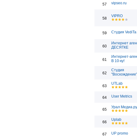
vipseo.ru
57
VIPRO
58
Студия VediTa
59
Интернет аген
60
ДЕСЯТКЕ
Интернет-аген
61
В 10-ку!
Студия
62
"Восхождение
UTLab
63
User Metrics
64
Урал Медиа.р
65
Uplab
66
UP promo
67