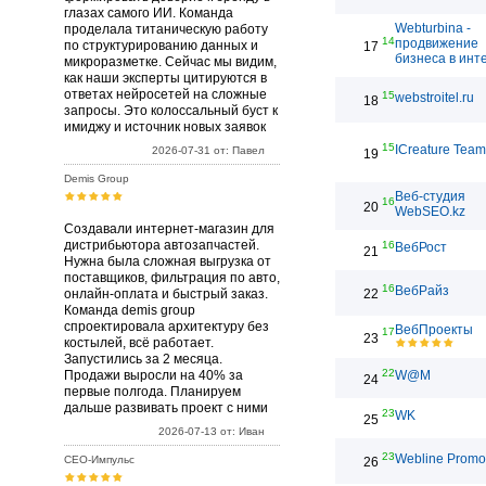
глазах самого ИИ. Команда
Webturbina -
проделала титаническую работу
14
продвижение
по структурированию данных и
17
бизнеса в инт
микроразметке. Сейчас мы видим,
как наши эксперты цитируются в
ответах нейросетей на сложные
15
webstroitel.ru
18
запросы. Это колоссальный буст к
имиджу и источник новых заявок
15
ICreature Team
2026-07-31 от: Павел
19
Demis Group
Веб-студия
16
20
WebSEO.kz
Создавали интернет-магазин для
дистрибьютора автозапчастей.
16
ВебРост
21
Нужна была сложная выгрузка от
поставщиков, фильтрация по авто,
16
ВебРайз
онлайн-оплата и быстрый заказ.
22
Команда demis group
спроектировала архитектуру без
ВебПроекты
17
23
костылей, всё работает.
Запустились за 2 месяца.
22
Продажи выросли на 40% за
W@M
24
первые полгода. Планируем
дальше развивать проект с ними
23
WK
25
2026-07-13 от: Иван
23
Webline Promo
СЕО-Импульс
26