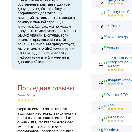
привязывался к ней при
xproject.ru
4
6
составлении рейтинга. Данное
допущение даёт серьёзную
Раскрутить Са
8
погрешность для тех SEO-
7
компаний, которые не размещают
ссылку с главной страницы
9
X-Promo
клиентов. Однако, мы не можем
8
нарушать коммерческие интересы
SEO-компаний. В случае, если
10
WSP-Design
9
ссылка с продвигаемого сайта на
сайт SEO-компании присутствует,
10
wmw.ru
мы считаем что SEO-компания ни
10
в каком виде не скрывает эту
информацию и публикуем её в
Агентство сис
данном рейтинге.
интернет-реш
13
11
Wezom
Фабрика Успе
13
12
Последние отзывы
13
WelcomSEO
Demis Group
13
Улей
13
14
Обратились в Demis Group за
аудитом и настройкой видимости в
Webzavod
генеративных поисковиках. Нам
13
15
объяснили, что классическое сео
тут работает иначе, нужно
13
webvbi
16
формировать доверие к бренду в