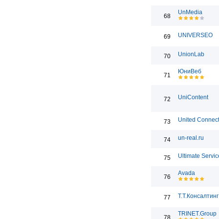
UnMedia
68
UNIVERSEO
69
UnionLab
70
ЮниВеб
71
UniContent
72
United Connect
73
un-real.ru
74
Ultimate Servic
75
Avada
76
Т.Т.Консалтинг
77
TRINET.Group
78