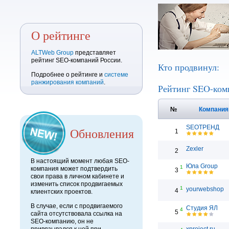
О рейтинге
ALTWeb Group
представляет
рейтинг SEO-компаний России.
Кто продвинул:
Подробнее о рейтинге и
системе
ранжирования компаний
.
Рейтинг SEO-ком
№
Компани
SEOТРЕНД
Обновления
1
Zexler
2
В настоящий момент любая SEO-
Юла Group
1
компания может подтвердить
3
свои права в личном кабинете и
изменить список продвигаемых
1
yourwebshop
4
клиентских проектов.
В случае, если с продвигаемого
Студия ЯЛ
4
5
сайта отсутствовала ссылка на
SEO-компанию, он не