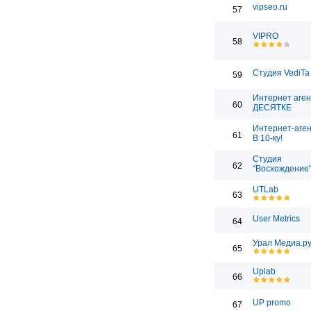
vipseo.ru
57
VIPRO
58
Студия VediTa
59
Интернет аген
60
ДЕСЯТКЕ
Интернет-аген
61
В 10-ку!
Студия
62
"Восхождение
UTLab
63
User Metrics
64
Урал Медиа.р
65
Uplab
66
UP promo
67