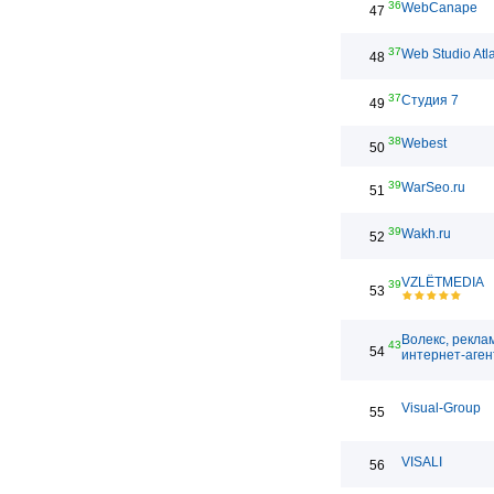
36
WebCanape
47
37
Web Studio Atl
48
37
Студия 7
49
38
Webest
50
39
WarSeo.ru
51
39
Wakh.ru
52
VZLЁTMEDIA
39
53
Волекс, рекла
43
54
интернет-аген
Visual-Group
55
VISALI
56