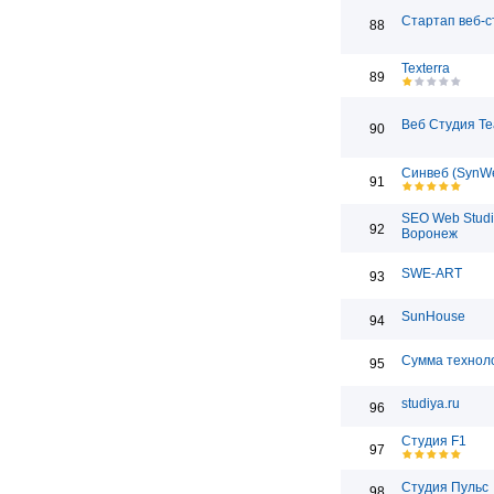
Стартап веб-с
88
Texterra
89
Веб Студия T
90
Синвеб (SynW
91
SEO Web Studi
92
Воронеж
SWE-ART
93
SunHouse
94
Сумма технол
95
studiya.ru
96
Студия F1
97
Студия Пульс
98