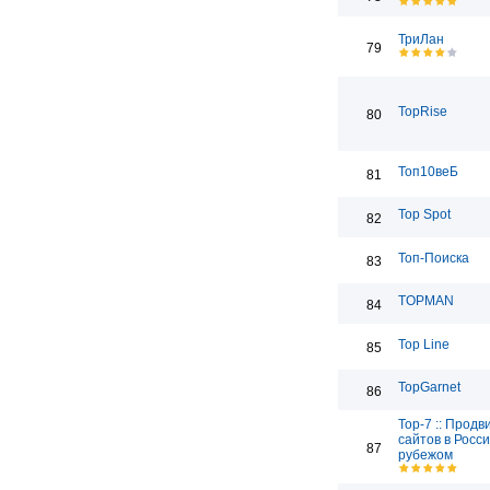
ТриЛан
79
TopRise
80
Топ10веБ
81
Top Spot
82
Топ-Поиска
83
TOPMAN
84
Top Line
85
TopGarnet
86
Top-7 :: Прод
сайтов в Росси
87
рубежом