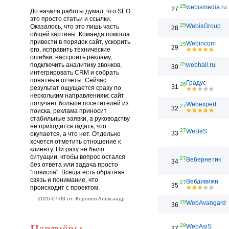
25
webismedia.ru
27
До начала работы думал, что SEO
это просто статьи и ссылки.
25
WebisGroup
Оказалось, что это лишь часть
28
общей картины. Команда помогла
привести в порядок сайт, ускорить
Webincom
25
29
его, исправить технические
ошибки, настроить рекламу,
25
подключить аналитику звонков,
webhall.ru
30
интегрировать CRM и собрать
понятные отчеты. Сейчас
Градус
26
31
результат ощущается сразу по
нескольким направлениям: сайт
получает больше посетителей из
Webexpert
27
32
поиска, реклама приносит
стабильные заявки, а руководству
не приходится гадать, что
27
WeBeS
33
окупается, а что нет. Отдельно
хочется отметить отношение к
клиенту. Ни разу не было
ситуации, чтобы вопрос остался
27
Вебернетик
34
без ответа или задача просто
"повисла". Всегда есть обратная
связь и понимание, что
Вебдивижн
27
35
происходит с проектом.
2026-07-03 от: Королёв Александр
29
WebAvangard
36
Партнёры
29
WebAsiS
37