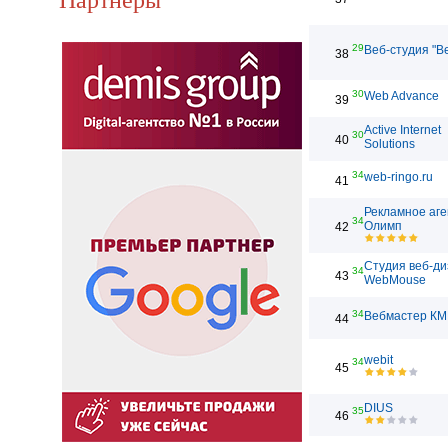
29
Веб-студия "В
38
30
Web Advance
39
Active Internet
30
40
Solutions
34
web-ringo.ru
41
Рекламное аге
34
Олимп
42
Студия веб-д
34
43
WebMouse
34
Вебмастер КМ
44
webit
34
45
DIUS
35
46