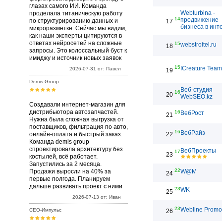
глазах самого ИИ. Команда
Webturbina -
проделала титаническую работу
14
продвижение
по структурированию данных и
17
бизнеса в инт
микроразметке. Сейчас мы видим,
как наши эксперты цитируются в
ответах нейросетей на сложные
15
webstroitel.ru
18
запросы. Это колоссальный буст к
имиджу и источник новых заявок
15
ICreature Team
2026-07-31 от: Павел
19
Demis Group
Веб-студия
16
20
WebSEO.kz
Создавали интернет-магазин для
дистрибьютора автозапчастей.
16
ВебРост
21
Нужна была сложная выгрузка от
поставщиков, фильтрация по авто,
16
ВебРайз
онлайн-оплата и быстрый заказ.
22
Команда demis group
спроектировала архитектуру без
ВебПроекты
17
23
костылей, всё работает.
Запустились за 2 месяца.
22
Продажи выросли на 40% за
W@M
24
первые полгода. Планируем
дальше развивать проект с ними
23
WK
25
2026-07-13 от: Иван
23
Webline Promo
СЕО-Импульс
26