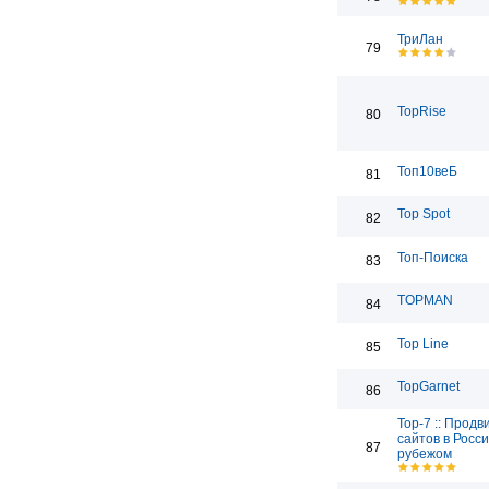
ТриЛан
79
TopRise
80
Топ10веБ
81
Top Spot
82
Топ-Поиска
83
TOPMAN
84
Top Line
85
TopGarnet
86
Top-7 :: Прод
сайтов в Росси
87
рубежом