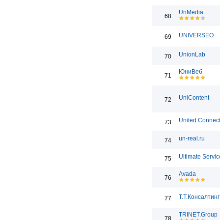
UnMedia
68
UNIVERSEO
69
UnionLab
70
ЮниВеб
71
UniContent
72
United Connect
73
un-real.ru
74
Ultimate Servic
75
Avada
76
Т.Т.Консалтинг
77
TRINET.Group
78