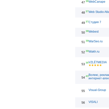
36
WebCanape
47
37
Web Studio Atl
48
37
Студия 7
49
38
Webest
50
39
WarSeo.ru
51
39
Wakh.ru
52
VZLЁTMEDIA
39
53
Волекс, рекла
43
54
интернет-аген
Visual-Group
55
VISALI
56