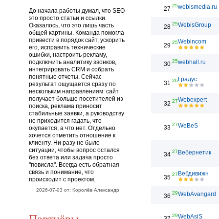
25
webismedia.ru
27
До начала работы думал, что SEO
это просто статьи и ссылки.
25
WebisGroup
Оказалось, что это лишь часть
28
общей картины. Команда помогла
привести в порядок сайт, ускорить
Webincom
25
29
его, исправить технические
ошибки, настроить рекламу,
25
подключить аналитику звонков,
webhall.ru
30
интегрировать CRM и собрать
понятные отчеты. Сейчас
Градус
26
31
результат ощущается сразу по
нескольким направлениям: сайт
получает больше посетителей из
Webexpert
27
32
поиска, реклама приносит
стабильные заявки, а руководству
не приходится гадать, что
27
WeBeS
33
окупается, а что нет. Отдельно
хочется отметить отношение к
клиенту. Ни разу не было
ситуации, чтобы вопрос остался
27
Вебернетик
34
без ответа или задача просто
"повисла". Всегда есть обратная
связь и понимание, что
Вебдивижн
27
35
происходит с проектом.
2026-07-03 от: Королёв Александр
29
WebAvangard
36
Партнёры
29
WebAsiS
37