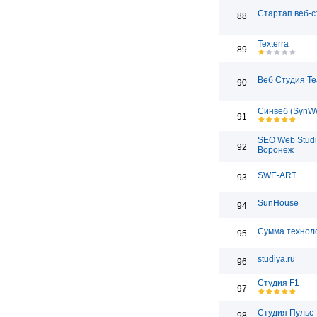
Стартап веб-с
88
Texterra
89
Веб Студия T
90
Синвеб (SynW
91
SEO Web Studi
92
Воронеж
SWE-ART
93
SunHouse
94
Сумма технол
95
studiya.ru
96
Студия F1
97
Студия Пульс
98