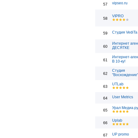
vipseo.ru
57
VIPRO
58
Студия VediTa
59
Интернет аген
60
ДЕСЯТКЕ
Интернет-аген
61
В 10-ку!
Студия
62
"Восхождение
UTLab
63
User Metrics
64
Урал Медиа.р
65
Uplab
66
UP promo
67