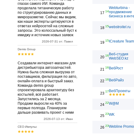
глазах самого ИИ. Команда
Webturbina -
проделала титаническую работу
14
продвижение
по структурированию данных и
17
бизнеса в инт
микроразметке. Сейчас мы видим,
как наши эксперты цитируются в
ответах нейросетей на сложные
15
webstroitel.ru
18
запросы. Это колоссальный буст к
имиджу и источник новых заявок
15
ICreature Team
2026-07-31 от: Павел
19
Demis Group
Веб-студия
16
20
WebSEO.kz
Создавали интернет-магазин для
дистрибьютора автозапчастей.
16
ВебРост
21
Нужна была сложная выгрузка от
поставщиков, фильтрация по авто,
16
ВебРайз
онлайн-оплата и быстрый заказ.
22
Команда demis group
спроектировала архитектуру без
ВебПроекты
17
23
костылей, всё работает.
Запустились за 2 месяца.
22
Продажи выросли на 40% за
W@M
24
первые полгода. Планируем
дальше развивать проект с ними
23
WK
25
2026-07-13 от: Иван
23
Webline Promo
СЕО-Импульс
26