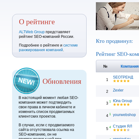
О рейтинге
ALTWeb Group
представляет
рейтинг SEO-компаний России.
Кто продвинул:
Подробнее о рейтинге и
системе
ранжирования компаний
.
Рейтинг SEO-ком
№
Компани
SEOТРЕНД
Обновления
1
Zexler
2
В настоящий момент любая SEO-
Юла Group
1
компания может подтвердить
3
свои права в личном кабинете и
изменить список продвигаемых
1
yourwebshop
4
клиентских проектов.
В случае, если с продвигаемого
Студия ЯЛ
4
5
сайта отсутствовала ссылка на
SEO-компанию, он не