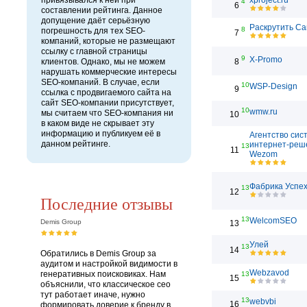
привязывался к ней при
xproject.ru
4
6
составлении рейтинга. Данное
допущение даёт серьёзную
Раскрутить Са
8
погрешность для тех SEO-
7
компаний, которые не размещают
ссылку с главной страницы
9
X-Promo
клиентов. Однако, мы не можем
8
нарушать коммерческие интересы
SEO-компаний. В случае, если
10
WSP-Design
9
ссылка с продвигаемого сайта на
сайт SEO-компании присутствует,
10
wmw.ru
мы считаем что SEO-компания ни
10
в каком виде не скрывает эту
информацию и публикуем её в
Агентство сис
данном рейтинге.
интернет-реш
13
11
Wezom
Фабрика Успе
13
12
Последние отзывы
13
WelcomSEO
Demis Group
13
Улей
13
14
Обратились в Demis Group за
аудитом и настройкой видимости в
Webzavod
генеративных поисковиках. Нам
13
15
объяснили, что классическое сео
тут работает иначе, нужно
13
webvbi
16
формировать доверие к бренду в