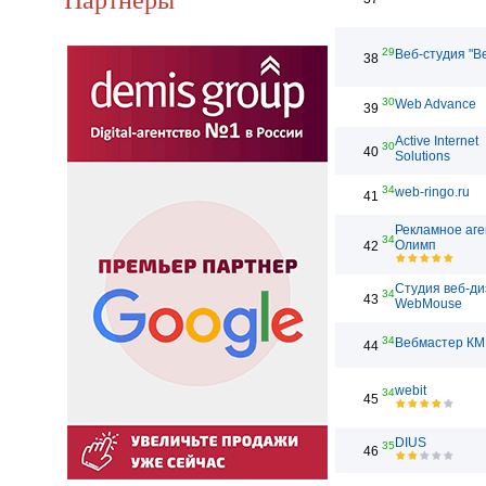
29
Веб-студия "В
38
30
Web Advance
39
Active Internet
30
40
Solutions
34
web-ringo.ru
41
Рекламное аге
34
Олимп
42
Студия веб-д
34
43
WebMouse
34
Вебмастер КМ
44
webit
34
45
DIUS
35
46