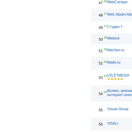
36
WebCanape
47
37
Web Studio Atl
48
37
Студия 7
49
38
Webest
50
39
WarSeo.ru
51
39
Wakh.ru
52
VZLЁTMEDIA
39
53
Волекс, рекла
43
54
интернет-аген
Visual-Group
55
VISALI
56