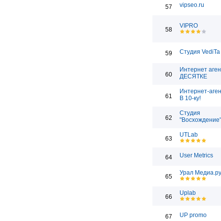
vipseo.ru
57
VIPRO
58
Студия VediTa
59
Интернет аген
60
ДЕСЯТКЕ
Интернет-аген
61
В 10-ку!
Студия
62
"Восхождение
UTLab
63
User Metrics
64
Урал Медиа.р
65
Uplab
66
UP promo
67