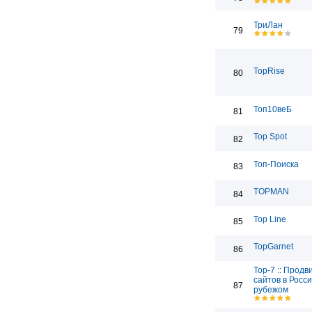
ТриЛан
79
TopRise
80
Топ10веБ
81
Top Spot
82
Топ-Поиска
83
TOPMAN
84
Top Line
85
TopGarnet
86
Top-7 :: Прод
сайтов в Росси
87
рубежом