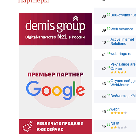
29
Веб-студия "В
38
30
Web Advance
39
Active Internet
30
40
Solutions
34
web-ringo.ru
41
Рекламное аге
34
Олимп
42
Студия веб-д
34
43
WebMouse
34
Вебмастер КМ
44
webit
34
45
DIUS
35
46