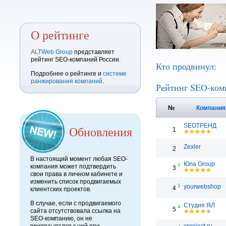
О рейтинге
ALTWeb Group
представляет
рейтинг SEO-компаний России.
Кто продвинул:
Подробнее о рейтинге и
системе
ранжирования компаний
.
Рейтинг SEO-ком
№
Компани
SEOТРЕНД
Обновления
1
Zexler
2
В настоящий момент любая SEO-
Юла Group
1
компания может подтвердить
3
свои права в личном кабинете и
изменить список продвигаемых
1
yourwebshop
4
клиентских проектов.
В случае, если с продвигаемого
Студия ЯЛ
4
5
сайта отсутствовала ссылка на
SEO-компанию, он не