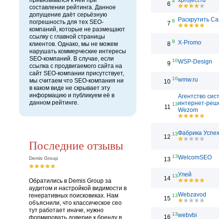
привязывался к ней при
xproject.ru
4
6
составлении рейтинга. Данное
допущение даёт серьёзную
Раскрутить Са
8
погрешность для тех SEO-
7
компаний, которые не размещают
ссылку с главной страницы
9
X-Promo
клиентов. Однако, мы не можем
8
нарушать коммерческие интересы
SEO-компаний. В случае, если
10
WSP-Design
9
ссылка с продвигаемого сайта на
сайт SEO-компании присутствует,
10
wmw.ru
мы считаем что SEO-компания ни
10
в каком виде не скрывает эту
информацию и публикуем её в
Агентство сис
данном рейтинге.
интернет-реш
13
11
Wezom
Фабрика Успе
13
12
Последние отзывы
13
WelcomSEO
Demis Group
13
Улей
13
14
Обратились в Demis Group за
аудитом и настройкой видимости в
Webzavod
генеративных поисковиках. Нам
13
15
объяснили, что классическое сео
тут работает иначе, нужно
13
webvbi
16
формировать доверие к бренду в