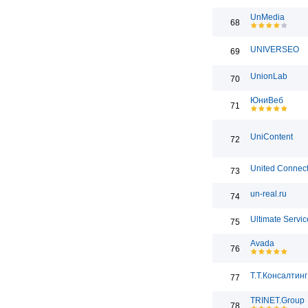
UnMedia
68
UNIVERSEO
69
UnionLab
70
ЮниВеб
71
UniContent
72
United Connect
73
un-real.ru
74
Ultimate Servic
75
Avada
76
Т.Т.Консалтинг
77
TRINET.Group
78