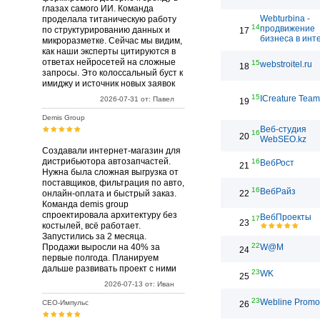
глазах самого ИИ. Команда
Webturbina -
проделала титаническую работу
14
продвижение
по структурированию данных и
17
бизнеса в инт
микроразметке. Сейчас мы видим,
как наши эксперты цитируются в
ответах нейросетей на сложные
15
webstroitel.ru
18
запросы. Это колоссальный буст к
имиджу и источник новых заявок
15
ICreature Team
2026-07-31 от: Павел
19
Demis Group
Веб-студия
16
20
WebSEO.kz
Создавали интернет-магазин для
дистрибьютора автозапчастей.
16
ВебРост
21
Нужна была сложная выгрузка от
поставщиков, фильтрация по авто,
16
ВебРайз
онлайн-оплата и быстрый заказ.
22
Команда demis group
спроектировала архитектуру без
ВебПроекты
17
23
костылей, всё работает.
Запустились за 2 месяца.
22
Продажи выросли на 40% за
W@M
24
первые полгода. Планируем
дальше развивать проект с ними
23
WK
25
2026-07-13 от: Иван
23
Webline Promo
СЕО-Импульс
26