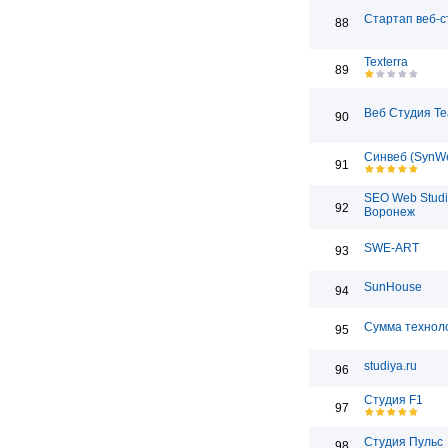
Стартап веб-с
88
Texterra
89
Веб Студия T
90
Синвеб (SynW
91
SEO Web Studi
92
Воронеж
SWE-ART
93
SunHouse
94
Сумма технол
95
studiya.ru
96
Студия F1
97
Студия Пульс
98