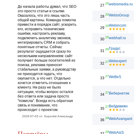
25
webismedia.ru
27
До начала работы думал, что SEO
это просто статьи и ссылки.
25
WebisGroup
Оказалось, что это лишь часть
28
общей картины. Команда помогла
привести в порядок сайт, ускорить
Webincom
25
29
его, исправить технические
ошибки, настроить рекламу,
25
подключить аналитику звонков,
webhall.ru
30
интегрировать CRM и собрать
понятные отчеты. Сейчас
Градус
26
31
результат ощущается сразу по
нескольким направлениям: сайт
получает больше посетителей из
Webexpert
27
32
поиска, реклама приносит
стабильные заявки, а руководству
не приходится гадать, что
27
WeBeS
33
окупается, а что нет. Отдельно
хочется отметить отношение к
клиенту. Ни разу не было
ситуации, чтобы вопрос остался
27
Вебернетик
34
без ответа или задача просто
"повисла". Всегда есть обратная
связь и понимание, что
Вебдивижн
27
35
происходит с проектом.
2026-07-03 от: Королёв Александр
29
WebAvangard
36
Партнёры
29
WebAsiS
37