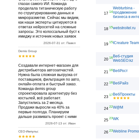
глазах самого ИИ. Команда
Webturbina -
проделала титаническую работу
14
продвижение
по структурированию данных и
17
бизнеса в инт
микроразметке. Сейчас мы видим,
как наши эксперты цитируются в
ответах нейросетей на сложные
15
webstroitel.ru
18
запросы. Это колоссальный буст к
имиджу и источник новых заявок
15
ICreature Team
2026-07-31 от: Павел
19
Demis Group
Веб-студия
16
20
WebSEO.kz
Создавали интернет-магазин для
дистрибьютора автозапчастей.
16
ВебРост
21
Нужна была сложная выгрузка от
поставщиков, фильтрация по авто,
16
ВебРайз
онлайн-оплата и быстрый заказ.
22
Команда demis group
спроектировала архитектуру без
ВебПроекты
17
23
костылей, всё работает.
Запустились за 2 месяца.
22
Продажи выросли на 40% за
W@M
24
первые полгода. Планируем
дальше развивать проект с ними
23
WK
25
2026-07-13 от: Иван
23
Webline Promo
СЕО-Импульс
26