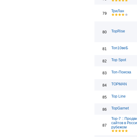
ТриЛан
79
TopRise
80
Топ10веБ
81
Top Spot
82
Топ-Поиска
83
TOPMAN
84
Top Line
85
TopGarnet
86
Top-7 :: Прод
сайтов в Росси
87
рубежом