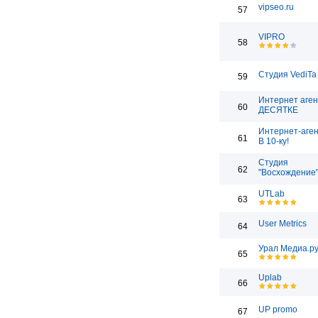
vipseo.ru
57
VIPRO
58
Студия VediTa
59
Интернет аген
60
ДЕСЯТКЕ
Интернет-аген
61
В 10-ку!
Студия
62
"Восхождение
UTLab
63
User Metrics
64
Урал Медиа.р
65
Uplab
66
UP promo
67