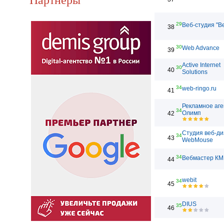
29
Веб-студия "В
38
30
Web Advance
39
Active Internet
30
40
Solutions
34
web-ringo.ru
41
Рекламное аге
34
Олимп
42
Студия веб-д
34
43
WebMouse
34
Вебмастер КМ
44
webit
34
45
DIUS
35
46