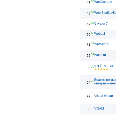
36
WebCanape
47
37
Web Studio Atl
48
37
Студия 7
49
38
Webest
50
39
WarSeo.ru
51
39
Wakh.ru
52
VZLЁTMEDIA
39
53
Волекс, рекла
43
54
интернет-аген
Visual-Group
55
VISALI
56