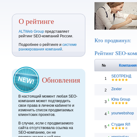
О рейтинге
ALTWeb Group
представляет
рейтинг SEO-компаний России.
Кто продвинул:
Подробнее о рейтинге и
системе
ранжирования компаний
.
Рейтинг SEO-ком
№
Компани
SEOТРЕНД
Обновления
1
Zexler
2
В настоящий момент любая SEO-
Юла Group
1
компания может подтвердить
3
свои права в личном кабинете и
изменить список продвигаемых
1
yourwebshop
4
клиентских проектов.
В случае, если с продвигаемого
Студия ЯЛ
4
5
сайта отсутствовала ссылка на
SEO-компанию, он не