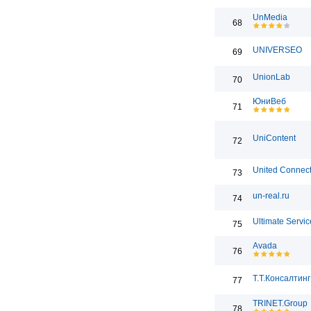
UnMedia
68
UNIVERSEO
69
UnionLab
70
ЮниВеб
71
UniContent
72
United Connect
73
un-real.ru
74
Ultimate Servic
75
Avada
76
Т.Т.Консалтинг
77
TRINET.Group
78