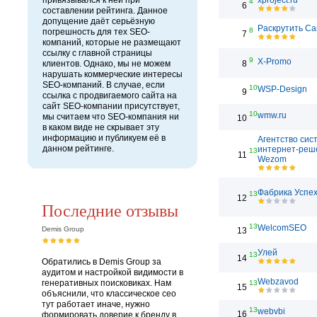
привязывался к ней при
xproject.ru
4
6
составлении рейтинга. Данное
допущение даёт серьёзную
Раскрутить Са
8
погрешность для тех SEO-
7
компаний, которые не размещают
ссылку с главной страницы
9
X-Promo
клиентов. Однако, мы не можем
8
нарушать коммерческие интересы
SEO-компаний. В случае, если
10
WSP-Design
9
ссылка с продвигаемого сайта на
сайт SEO-компании присутствует,
10
wmw.ru
мы считаем что SEO-компания ни
10
в каком виде не скрывает эту
информацию и публикуем её в
Агентство сис
данном рейтинге.
интернет-реш
13
11
Wezom
Фабрика Успе
13
12
Последние отзывы
13
WelcomSEO
Demis Group
13
Улей
13
14
Обратились в Demis Group за
аудитом и настройкой видимости в
Webzavod
генеративных поисковиках. Нам
13
15
объяснили, что классическое сео
тут работает иначе, нужно
13
webvbi
16
формировать доверие к бренду в