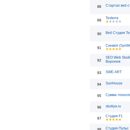
Стартап веб-с
88
Texterra
89
Веб Студия T
90
Синвеб (SynW
91
SEO Web Studi
92
Воронеж
SWE-ART
93
SunHouse
94
Сумма технол
95
studiya.ru
96
Студия F1
97
Студия Пульс
98