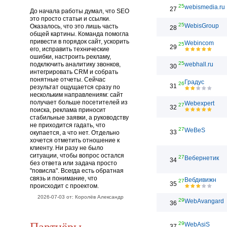
25
webismedia.ru
27
До начала работы думал, что SEO
это просто статьи и ссылки.
25
WebisGroup
Оказалось, что это лишь часть
28
общей картины. Команда помогла
привести в порядок сайт, ускорить
Webincom
25
29
его, исправить технические
ошибки, настроить рекламу,
25
подключить аналитику звонков,
webhall.ru
30
интегрировать CRM и собрать
понятные отчеты. Сейчас
Градус
26
31
результат ощущается сразу по
нескольким направлениям: сайт
получает больше посетителей из
Webexpert
27
32
поиска, реклама приносит
стабильные заявки, а руководству
не приходится гадать, что
27
WeBeS
33
окупается, а что нет. Отдельно
хочется отметить отношение к
клиенту. Ни разу не было
ситуации, чтобы вопрос остался
27
Вебернетик
34
без ответа или задача просто
"повисла". Всегда есть обратная
связь и понимание, что
Вебдивижн
27
35
происходит с проектом.
2026-07-03 от: Королёв Александр
29
WebAvangard
36
Партнёры
29
WebAsiS
37