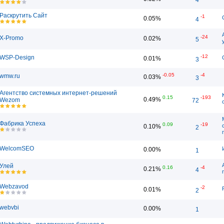
Раскрутить Сайт
-1
0.05%
4
-24
X-Promo
0.02%
5
-12
WSP-Design
0.01%
3
-0.05
-4
wmw.ru
0.03%
3
Агентство системных интернет-решений
0.15
-193
0.49%
Wezom
72
Фабрика Успеха
0.09
-19
0.10%
2
WelcomSEO
0.00%
1
Улей
0.16
-4
0.21%
4
Webzavod
-2
0.01%
2
webvbi
0.00%
1