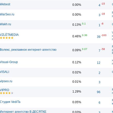
-15
Webest
0.00%
4
-18
WarSeo.ru
0.00%
3
0.1
-8
Wakh.ru
0.13%
1
VZLЁTMEDIA
0.36
-163
0.46%
39
0.07
-58
Волекс, рекламное интернет-агентство
0.09%
7
Visual-Group
0.12%
12
VISALI
0.02%
2
vipseo.ru
0.01%
3
VIPRO
1.29%
96
Студия VediTa
0.05%
6
Интернет агентство В ДЕСЯТКЕ
0.03%
3