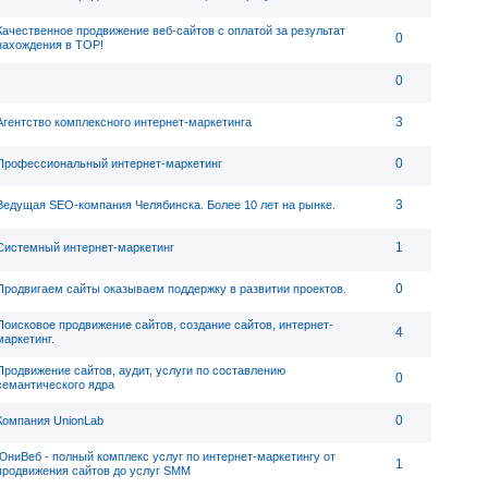
Качественное продвижение веб-сайтов с оплатой за результат
0
нахождения в ТОР!
0
3
Агентство комплексного интернет-маркетинга
0
Профессиональный интернет-маркетинг
3
Ведущая SEO-компания Челябинска. Более 10 лет на рынке.
1
Системный интернет-маркетинг
0
Продвигаем сайты оказываем поддержку в развитии проектов.
Поисковое продвижение сайтов, создание сайтов, интернет-
4
маркетинг.
Продвижение сайтов, аудит, услуги по составлению
0
семантического ядра
0
Компания UnionLab
ЮниВеб - полный комплекс услуг по интернет-маркетингу от
1
продвижения сайтов до услуг SMM