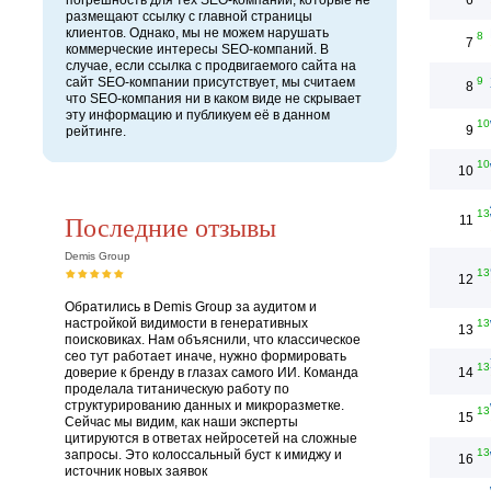
погрешность для тех SEO-компаний, которые не
6
размещают ссылку с главной страницы
клиентов. Однако, мы не можем нарушать
8
7
коммерческие интересы SEO-компаний. В
случае, если ссылка с продвигаемого сайта на
сайт SEO-компании присутствует, мы считаем
9
8
что SEO-компания ни в каком виде не скрывает
эту информацию и публикуем её в данном
10
9
рейтинге.
10
10
13
Последние отзывы
11
Demis Group
13
12
Обратились в Demis Group за аудитом и
настройкой видимости в генеративных
13
13
поисковиках. Нам объяснили, что классическое
сео тут работает иначе, нужно формировать
13
доверие к бренду в глазах самого ИИ. Команда
14
проделала титаническую работу по
структурированию данных и микроразметке.
13
15
Сейчас мы видим, как наши эксперты
цитируются в ответах нейросетей на сложные
13
запросы. Это колоссальный буст к имиджу и
16
источник новых заявок