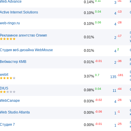
0.11
-31
Web Advance
0.14%
3
0.04
-13
Active Internet Solutions
0.10%
4
0.06
-28
web-ringo.ru
0.10%
4
Рекламное агентство Олимп
-17
0.01%
2
2
Студия веб-дизайна WebMouse
0.01%
4
-0.01
-36
Вебмастер КМВ
0.01%
2
webit
0.7
-181
3.07%
135
DIUS
0.04
-44
0.08%
11
-0.02
-26
WebCanape
0.03%
4
-0.06
-1
Web Studio Atlanta
0.00%
1
-0.01
-25
Студия 7
0.00%
1