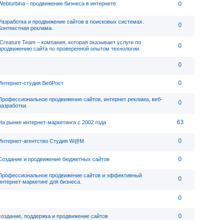
Webturbina - продвижение бизнеса в интернете
0
Разработка и продвижение сайтов в поисковых системах.
0
Контекстная реклама.
ICreature Team – компания, которая оказывает услуги по
0
продвижению сайта по проверенной опытом технологии.
0
0
Интернет-студия ВебРост
Профессиональное продвижение сайтов, интернет реклама, веб-
0
разработки.
63
На рынке интернет-маркетинга с 2002 года
0
Интернет-агентство Студия W@M
0
Создание и продвижение бюджетных сайтов
Профессиональное продвижение сайтов и эффективный
0
интернет-маркетинг для бизнеса.
0
0
создание, поддержка и продвижение сайтов