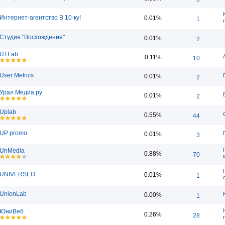
Интернет-агентство В 10-ку!
0.01%
1
Студия "Восхождение"
0.01%
2
UTLab
0.11%
10
User Metrics
0.01%
2
Урал Медиа.ру
0.01%
2
Uplab
0.55%
44
UP promo
0.01%
3
UnMedia
0.88%
70
UNIVERSEO
0.01%
1
UnionLab
0.00%
1
ЮниВеб
0.26%
28