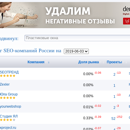
одвинул:
г SEO-компаний России на
Компания
↑
↓
Доля рынка
↑
↓
Проекты
↑
↓
SEOТРЕНД
-0.06
-13
0.00%
2
Zexler
0.00%
1
Юла Group
-10
0.00%
1
-0.02
-3
yourwebshop
0.01%
2
Студия ЯЛ
-0.39
-252
0.33%
52
xproject.ru
-0.07
-29
0.02%
4