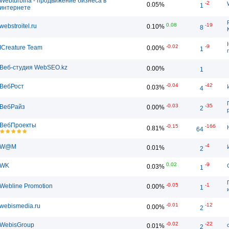
Webturbina - продвижение бизнеса в
-2
0.05%
1
интернете
0.08
-19
webstroitel.ru
0.10%
8
-0.02
-9
ICreature Team
0.00%
1
Веб-студия WebSEO.kz
0.00%
1
-0.04
-42
ВебРост
0.03%
4
-0.03
-35
ВебРайз
0.00%
2
ВебПроекты
-0.15
-166
0.81%
64
-4
W@M
0.01%
2
0.02
-9
WK
0.03%
1
-0.05
-1
Webline Promotion
0.00%
1
-0.01
-12
webismedia.ru
0.00%
2
-0.02
-22
WebisGroup
0.01%
2