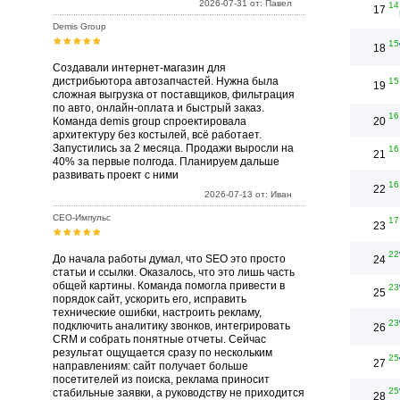
2026-07-31 от: Павел
14
17
Demis Group
15
18
Создавали интернет-магазин для
дистрибьютора автозапчастей. Нужна была
15
19
сложная выгрузка от поставщиков, фильтрация
по авто, онлайн-оплата и быстрый заказ.
16
Команда demis group спроектировала
20
архитектуру без костылей, всё работает.
Запустились за 2 месяца. Продажи выросли на
16
21
40% за первые полгода. Планируем дальше
развивать проект с ними
16
22
2026-07-13 от: Иван
СЕО-Импульс
17
23
22
До начала работы думал, что SEO это просто
24
статьи и ссылки. Оказалось, что это лишь часть
общей картины. Команда помогла привести в
23
25
порядок сайт, ускорить его, исправить
технические ошибки, настроить рекламу,
23
подключить аналитику звонков, интегрировать
26
CRM и собрать понятные отчеты. Сейчас
результат ощущается сразу по нескольким
25
27
направлениям: сайт получает больше
посетителей из поиска, реклама приносит
25
стабильные заявки, а руководству не приходится
28