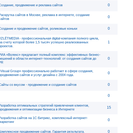
0
Создание, продвижение и реклама сайтов
Раскрутка сайтов в Москве, реклама в интернете, создание
0
сайтов
0
Создание и продвижение сайтов, роликовые коньки
VZLЁTMEDIA - профессиональная digital-компания полного цикла,
1
на счету которой более 1,5 тысяч успешно реализованных
проектов.
РИА «Волекс» предлагает полный комплекс эффективных бизнес-
0
решений в области интернет-технологий: от создания сайтов до
PR
«Visual Group» профессионально работает в сфере создания,
0
продвижения сайтов и услуг дизайна с 2004 года.
0
Сайты со вкусом - продвижение и создание сайтов
0
Разработка оптимальных стратегий привлечения клиентов,
15
продвижения и оптимизации бизнеса в Интернете
Разработка сайтов на 1С-Битрикс, комплексный интернет-
0
маркетинг
0
Комплексное продвижение сайтов. Гарантия результата.