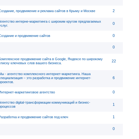
2
Создание, продвижение и реклама сайтов в Крыму и Москве
Агентство интерне-маркетинга с широким кругом предлагаемых
0
услуг.
0
Создание и продвижение сайтов
0
Комплексное продвижение сайта в Google, Яндексе по широкому
22
списку ключевых слов вашего бизнеса.
Мы - агентство комплексного интернет-маркетинга. Наша
6
специализация – это разработка и продвижение интернет-
проектов.
0
Интернет-маркетинговое агентство
Агентство digital-трансформации коммуникаций и бизнес-
1
процессов
1
Разработка и продвижение сайтов под ключ
0