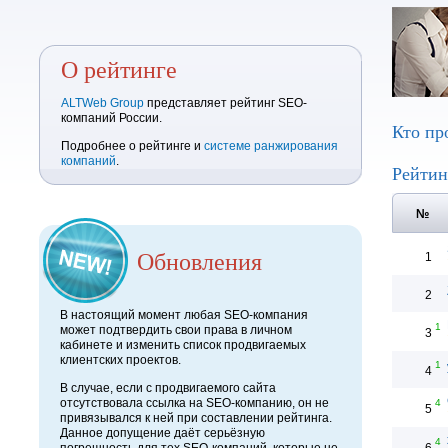
О рейтинге
ALTWeb Group
представляет рейтинг SEO-
компаний России.
Кто пр
Подробнее о рейтинге и
системе ранжирования
компаний
.
Рейтин
№
Обновления
1
2
В настоящий момент любая SEO-компания
1
может подтвердить свои права в личном
3
кабинете и изменить список продвигаемых
клиентских проектов.
1
4
В случае, если с продвигаемого сайта
отсутствовала ссылка на SEO-компанию, он не
4
5
привязывался к ней при составлении рейтинга.
Данное допущение даёт серьёзную
4