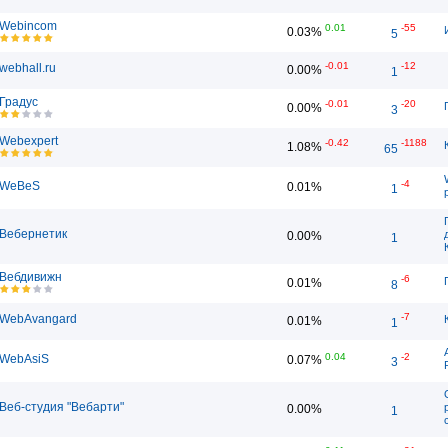
Webincom
0.01
-55
0.03%
5
-0.01
-12
webhall.ru
0.00%
1
Градус
-0.01
-20
0.00%
3
Webexpert
-0.42
-1188
1.08%
65
-4
WeBeS
0.01%
1
Вебернетик
0.00%
1
Вебдивижн
-6
0.01%
8
-7
WebAvangard
0.01%
1
0.04
-2
WebAsiS
0.07%
3
Веб-студия "Вебарти"
0.00%
1