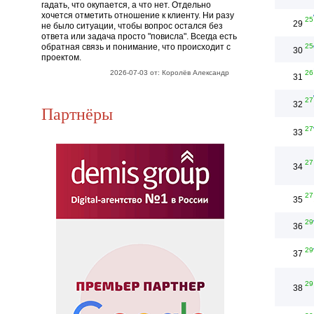
гадать, что окупается, а что нет. Отдельно
хочется отметить отношение к клиенту. Ни разу
25
29
не было ситуации, чтобы вопрос остался без
ответа или задача просто "повисла". Всегда есть
обратная связь и понимание, что происходит с
25
30
проектом.
2026-07-03 от: Королёв Александр
26
31
27
32
Партнёры
27
33
27
34
27
35
29
36
29
37
29
38