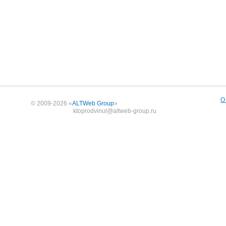
О
© 2009-2026 «
ALTWeb Group
»
ktoprodvinul@altweb-group.ru