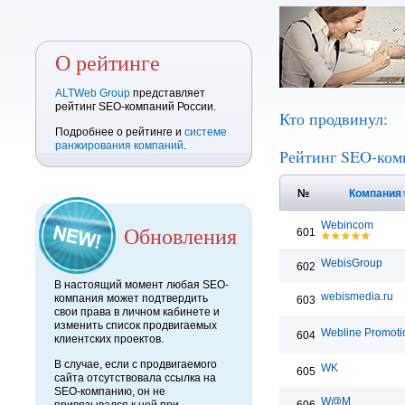
О рейтинге
ALTWeb Group
представляет
рейтинг SEO-компаний России.
Кто продвинул:
Подробнее о рейтинге и
системе
ранжирования компаний
.
Рейтинг SEO-ком
№
Компания
Webincom
Обновления
601
WebisGroup
602
В настоящий момент любая SEO-
webismedia.ru
компания может подтвердить
603
свои права в личном кабинете и
изменить список продвигаемых
Webline Promoti
604
клиентских проектов.
В случае, если с продвигаемого
WK
605
сайта отсутствовала ссылка на
SEO-компанию, он не
W@M