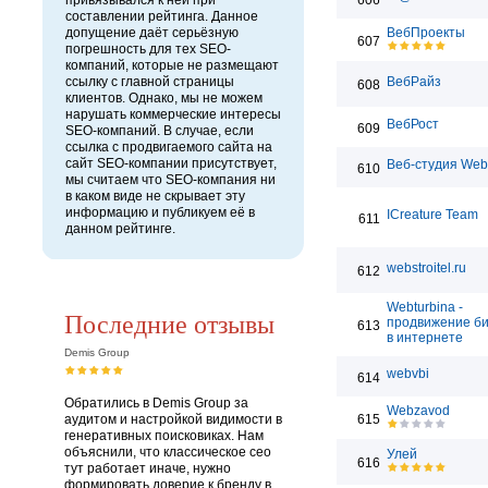
привязывался к ней при
606
составлении рейтинга. Данное
допущение даёт серьёзную
ВебПроекты
607
погрешность для тех SEO-
компаний, которые не размещают
ссылку с главной страницы
ВебРайз
608
клиентов. Однако, мы не можем
нарушать коммерческие интересы
ВебРост
609
SEO-компаний. В случае, если
ссылка с продвигаемого сайта на
сайт SEO-компании присутствует,
Веб-студия We
610
мы считаем что SEO-компания ни
в каком виде не скрывает эту
информацию и публикуем её в
ICreature Team
611
данном рейтинге.
webstroitel.ru
612
Webturbina -
Последние отзывы
продвижение б
613
в интернете
Demis Group
webvbi
614
Обратились в Demis Group за
Webzavod
аудитом и настройкой видимости в
615
генеративных поисковиках. Нам
объяснили, что классическое сео
Улей
616
тут работает иначе, нужно
формировать доверие к бренду в