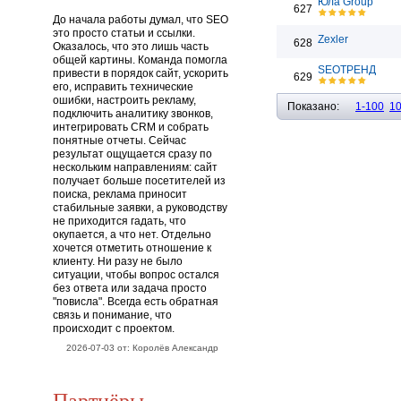
Юла Group
627
До начала работы думал, что SEO
это просто статьи и ссылки.
Zexler
628
Оказалось, что это лишь часть
общей картины. Команда помогла
SEOТРЕНД
привести в порядок сайт, ускорить
629
его, исправить технические
ошибки, настроить рекламу,
Показано:
1-100
1
подключить аналитику звонков,
интегрировать CRM и собрать
понятные отчеты. Сейчас
результат ощущается сразу по
нескольким направлениям: сайт
получает больше посетителей из
поиска, реклама приносит
стабильные заявки, а руководству
не приходится гадать, что
окупается, а что нет. Отдельно
хочется отметить отношение к
клиенту. Ни разу не было
ситуации, чтобы вопрос остался
без ответа или задача просто
"повисла". Всегда есть обратная
связь и понимание, что
происходит с проектом.
2026-07-03 от: Королёв Александр
Партнёры