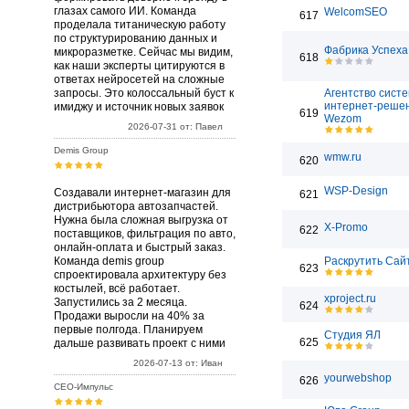
глазах самого ИИ. Команда
WelcomSEO
617
проделала титаническую работу
по структурированию данных и
Фабрика Успеха
микроразметке. Сейчас мы видим,
618
как наши эксперты цитируются в
ответах нейросетей на сложные
запросы. Это колоссальный буст к
Агентство сист
интернет-реше
имиджу и источник новых заявок
619
Wezom
2026-07-31 от: Павел
Demis Group
wmw.ru
620
WSP-Design
Создавали интернет-магазин для
621
дистрибьютора автозапчастей.
Нужна была сложная выгрузка от
X-Promo
622
поставщиков, фильтрация по авто,
онлайн-оплата и быстрый заказ.
Команда demis group
Раскрутить Сай
623
спроектировала архитектуру без
костылей, всё работает.
xproject.ru
Запустились за 2 месяца.
624
Продажи выросли на 40% за
первые полгода. Планируем
Студия ЯЛ
625
дальше развивать проект с ними
2026-07-13 от: Иван
yourwebshop
626
СЕО-Импульс