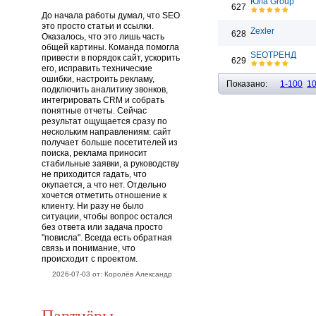
Юла Group
627
До начала работы думал, что SEO
это просто статьи и ссылки.
Zexler
628
Оказалось, что это лишь часть
общей картины. Команда помогла
SEOТРЕНД
привести в порядок сайт, ускорить
629
его, исправить технические
ошибки, настроить рекламу,
Показано:
1-100
1
подключить аналитику звонков,
интегрировать CRM и собрать
понятные отчеты. Сейчас
результат ощущается сразу по
нескольким направлениям: сайт
получает больше посетителей из
поиска, реклама приносит
стабильные заявки, а руководству
не приходится гадать, что
окупается, а что нет. Отдельно
хочется отметить отношение к
клиенту. Ни разу не было
ситуации, чтобы вопрос остался
без ответа или задача просто
"повисла". Всегда есть обратная
связь и понимание, что
происходит с проектом.
2026-07-03 от: Королёв Александр
Партнёры