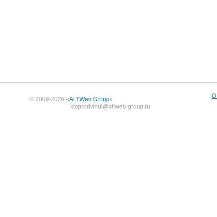
О
© 2009-2026 «
ALTWeb Group
»
ktoprodvinul@altweb-group.ru