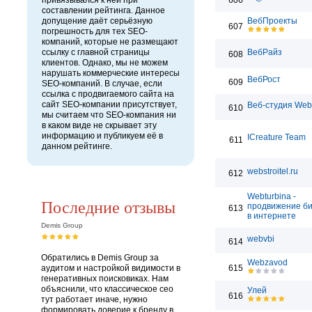
привязывался к ней при
606
составлении рейтинга. Данное
допущение даёт серьёзную
ВебПроекты
607
погрешность для тех SEO-
компаний, которые не размещают
ссылку с главной страницы
ВебРайз
608
клиентов. Однако, мы не можем
нарушать коммерческие интересы
ВебРост
609
SEO-компаний. В случае, если
ссылка с продвигаемого сайта на
сайт SEO-компании присутствует,
Веб-студия We
610
мы считаем что SEO-компания ни
в каком виде не скрывает эту
информацию и публикуем её в
ICreature Team
611
данном рейтинге.
webstroitel.ru
612
Webturbina -
Последние отзывы
продвижение б
613
в интернете
Demis Group
webvbi
614
Обратились в Demis Group за
Webzavod
аудитом и настройкой видимости в
615
генеративных поисковиках. Нам
объяснили, что классическое сео
Улей
616
тут работает иначе, нужно
формировать доверие к бренду в