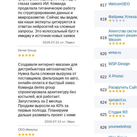
глазах самого ИИ. Команда
WelcomSEO
617
проделала титаническую работу
по структурированию данных и
Фабрика Успеха
микроразметке. Сейчас мы видим,
618
как наши эксперты цитируются в
ответах нейросетей на сложные
запросы. Это колоссальный буст к
Агентство сист
интернет-реше
имиджу и источник новых заявок
619
Wezom
2026-07-31 от: Павел
Demis Group
wmw.ru
620
WSP-Design
Создавали интернет-магазин для
621
дистрибьютора автозапчастей.
Нужна была сложная выгрузка от
X-Promo
622
поставщиков, фильтрация по авто,
онлайн-оплата и быстрый заказ.
Команда demis group
Раскрутить Сай
623
спроектировала архитектуру без
костылей, всё работает.
xproject.ru
Запустились за 2 месяца.
624
Продажи выросли на 40% за
первые полгода. Планируем
Студия ЯЛ
625
дальше развивать проект с ними
2026-07-13 от: Иван
yourwebshop
626
СЕО-Импульс