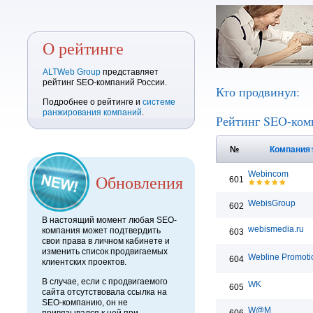
О рейтинге
ALTWeb Group
представляет
рейтинг SEO-компаний России.
Кто продвинул:
Подробнее о рейтинге и
системе
ранжирования компаний
.
Рейтинг SEO-ком
№
Компания
Webincom
Обновления
601
WebisGroup
602
В настоящий момент любая SEO-
webismedia.ru
компания может подтвердить
603
свои права в личном кабинете и
изменить список продвигаемых
Webline Promoti
604
клиентских проектов.
В случае, если с продвигаемого
WK
605
сайта отсутствовала ссылка на
SEO-компанию, он не
W@M