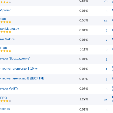
0.88%
70
P promo
0.01%
3
plab
0.55%
44
рал Медиа.ру
0.01%
2
ser Metrics
0.01%
2
TLab
0.11%
10
тудия "Восхождение"
0.01%
2
нтернет-агентство В 10-ку!
0.01%
1
нтернет агентство В ДЕСЯТКЕ
0.03%
3
тудия VediTa
0.05%
6
IPRO
1.29%
96
ipseo.ru
0.01%
3