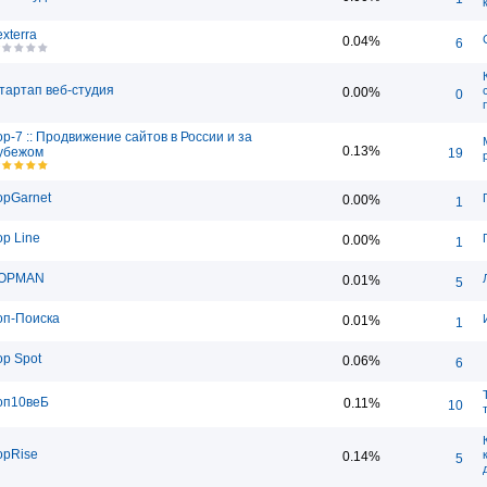
exterra
0.04%
6
тартап веб-студия
0.00%
0
op-7 :: Продвижение сайтов в России и за
0.13%
убежом
19
opGarnet
0.00%
1
op Line
0.00%
1
OPMAN
0.01%
5
оп-Поиска
0.01%
1
op Spot
0.06%
6
оп10веБ
0.11%
10
opRise
0.14%
5