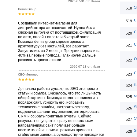
2026-07-31 от: Павел
S
518
Demis Group
С
519
Создавали интернет-магазин для
дистрибьютора автозапчастей. Нужна была
С
сложная выгрузка от поставщиков, фильтрация
520
по авто, онлайн-оплата и быстрый заказ.
Команда demis group спроектировала
С
521
архитектуру без костылей, всё работает.
Запустились за 2 месяца. Продажи выросли на
40% за первые полгода. Планируем дальше
О
развивать проект с ними
522
2026-07-13 от: Иван
С
523
СЕО-Импульс
Л
524
До начала работы думал, что SEO это просто
статьи и ссылки. Оказалось, что это лишь часть
sr
525
общей картины. Команда помогла привести в
порядок сайт, ускорить его, исправить
технические ошибки, настроить рекламу,
Si
526
подключить аналитику звонков, интегрировать
CRM и собрать понятные отчеты. Сейчас
S
527
результат ощущается сразу по нескольким
направлениям: сайт получает больше
посетителей из поиска, реклама приносит
S
528
стабильные заявки, а руководству не приходится