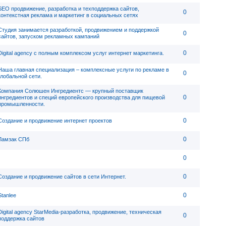
SEO продвижение, разработка и техподдержка сайтов,
0
контекстная реклама и маркетинг в социальных сетях
Студия занимается разработкой, продвижением и поддержкой
0
сайтов, запуском рекламных кампаний
0
Digital agency c полным комплексом услуг интернет маркетинга.
Наша главная специализация – комплексные услуги по рекламе в
0
глобальной сети.
Компания Солюшен Ингредиентс — крупный поставщик
0
ингредиентов и специй европейского производства для пищевой
промышленности.
0
Создание и продвижение интернет проектов
0
Ламзак СПб
0
0
Создание и продвижение сайтов в сети Интернет.
0
Stanlee
Digital agency StarMedia-разработка, продвижение, техническая
0
поддержка сайтов