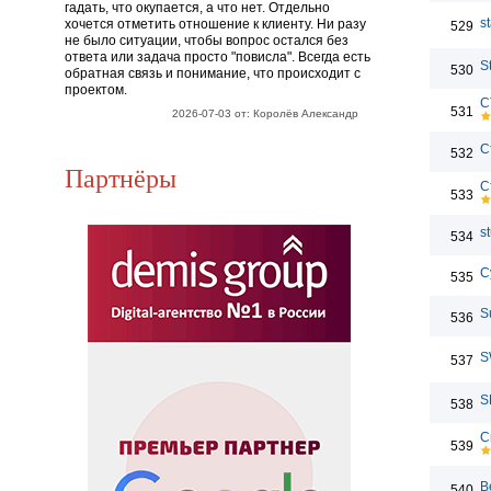
гадать, что окупается, а что нет. Отдельно
s
хочется отметить отношение к клиенту. Ни разу
529
не было ситуации, чтобы вопрос остался без
ответа или задача просто "повисла". Всегда есть
S
530
обратная связь и понимание, что происходит с
проектом.
С
531
2026-07-03 от: Королёв Александр
С
532
Партнёры
С
533
s
534
С
535
S
536
S
537
S
538
С
539
В
540