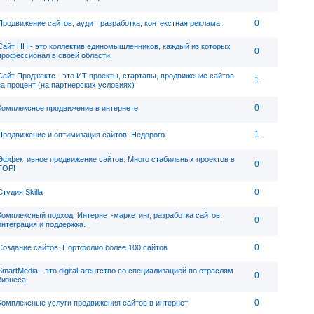
0
Продвижение сайтов, аудит, разработка, контекстная реклама.
Сайт НН - это коллектив единомышленников, каждый из которых
0
профессионал в своей области.
Сайт Проджектс - это ИТ проекты, стартапы, продвижение сайтов
1
за процент (на партнерских условиях)
0
Комплексное продвижение в интернете
1
Продвижение и оптимизация сайтов. Недорого.
Эффективное продвижение сайтов. Много стабильных проектов в
0
TOP!
0
Студия Skilla
Комплексный подход: Интернет-маркетинг, разработка сайтов,
0
интеграция и поддержка.
0
Создание сайтов. Портфолио более 100 сайтов
SmartMedia - это digital-агентство со специализацией по отраслям
0
бизнеса.
0
Комплексные услуги продвижения сайтов в интернет