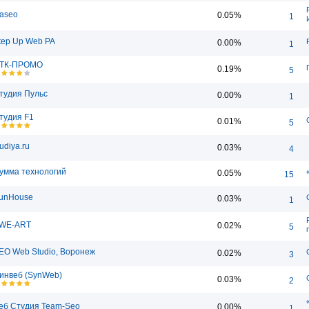
taseo
0.05%
1
tep Up Web РА
0.00%
1
ТК-ПРОМО
0.19%
5
тудия Пульс
0.00%
1
тудия F1
0.01%
5
tudiya.ru
0.03%
4
умма технологий
0.05%
15
unHouse
0.03%
1
WE-ART
0.02%
5
EO Web Studio, Воронеж
0.02%
3
инвеб (SynWeb)
0.03%
2
еб Студия Team-Seo
0.00%
1