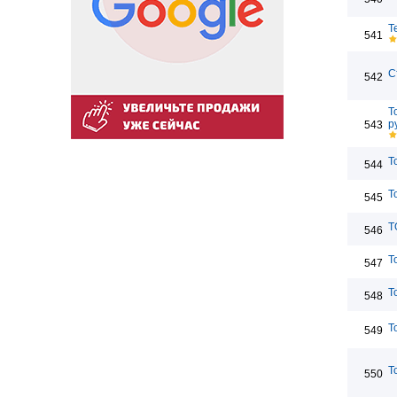
T
541
С
542
T
р
543
T
544
T
545
T
546
Т
547
T
548
Т
549
T
550