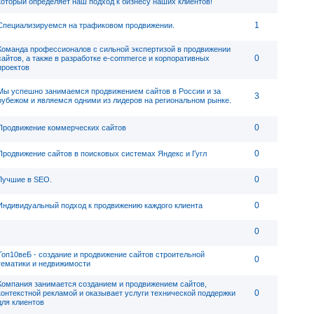
который определяет наш подход к бизнесу наших клиентов!
1
Специализируемся на трафиковом продвижении.
Команда профессионалов с сильной экспертизой в продвижении
0
сайтов, а также в разработке e-commerce и корпоративных
проектов
Мы успешно занимаемся продвижением сайтов в России и за
3
рубежом и являемся одними из лидеров на региональном рынке.
0
Продвижение коммерческих сайтов
0
Продвижение сайтов в поисковых системах Яндекс и Гугл
0
Лучшие в SEO.
0
Индивидуальный подход к продвижению каждого клиента
0
Топ10веБ - создание и продвижение сайтов строительной
0
тематики и недвижимости
Компания занимается созданием и продвижением сайтов,
0
контекстной рекламой и оказывает услуги технической поддержки
для клиентов