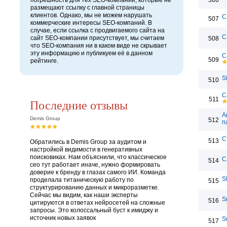
погрешность для тех SEO-компаний, которые не
506
размещают ссылку с главной страницы
клиентов. Однако, мы не можем нарушать
С
507
коммерческие интересы SEO-компаний. В
случае, если ссылка с продвигаемого сайта на
С
сайт SEO-компании присутствует, мы считаем
508
что SEO-компания ни в каком виде не скрывает
эту информацию и публикуем её в данном
С
509
рейтинге.
S
510
С
511
Последние отзывы
А
Demis Group
512
п
С
513
Обратились в Demis Group за аудитом и
настройкой видимости в генеративных
поисковиках. Нам объяснили, что классическое
С
514
сео тут работает иначе, нужно формировать
доверие к бренду в глазах самого ИИ. Команда
S
проделала титаническую работу по
515
структурированию данных и микроразметке.
Сейчас мы видим, как наши эксперты
S
516
цитируются в ответах нейросетей на сложные
запросы. Это колоссальный буст к имиджу и
источник новых заявок
S
517