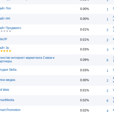
айт-Топ
0.00%
1
айт НН
0.00%
1
айт Проджектс
0.01%
2
iteUP
0.01%
2
айт Зу
0.03%
3
генство интернет маркетинга Сивов и
0.09%
6
артнеры
тудия Skilla
0.03%
1
лон-медиа
0.00%
2
M Web
0.01%
2
martMedia
0.02%
6
mart Promotion
0.02%
4