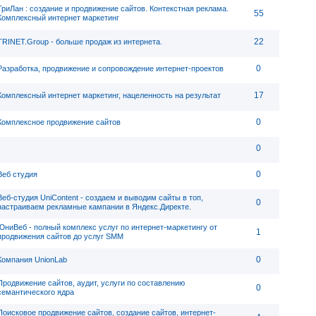
ТриЛан : создание и продвижение сайтов. Контекстная реклама.
55
Комплексный интернет маркетинг
22
TRINET.Group - больше продаж из интернета.
0
Разработка, продвижение и сопровождение интернет-проектов
17
Комплексный интернет маркетинг, нацеленность на результат
0
Комплексное продвижение сайтов
0
0
Веб студия
Веб-студия UniContent - cоздаем и выводим сайты в топ,
0
настраиваем рекламные кампании в Яндекс.Директе.
ЮниВеб - полный комплекс услуг по интернет-маркетингу от
1
продвижения сайтов до услуг SMM
0
Компания UnionLab
Продвижение сайтов, аудит, услуги по составлению
0
семантического ядра
Поисковое продвижение сайтов, создание сайтов, интернет-