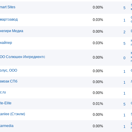
mart Sites
0.00%
5
мартзавод
0.03%
1
негири Медиа
0.00%
2
найпер
0.03%
5
ОО Солюшен Ингредиентс
0.00%
0
олус, ООО
0.00%
1
амзак СПб
0.00%
1
c.ru
0.00%
1
te-Elite
0.01%
5
tanlee (Стэнли)
0.00%
1
tarmedia
0.00%
1