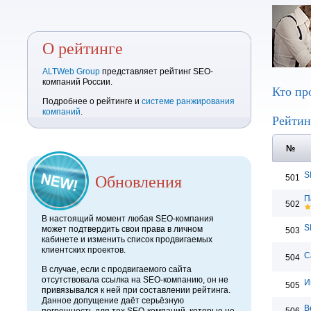
О рейтинге
ALTWeb Group
представляет рейтинг SEO-
компаний России.
Кто пр
Подробнее о рейтинге и
системе ранжирования
компаний
.
Рейтин
№
Обновления
S
501
П
502
В настоящий момент любая SEO-компания
S
может подтвердить свои права в личном
503
кабинете и изменить список продвигаемых
клиентских проектов.
С
504
В случае, если с продвигаемого сайта
отсутствовала ссылка на SEO-компанию, он не
И
505
привязывался к ней при составлении рейтинга.
Данное допущение даёт серьёзную
В