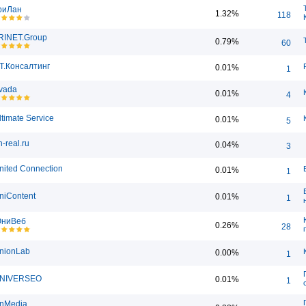
риЛан
1.32%
118
RINET.Group
0.79%
60
.Т.Консалтинг
0.01%
1
vada
0.01%
4
ltimate Service
0.01%
5
n-real.ru
0.04%
3
nited Connection
0.01%
1
niContent
0.01%
1
ниВеб
0.26%
28
nionLab
0.00%
1
NIVERSEO
0.01%
1
nMedia