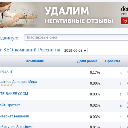
одвинул:
г SEO-компаний России на
Компания
↑
↓
Доля рынка
↑
↓
Проекты
↑
↓
IRIUS-IT
0.17%
5
артнер Делового Мира
0.00%
1
ITE-BAKERY.COM
0.03%
1
айт-Протект
0.02%
4
нтернет Решения
0.03%
4
еб студия Site-stroy.ru
0.01%
1