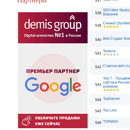
537
SEO Web Studio
538
Воронеж
Синвеб (SynWe
539
Веб Студия Tea
540
Texterra
541
Стартап веб-ст
542
Top-7 :: Продви
сайтов в России
543
рубежом
TopGarnet
544
Top Line
545
TOPMAN
546