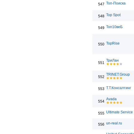
Топ-Поиска
547
Top Spot
548
Топ10веБ
549
TopRise
550
ТриЛан
551
TRINET.Group
552
Т.Т.Консалтинг
553
Avada
554
Ultimate Service
555
un-real.ru
556