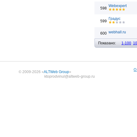
Webexpert
598
Градус
599
webhall.ru
600
Показано:
1-100
1
О
© 2009-2026 «
ALTWeb Group
»
ktoprodvinul@altweb-group.ru