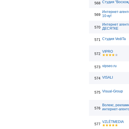
Студия "Восхож
568
Интернет-агент
569
10-ку!
Интернет агент
570
ДЕСЯТКЕ
Студия VediTa
571
VIPRO
572
vipseo.ru
573
VISALI
574
Visual-Group
575
Волекс, реклам
576
интернет-агент
VZLЁTMEDIA
577