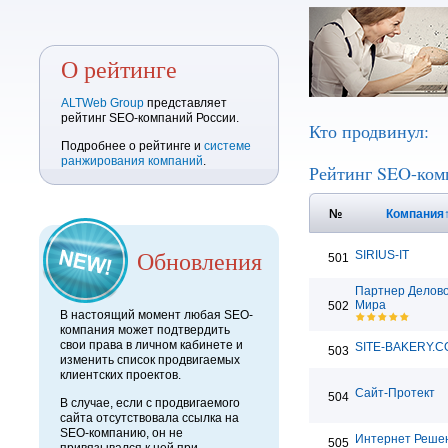
О рейтинге
ALTWeb Group
представляет
рейтинг SEO-компаний России.
Кто продвинул:
Подробнее о рейтинге и
системе
ранжирования компаний
.
Рейтинг SEO-ком
№
Компания
Обновления
SIRIUS-IT
501
Партнер Делово
Мира
502
В настоящий момент любая SEO-
компания может подтвердить
свои права в личном кабинете и
SITE-BAKERY.
503
изменить список продвигаемых
клиентских проектов.
Сайт-Протект
504
В случае, если с продвигаемого
сайта отсутствовала ссылка на
SEO-компанию, он не
Интернет Реше
505