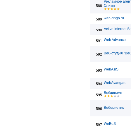
Рекламное аген
Олимп
588
web-ringo.ru
589
Active Internet S
590
Web Advance
591
Веб-студия "Ве
592
WebAsiS
593
WebAvangard
594
Вебдивижн
595
Вебернетик
596
WeBeS
597