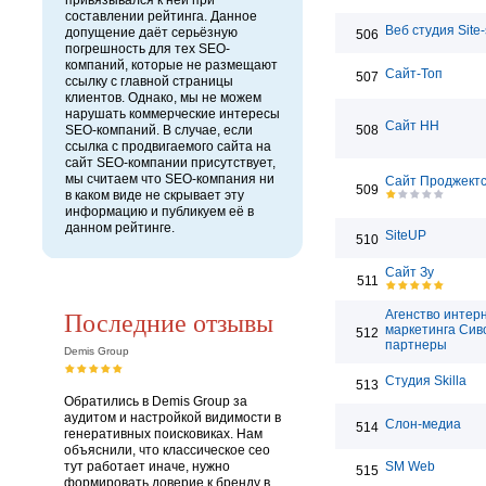
привязывался к ней при
составлении рейтинга. Данное
Веб студия Site-s
допущение даёт серьёзную
506
погрешность для тех SEO-
компаний, которые не размещают
Сайт-Топ
507
ссылку с главной страницы
клиентов. Однако, мы не можем
нарушать коммерческие интересы
Сайт НН
SEO-компаний. В случае, если
508
ссылка с продвигаемого сайта на
сайт SEO-компании присутствует,
мы считаем что SEO-компания ни
Сайт Проджект
509
в каком виде не скрывает эту
информацию и публикуем её в
данном рейтинге.
SiteUP
510
Сайт Зу
511
Последние отзывы
Агенство интер
маркетинга Сив
512
партнеры
Demis Group
Студия Skilla
513
Обратились в Demis Group за
аудитом и настройкой видимости в
Слон-медиа
514
генеративных поисковиках. Нам
объяснили, что классическое сео
тут работает иначе, нужно
SM Web
515
формировать доверие к бренду в