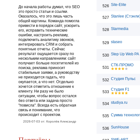
Site-Elite
526
До начала работы думал, что SEO
это просто статьи и ссылки.
Оказалось, что это лишь часть
Stanlee (Стэнли
527
общей картины. Команда помогла
привести в порядок сайт, ускорить
Starmedia
528
его, исправить технические
ошибки, настроить рекламу,
подключить аналитику звонков,
staseo
529
интегрировать CRM и собрать
понятные отчеты. Сейчас
результат ощущается сразу по
Step Up Web РА
530
нескольким направлениям: сайт
получает больше посетителей из
СТК-ПРОМО
531
поиска, реклама приносит
стабильные заявки, а руководству
не приходится гадать, что
Студия Пульс
532
окупается, а что нет. Отдельно
хочется отметить отношение к
Студия F1
клиенту. Ни разу не было
533
ситуации, чтобы вопрос остался
без ответа или задача просто
studiya.ru
534
"повисла". Всегда есть обратная
связь и понимание, что
происходит с проектом.
Сумма технолог
535
2026-07-03 от: Королёв Александр
SunHouse
536
Партнёры
SWE-ART