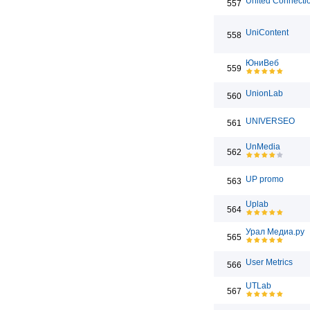
United Connecti
557
UniContent
558
ЮниВеб
559
UnionLab
560
UNIVERSEO
561
UnMedia
562
UP promo
563
Uplab
564
Урал Медиа.ру
565
User Metrics
566
UTLab
567