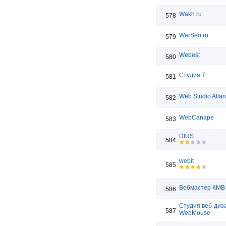
Wakh.ru
578
WarSeo.ru
579
Webest
580
Студия 7
581
Web Studio Atlan
582
WebCanape
583
DIUS
584
webit
585
Вебмастер КМВ
586
Студия веб-диз
587
WebMouse