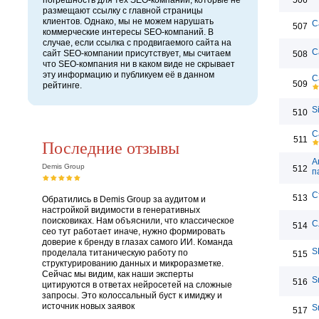
погрешность для тех SEO-компаний, которые не
506
размещают ссылку с главной страницы
клиентов. Однако, мы не можем нарушать
С
507
коммерческие интересы SEO-компаний. В
случае, если ссылка с продвигаемого сайта на
С
сайт SEO-компании присутствует, мы считаем
508
что SEO-компания ни в каком виде не скрывает
эту информацию и публикуем её в данном
С
509
рейтинге.
S
510
С
511
Последние отзывы
А
Demis Group
512
п
С
513
Обратились в Demis Group за аудитом и
настройкой видимости в генеративных
поисковиках. Нам объяснили, что классическое
С
514
сео тут работает иначе, нужно формировать
доверие к бренду в глазах самого ИИ. Команда
S
проделала титаническую работу по
515
структурированию данных и микроразметке.
Сейчас мы видим, как наши эксперты
S
516
цитируются в ответах нейросетей на сложные
запросы. Это колоссальный буст к имиджу и
источник новых заявок
S
517