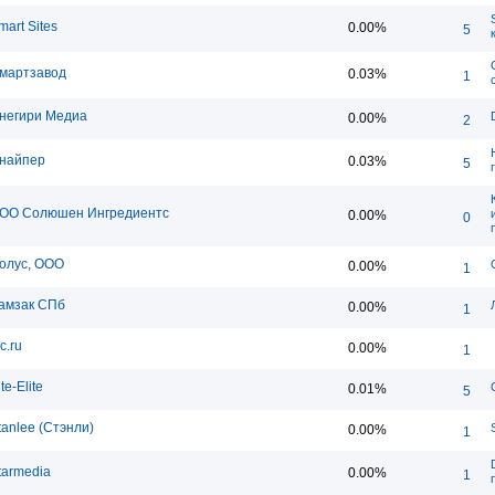
mart Sites
0.00%
5
мартзавод
0.03%
1
негири Медиа
0.00%
2
найпер
0.03%
5
ОО Солюшен Ингредиентс
0.00%
0
олус, ООО
0.00%
1
амзак СПб
0.00%
1
c.ru
0.00%
1
te-Elite
0.01%
5
tanlee (Стэнли)
0.00%
1
tarmedia
0.00%
1