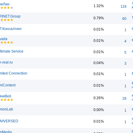
риЛан
1.32%
118
RINET.Group
0.79%
60
.Т.Консалтинг
0.01%
1
vada
0.01%
4
ltimate Service
0.01%
5
n-real.ru
0.04%
3
nited Connection
0.01%
1
niContent
0.01%
1
ниВеб
0.26%
28
nionLab
0.00%
1
NIVERSEO
0.01%
1
nMedia