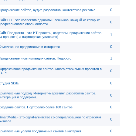
0
Продвижение сайтов, аудит, разработка, контекстная реклама.
Сайт НН - это коллектив единомышленников, каждый из которых
0
профессионал в своей области.
Сайт Проджектс - это ИТ проекты, стартапы, продвижение сайтов
1
за процент (на партнерских условиях)
0
Комплексное продвижение в интернете
1
Продвижение и оптимизация сайтов. Недорого.
Эффективное продвижение сайтов. Много стабильных проектов в
0
TOP!
0
Студия Skilla
Комплексный подход: Интернет-маркетинг, разработка сайтов,
0
интеграция и поддержка.
0
Создание сайтов. Портфолио более 100 сайтов
SmartMedia - это digital-агентство со специализацией по отраслям
0
бизнеса.
0
Комплексные услуги продвижения сайтов в интернет