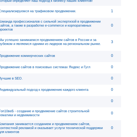
который определяет наш подход к бизнесу наших клиентов!
1
Специализируемся на трафиковом продвижении.
Команда профессионалов с сильной экспертизой в продвижении
0
сайтов, а также в разработке e-commerce и корпоративных
проектов
Мы успешно занимаемся продвижением сайтов в России и за
3
рубежом и являемся одними из лидеров на региональном рынке.
0
Продвижение коммерческих сайтов
0
Продвижение сайтов в поисковых системах Яндекс и Гугл
0
Лучшие в SEO.
0
Индивидуальный подход к продвижению каждого клиента
0
Топ10веБ - создание и продвижение сайтов строительной
0
тематики и недвижимости
Компания занимается созданием и продвижением сайтов,
0
контекстной рекламой и оказывает услуги технической поддержки
для клиентов