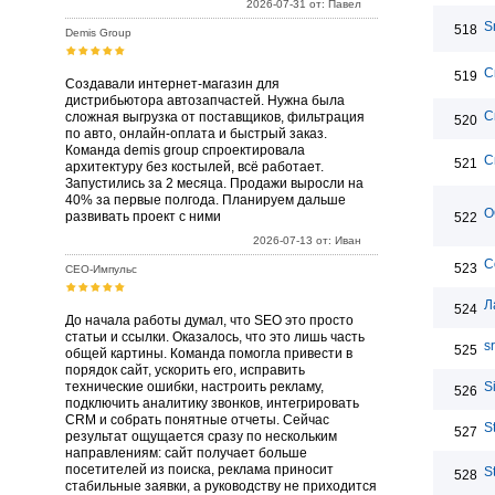
2026-07-31 от: Павел
S
518
Demis Group
С
519
Создавали интернет-магазин для
дистрибьютора автозапчастей. Нужна была
С
сложная выгрузка от поставщиков, фильтрация
520
по авто, онлайн-оплата и быстрый заказ.
Команда demis group спроектировала
С
521
архитектуру без костылей, всё работает.
Запустились за 2 месяца. Продажи выросли на
40% за первые полгода. Планируем дальше
О
развивать проект с ними
522
2026-07-13 от: Иван
С
523
СЕО-Импульс
Л
524
До начала работы думал, что SEO это просто
статьи и ссылки. Оказалось, что это лишь часть
sr
525
общей картины. Команда помогла привести в
порядок сайт, ускорить его, исправить
технические ошибки, настроить рекламу,
Si
526
подключить аналитику звонков, интегрировать
CRM и собрать понятные отчеты. Сейчас
S
527
результат ощущается сразу по нескольким
направлениям: сайт получает больше
посетителей из поиска, реклама приносит
S
528
стабильные заявки, а руководству не приходится