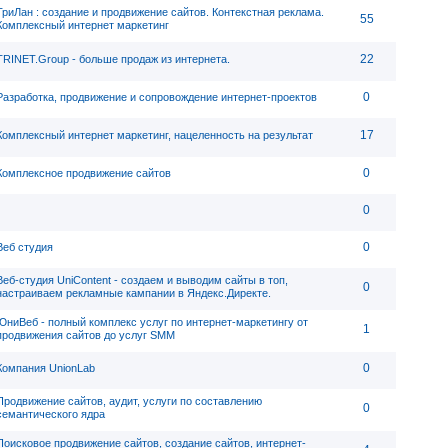
ТриЛан : создание и продвижение сайтов. Контекстная реклама.
55
Комплексный интернет маркетинг
22
TRINET.Group - больше продаж из интернета.
0
Разработка, продвижение и сопровождение интернет-проектов
17
Комплексный интернет маркетинг, нацеленность на результат
0
Комплексное продвижение сайтов
0
0
Веб студия
Веб-студия UniContent - cоздаем и выводим сайты в топ,
0
настраиваем рекламные кампании в Яндекс.Директе.
ЮниВеб - полный комплекс услуг по интернет-маркетингу от
1
продвижения сайтов до услуг SMM
0
Компания UnionLab
Продвижение сайтов, аудит, услуги по составлению
0
семантического ядра
Поисковое продвижение сайтов, создание сайтов, интернет-