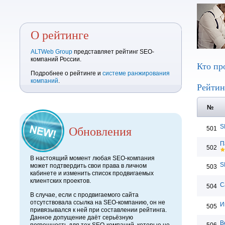
О рейтинге
ALTWeb Group
представляет рейтинг SEO-
компаний России.
Кто пр
Подробнее о рейтинге и
системе ранжирования
компаний
.
Рейтин
№
Обновления
S
501
П
502
В настоящий момент любая SEO-компания
S
может подтвердить свои права в личном
503
кабинете и изменить список продвигаемых
клиентских проектов.
С
504
В случае, если с продвигаемого сайта
отсутствовала ссылка на SEO-компанию, он не
И
505
привязывался к ней при составлении рейтинга.
Данное допущение даёт серьёзную
В