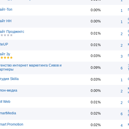
айт-Топ
0.00%
1
айт НН
0.00%
1
айт Проджектс
0.01%
2
iteUP
0.01%
2
айт Зу
0.03%
3
генство интернет маркетинга Сивов и
0.09%
6
артнеры
тудия Skilla
0.03%
1
лон-медиа
0.00%
2
M Web
0.01%
2
martMedia
0.02%
6
mart Promotion
0.02%
4