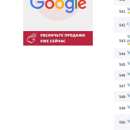
T
541
С
542
T
р
543
T
544
T
545
T
546
Т
547
T
548
Т
549
T
550