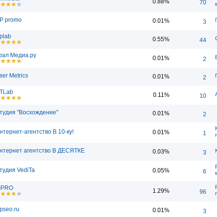
0.88%
70
P promo
0.01%
3
plab
0.55%
44
рал Медиа.ру
0.01%
2
ser Metrics
0.01%
2
TLab
0.11%
10
тудия "Восхождение"
0.01%
2
нтернет-агентство В 10-ку!
0.01%
1
нтернет агентство В ДЕСЯТКЕ
0.03%
3
тудия VediTa
0.05%
6
IPRO
1.29%
96
ipseo.ru
0.01%
3