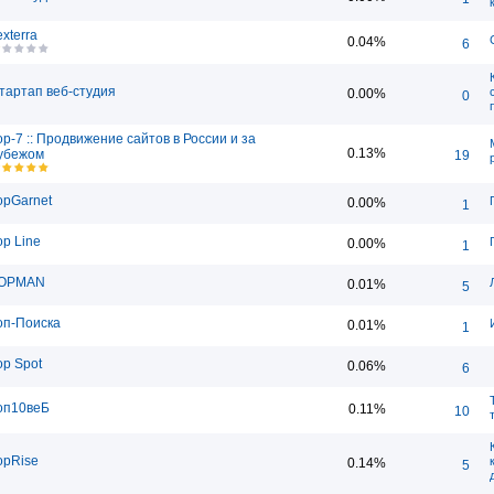
exterra
0.04%
6
тартап веб-студия
0.00%
0
op-7 :: Продвижение сайтов в России и за
0.13%
убежом
19
opGarnet
0.00%
1
op Line
0.00%
1
OPMAN
0.01%
5
оп-Поиска
0.01%
1
op Spot
0.06%
6
оп10веБ
0.11%
10
opRise
0.14%
5