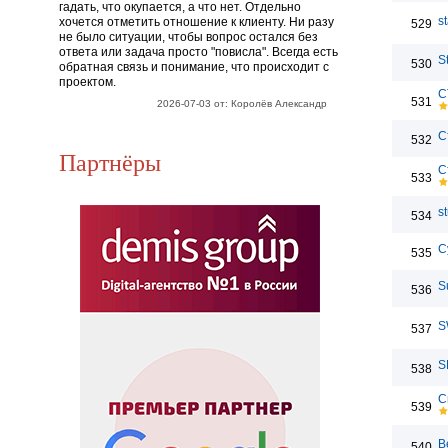
гадать, что окупается, а что нет. Отдельно
s
хочется отметить отношение к клиенту. Ни разу
529
не было ситуации, чтобы вопрос остался без
ответа или задача просто "повисла". Всегда есть
S
530
обратная связь и понимание, что происходит с
проектом.
С
531
2026-07-03 от: Королёв Александр
С
532
Партнёры
С
533
s
534
С
535
S
536
S
537
S
538
С
539
В
540