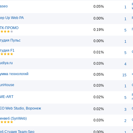
taseo
0.05%
1
tep Up Web РА
0.00%
1
ТК-ПРОМО
0.19%
5
тудия Пульс
0.00%
1
тудия F1
0.01%
5
tudiya.ru
0.03%
4
умма технологий
0.05%
15
unHouse
0.03%
1
WE-ART
0.02%
5
EO Web Studio, Воронеж
0.02%
3
инвеб (SynWeb)
0.03%
2
еб Студия Team-Seo
0.00%
1