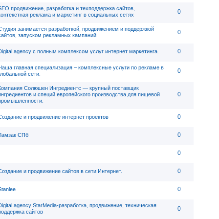
SEO продвижение, разработка и техподдержка сайтов,
0
контекстная реклама и маркетинг в социальных сетях
Студия занимается разработкой, продвижением и поддержкой
0
сайтов, запуском рекламных кампаний
0
Digital agency c полным комплексом услуг интернет маркетинга.
Наша главная специализация – комплексные услуги по рекламе в
0
глобальной сети.
Компания Солюшен Ингредиентс — крупный поставщик
0
ингредиентов и специй европейского производства для пищевой
промышленности.
0
Создание и продвижение интернет проектов
0
Ламзак СПб
0
0
Создание и продвижение сайтов в сети Интернет.
0
Stanlee
Digital agency StarMedia-разработка, продвижение, техническая
0
поддержка сайтов