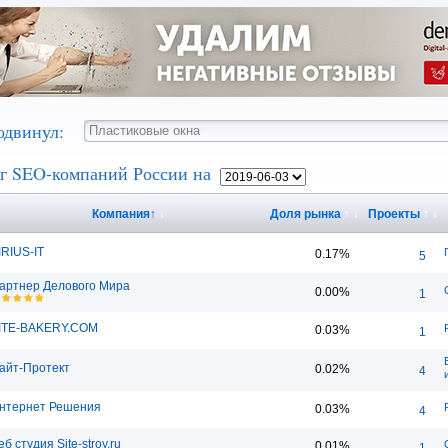
одвинул:
г SEO-компаний России на
Компания
↑
↓
Доля рынка
↑
↓
Проекты
↑
↓
IRIUS-IT
0.17%
5
артнер Делового Мира
0.00%
1
ITE-BAKERY.COM
0.03%
1
айт-Протект
0.02%
4
нтернет Решения
0.03%
4
еб студия Site-stroy.ru
0.01%
1