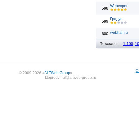
Webexpert
598
Градус
599
webhall.ru
600
Показано:
1-100
1
О
© 2009-2026 «
ALTWeb Group
»
ktoprodvinul@altweb-group.ru