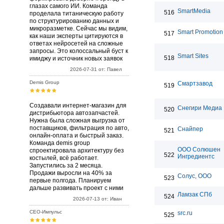
глазах самого ИИ. Команда
SmartMedia
516
проделала титаническую работу
по структурированию данных и
микроразметке. Сейчас мы видим,
Smart Promotion
517
как наши эксперты цитируются в
ответах нейросетей на сложные
запросы. Это колоссальный буст к
Smart Sites
518
имиджу и источник новых заявок
2026-07-31 от: Павел
Demis Group
Смартзавод
519
Создавали интернет-магазин для
Снегири Медиа
520
дистрибьютора автозапчастей.
Нужна была сложная выгрузка от
поставщиков, фильтрация по авто,
Снайпер
521
онлайн-оплата и быстрый заказ.
Команда demis group
ООО Солюшен
спроектировала архитектуру без
522
Ингредиентс
костылей, всё работает.
Запустились за 2 месяца.
Продажи выросли на 40% за
Солус, ООО
523
первые полгода. Планируем
дальше развивать проект с ними
Ламзак СПб
524
2026-07-13 от: Иван
СЕО-Импульс
src.ru
525