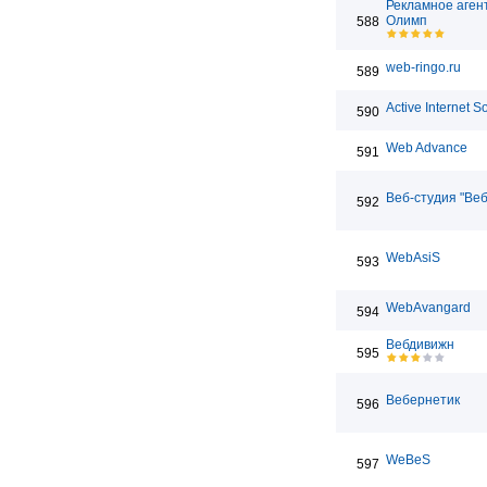
Рекламное аген
Олимп
588
web-ringo.ru
589
Active Internet S
590
Web Advance
591
Веб-студия "Ве
592
WebAsiS
593
WebAvangard
594
Вебдивижн
595
Вебернетик
596
WeBeS
597