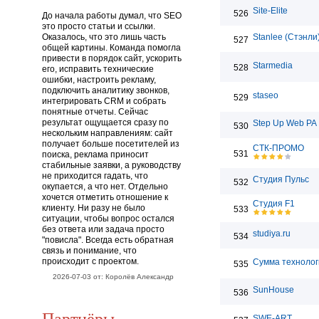
Site-Elite
526
До начала работы думал, что SEO
это просто статьи и ссылки.
Оказалось, что это лишь часть
Stanlee (Стэнли
527
общей картины. Команда помогла
привести в порядок сайт, ускорить
Starmedia
528
его, исправить технические
ошибки, настроить рекламу,
подключить аналитику звонков,
staseo
529
интегрировать CRM и собрать
понятные отчеты. Сейчас
результат ощущается сразу по
Step Up Web РА
530
нескольким направлениям: сайт
получает больше посетителей из
СТК-ПРОМО
531
поиска, реклама приносит
стабильные заявки, а руководству
не приходится гадать, что
Студия Пульс
532
окупается, а что нет. Отдельно
хочется отметить отношение к
Студия F1
клиенту. Ни разу не было
533
ситуации, чтобы вопрос остался
без ответа или задача просто
studiya.ru
534
"повисла". Всегда есть обратная
связь и понимание, что
происходит с проектом.
Сумма технолог
535
2026-07-03 от: Королёв Александр
SunHouse
536
Партнёры
SWE-ART