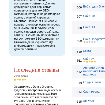
привязывался к ней при
составлении рейтинга. Данное
Веб студия Site-s
допущение даёт серьёзную
506
погрешность для тех SEO-
компаний, которые не размещают
Сайт-Топ
507
ссылку с главной страницы
клиентов. Однако, мы не можем
нарушать коммерческие интересы
Сайт НН
SEO-компаний. В случае, если
508
ссылка с продвигаемого сайта на
сайт SEO-компании присутствует,
мы считаем что SEO-компания ни
Сайт Проджект
509
в каком виде не скрывает эту
информацию и публикуем её в
данном рейтинге.
SiteUP
510
Сайт Зу
511
Последние отзывы
Агенство интер
маркетинга Сив
512
партнеры
Demis Group
Студия Skilla
513
Обратились в Demis Group за
аудитом и настройкой видимости в
Слон-медиа
514
генеративных поисковиках. Нам
объяснили, что классическое сео
тут работает иначе, нужно
SM Web
515
формировать доверие к бренду в