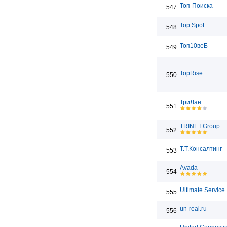
Топ-Поиска
547
Top Spot
548
Топ10веБ
549
TopRise
550
ТриЛан
551
TRINET.Group
552
Т.Т.Консалтинг
553
Avada
554
Ultimate Service
555
un-real.ru
556