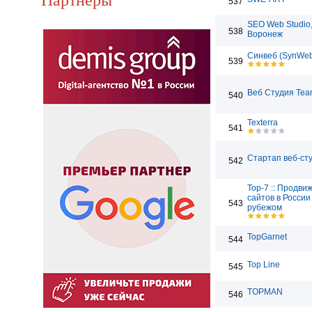
537
SEO Web Studio
538
Воронеж
Синвеб (SynWe
539
Веб Студия Tea
540
Texterra
541
Стартап веб-ст
542
Top-7 :: Продви
сайтов в России
543
рубежом
TopGarnet
544
Top Line
545
TOPMAN
546