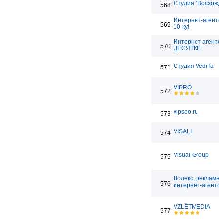
Студия "Восхож
568
Интернет-агент
569
10-ку!
Интернет агент
570
ДЕСЯТКЕ
Студия VediTa
571
VIPRO
572
vipseo.ru
573
VISALI
574
Visual-Group
575
Волекс, реклам
576
интернет-агент
VZLЁTMEDIA
577