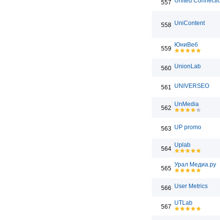
United Connecti
557
UniContent
558
ЮниВеб
559
UnionLab
560
UNIVERSEO
561
UnMedia
562
UP promo
563
Uplab
564
Урал Медиа.ру
565
User Metrics
566
UTLab
567