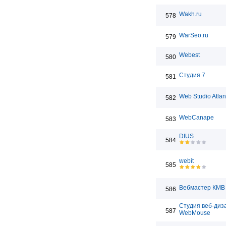
Wakh.ru
578
WarSeo.ru
579
Webest
580
Студия 7
581
Web Studio Atlan
582
WebCanape
583
DIUS
584
webit
585
Вебмастер КМВ
586
Студия веб-диз
587
WebMouse