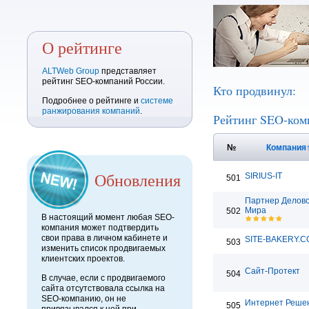
О рейтинге
ALTWeb Group
представляет
рейтинг SEO-компаний России.
Кто продвинул:
Подробнее о рейтинге и
системе
ранжирования компаний
.
Рейтинг SEO-ком
№
Компания
Обновления
SIRIUS-IT
501
Партнер Делово
Мира
502
В настоящий момент любая SEO-
компания может подтвердить
свои права в личном кабинете и
SITE-BAKERY.
503
изменить список продвигаемых
клиентских проектов.
Сайт-Протект
504
В случае, если с продвигаемого
сайта отсутствовала ссылка на
SEO-компанию, он не
Интернет Реше
505