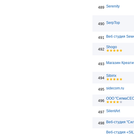
Serenity
489
SerpTop
490
Веб студия Sew
491
Shogo
492
Магазин Креати
493
Sibirix
494
sidecom.ru
495
ООО "СигмаСЕО
496
SilentArt
497
Веб-студия "Сил
498
Веб-студия «SI