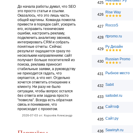
Реклама7.Ру
425
До начала работы думал, что SEO
это просто статьи и ссылки.
Rise Way
426
Оказалось, что это лишь часть
общей картины. Команда помогла
привести в порядок сайт, ускорить
RoccoS
427
его, исправить технические
ошибки, настроить рекламу,
rtpromo.ru
428
подключить аналитику звонков,
интегрировать CRM и собрать
понятные отчеты. Сейчас
Ру Дизайн
429
результат ощущается сразу по
нескольким направлениям: сайт
Russian Promo
получает больше посетителей из
430
поиска, реклама приносит
стабильные заявки, а руководству
Рыбное место
не приходится гадать, что
431
окупается, а что нет. Отдельно
хочется отметить отношение к
Sabit
432
клиенту. Ни разу не было
ситуации, чтобы вопрос остался
без ответа или задача просто
saitodel.ru
433
"повисла". Всегда есть обратная
связь и понимание, что
Сайтоф
434
происходит с проектом.
2026-07-03 от: Королёв Александр
Сайт.ру
435
Партнёры
Sawinyh.ru
436