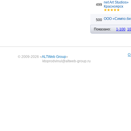
net Art Studios»
499
Красноярск
ООО «Симпо.би
500
Показано:
1-100
1
О
© 2009-2026 «
ALTWeb Group
»
ktoprodvinul@altweb-group.ru