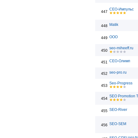
СЕО-Импульс
447
Matik
448
ООО
449
seo-miheeff.ru
450
СЕО-Олимп
451
seo-pro.ru
452
Seo-Progress
453
SEO Promotion 
454
SEO-River
455
SEO-SEM
456