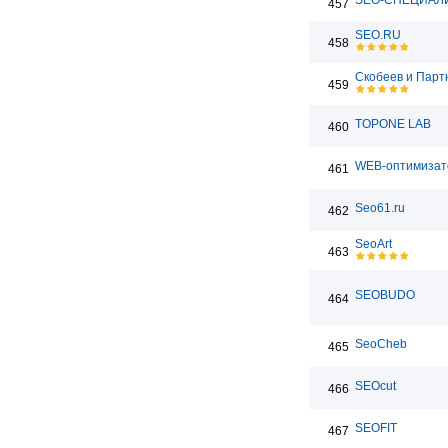
SEO-СПЕЦИАЛ
457
SEO.RU
458
Скобеев и Пар
459
TOPONE LAB
460
WEB-оптимизат
461
Seo61.ru
462
SeoArt
463
SEOBUDO
464
SeoCheb
465
SEOcut
466
SEOFIT
467