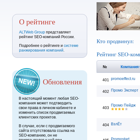
О рейтинге
ALTWeb Group
представляет
рейтинг SEO-компаний России.
Кто продвинул:
Подробнее о рейтинге и
системе
ранжирования компаний
.
Рейтинг SEO-ком
№
Компания
Обновления
promoeffect.ru
401
Промо Эксперт
402
В настоящий момент любая SEO-
компания может подтвердить
Промо Пейдж
свои права в личном кабинете и
403
изменить список продвигаемых
клиентских проектов.
ВзлЁт
404
В случае, если с продвигаемого
сайта отсутствовала ссылка на
SEO-компанию, он не
Promostart