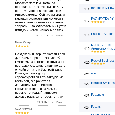
глазах самого ИИ. Команда
проделала титаническую работу
ranking.h1z1.pw
416
по структурированию данных и
микроразметке. Сейчас мы видим,
как наши эксперты цитируются в
РАСКРУТКА.РУ
417
ответах нейросетей на сложные
запросы. Это колоссальный буст к
имиджу и источник новых заявок
Рассвет-Медиа
418
2026-07-31 от: Павел
Demis Group
Маркетинговое
Агентство «Раз
419
Создавали интернет-магазин для
дистрибьютора автозапчастей.
Rocket Business
Нужна была сложная выгрузка от
420
поставщиков, фильтрация по авто,
онлайн-оплата и быстрый заказ.
Команда demis group
rcso.ru
421
спроектировала архитектуру без
костылей, всё работает.
Reactor Systems 
422
Запустились за 2 месяца.
Продажи выросли на 40% за
первые полгода. Планируем
Реаспект
423
дальше развивать проект с ними
2026-07-13 от: Иван
Рефакт
424
СЕО-Импульс