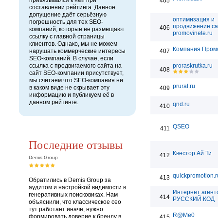
привязывался к ней при
405
составлении рейтинга. Данное
допущение даёт серьёзную
оптимизация и
погрешность для тех SEO-
продвижение са
406
компаний, которые не размещают
promovinete.ru
ссылку с главной страницы
клиентов. Однако, мы не можем
Компания Пром
нарушать коммерческие интересы
407
SEO-компаний. В случае, если
ссылка с продвигаемого сайта на
proraskrutka.ru
408
сайт SEO-компании присутствует,
мы считаем что SEO-компания ни
prural.ru
в каком виде не скрывает эту
409
информацию и публикуем её в
данном рейтинге.
qnd.ru
410
QSEO
411
Последние отзывы
Квестор Ай Ти
412
Demis Group
quickpromotion.r
413
Обратились в Demis Group за
аудитом и настройкой видимости в
Интернет агент
генеративных поисковиках. Нам
414
РУССКИЙ КОД
объяснили, что классическое сео
тут работает иначе, нужно
R@Me0
формировать доверие к бренду в
415