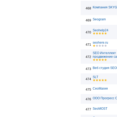
Компания SKY
468
Seogram
469
Seohelp24
470
seohere.ru
471
SEO Интеллект 
продвижение са
472
Веб студия SEO
473
SLT
474
СеоМагия
475
ООО Прогресс 
476
SeoMOST
477