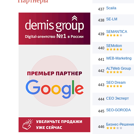
Scaila
437
SE-LM
438
SEMANTICA
439
SEMotion
440
WEB-Marketing
441
ALTWeb Group
442
SEO Dream
443
СЕО Эксперт
444
SEO-GORODA
445
Бизнес-Решени
446