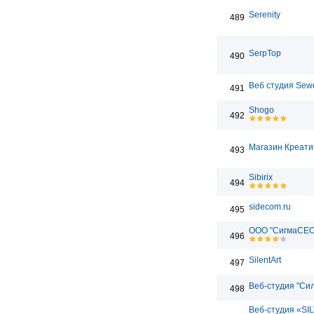
Serenity
489
SerpTop
490
Веб студия Sew
491
Shogo
492
Магазин Креати
493
Sibirix
494
sidecom.ru
495
ООО "СигмаСЕО
496
SilentArt
497
Веб-студия "Сил
498
Веб-студия «SI