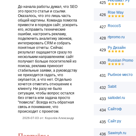
Реклама7.Ру
425
До начала работы думал, что SEO
это просто статьи и ссылки.
Rise Way
426
Оказалось, что это лишь часть
общей картины. Команда помогла
привести в порядок сайт, ускорить
RoccoS
427
его, исправить технические
ошибки, настроить рекламу,
rtpromo.ru
428
подключить аналитику звонков,
интегрировать CRM и собрать
понятные отчеты. Сейчас
Ру Дизайн
429
результат ощущается сразу по
нескольким направлениям: сайт
Russian Promo
получает больше посетителей из
430
поиска, реклама приносит
стабильные заявки, а руководству
Рыбное место
не приходится гадать, что
431
окупается, а что нет. Отдельно
хочется отметить отношение к
Sabit
432
клиенту. Ни разу не было
ситуации, чтобы вопрос остался
без ответа или задача просто
saitodel.ru
433
"повисла". Всегда есть обратная
связь и понимание, что
Сайтоф
434
происходит с проектом.
2026-07-03 от: Королёв Александр
Сайт.ру
435
Партнёры
Sawinyh.ru
436