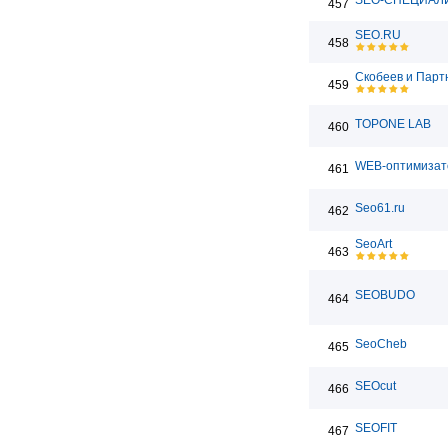
SEO-СПЕЦИАЛ
457
SEO.RU
458
Скобеев и Пар
459
TOPONE LAB
460
WEB-оптимизат
461
Seo61.ru
462
SeoArt
463
SEOBUDO
464
SeoCheb
465
SEOcut
466
SEOFIT
467