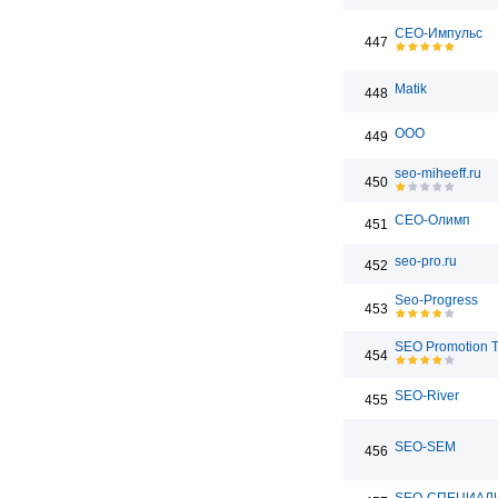
СЕО-Импульс
447
Matik
448
ООО
449
seo-miheeff.ru
450
СЕО-Олимп
451
seo-pro.ru
452
Seo-Progress
453
SEO Promotion 
454
SEO-River
455
SEO-SEM
456