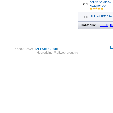
net Art Studios»
499
Красноярск
ООО «Симпо.би
500
Показано:
1-100
1
О
© 2009-2026 «
ALTWeb Group
»
ktoprodvinul@altweb-group.ru