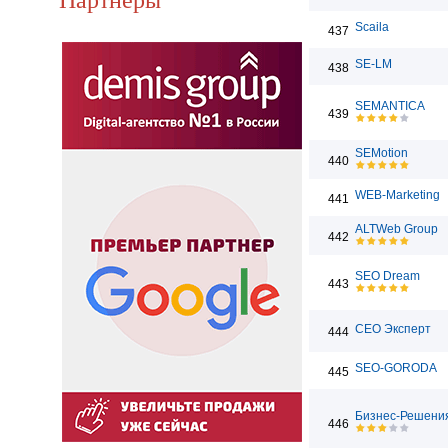
Scaila
437
SE-LM
438
SEMANTICA
439
SEMotion
440
WEB-Marketing
441
ALTWeb Group
442
SEO Dream
443
СЕО Эксперт
444
SEO-GORODA
445
Бизнес-Решени
446