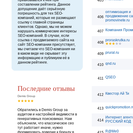
привязывался к ней при
405
составлении рейтинга. Данное
допущение даёт серьёзную
оптимизация и
погрешность для тех SEO-
продвижение са
406
компаний, которые не размещают
promovinete.ru
ссылку с главной страницы
клиентов. Однако, мы не можем
Компания Пром
нарушать коммерческие интересы
407
SEO-компаний. В случае, если
ссылка с продвигаемого сайта на
proraskrutka.ru
408
сайт SEO-компании присутствует,
мы считаем что SEO-компания ни
prural.ru
в каком виде не скрывает эту
409
информацию и публикуем её в
данном рейтинге.
qnd.ru
410
QSEO
411
Последние отзывы
Квестор Ай Ти
412
Demis Group
quickpromotion.r
413
Обратились в Demis Group за
аудитом и настройкой видимости в
Интернет агент
генеративных поисковиках. Нам
414
РУССКИЙ КОД
объяснили, что классическое сео
тут работает иначе, нужно
R@Me0
формировать доверие к бренду в
415