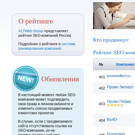
О рейтинге
ALTWeb Group
представляет
рейтинг SEO-компаний России.
Кто продвинул:
Подробнее о рейтинге и
системе
ранжирования компаний
.
Рейтинг SEO-ком
№
Компания
Обновления
promoeffect.ru
401
Промо Эксперт
402
В настоящий момент любая SEO-
компания может подтвердить
Промо Пейдж
свои права в личном кабинете и
403
изменить список продвигаемых
клиентских проектов.
ВзлЁт
404
В случае, если с продвигаемого
сайта отсутствовала ссылка на
SEO-компанию, он не
Promostart