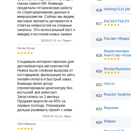
глазах самого ИИ. Команда
проделала титаническую работу
ranking.h1z1.pw
416
по структурированию данных и
микроразметке. Сейчас мы видим,
как наши эксперты цитируются в
РАСКРУТКА.РУ
417
ответах нейросетей на сложные
запросы. Это колоссальный буст к
имиджу и источник новых заявок
Рассвет-Медиа
418
2026-07-31 от: Павел
Demis Group
Маркетинговое
Агентство «Раз
419
Создавали интернет-магазин для
дистрибьютора автозапчастей.
Rocket Business
Нужна была сложная выгрузка от
420
поставщиков, фильтрация по авто,
онлайн-оплата и быстрый заказ.
Команда demis group
rcso.ru
421
спроектировала архитектуру без
костылей, всё работает.
Reactor Systems 
422
Запустились за 2 месяца.
Продажи выросли на 40% за
первые полгода. Планируем
Реаспект
423
дальше развивать проект с ними
2026-07-13 от: Иван
Рефакт
424
СЕО-Импульс