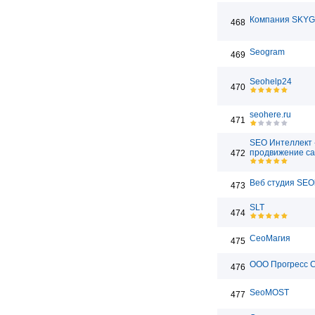
Компания SKY
468
Seogram
469
Seohelp24
470
seohere.ru
471
SEO Интеллект 
продвижение са
472
Веб студия SEO
473
SLT
474
СеоМагия
475
ООО Прогресс 
476
SeoMOST
477