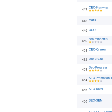
СЕО-Импульс
447
Matik
448
ООО
449
seo-miheeff.ru
450
СЕО-Олимп
451
seo-pro.ru
452
Seo-Progress
453
SEO Promotion 
454
SEO-River
455
SEO-SEM
456