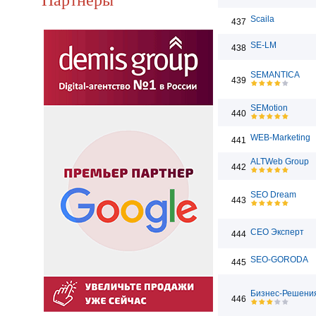
Scaila
437
SE-LM
438
SEMANTICA
439
SEMotion
440
WEB-Marketing
441
ALTWeb Group
442
SEO Dream
443
СЕО Эксперт
444
SEO-GORODA
445
Бизнес-Решени
446