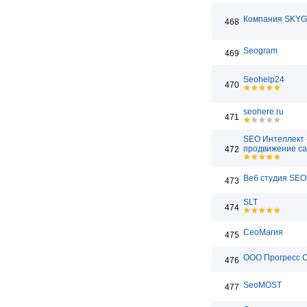
Компания SKY
468
Seogram
469
Seohelp24
470
seohere.ru
471
SEO Интеллект 
продвижение са
472
Веб студия SEO
473
SLT
474
СеоМагия
475
ООО Прогресс 
476
SeoMOST
477