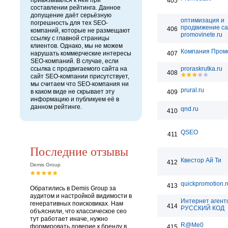
привязывался к ней при
405
составлении рейтинга. Данное
допущение даёт серьёзную
оптимизация и
погрешность для тех SEO-
продвижение са
406
компаний, которые не размещают
promovinete.ru
ссылку с главной страницы
клиентов. Однако, мы не можем
Компания Пром
нарушать коммерческие интересы
407
SEO-компаний. В случае, если
ссылка с продвигаемого сайта на
proraskrutka.ru
408
сайт SEO-компании присутствует,
мы считаем что SEO-компания ни
prural.ru
в каком виде не скрывает эту
409
информацию и публикуем её в
данном рейтинге.
qnd.ru
410
QSEO
411
Последние отзывы
Квестор Ай Ти
412
Demis Group
quickpromotion.r
413
Обратились в Demis Group за
аудитом и настройкой видимости в
Интернет агент
генеративных поисковиках. Нам
414
РУССКИЙ КОД
объяснили, что классическое сео
тут работает иначе, нужно
R@Me0
формировать доверие к бренду в
415