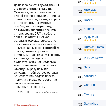
Реклама7.Ру
425
До начала работы думал, что SEO
это просто статьи и ссылки.
Rise Way
426
Оказалось, что это лишь часть
общей картины. Команда помогла
привести в порядок сайт, ускорить
RoccoS
427
его, исправить технические
ошибки, настроить рекламу,
rtpromo.ru
428
подключить аналитику звонков,
интегрировать CRM и собрать
понятные отчеты. Сейчас
Ру Дизайн
429
результат ощущается сразу по
нескольким направлениям: сайт
Russian Promo
получает больше посетителей из
430
поиска, реклама приносит
стабильные заявки, а руководству
Рыбное место
не приходится гадать, что
431
окупается, а что нет. Отдельно
хочется отметить отношение к
Sabit
432
клиенту. Ни разу не было
ситуации, чтобы вопрос остался
без ответа или задача просто
saitodel.ru
433
"повисла". Всегда есть обратная
связь и понимание, что
Сайтоф
434
происходит с проектом.
2026-07-03 от: Королёв Александр
Сайт.ру
435
Партнёры
Sawinyh.ru
436