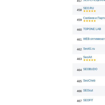
SEO-СПЕЦИАЛ
457
SEO.RU
458
Скобеев и Пар
459
TOPONE LAB
460
WEB-оптимизат
461
Seo61.ru
462
SeoArt
463
SEOBUDO
464
SeoCheb
465
SEOcut
466
SEOFIT
467