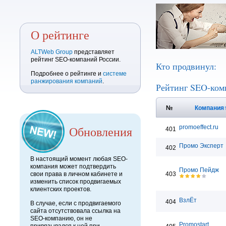
О рейтинге
ALTWeb Group
представляет
рейтинг SEO-компаний России.
Кто продвинул:
Подробнее о рейтинге и
системе
ранжирования компаний
.
Рейтинг SEO-ком
№
Компания
Обновления
promoeffect.ru
401
Промо Эксперт
402
В настоящий момент любая SEO-
компания может подтвердить
Промо Пейдж
свои права в личном кабинете и
403
изменить список продвигаемых
клиентских проектов.
ВзлЁт
404
В случае, если с продвигаемого
сайта отсутствовала ссылка на
SEO-компанию, он не
Promostart