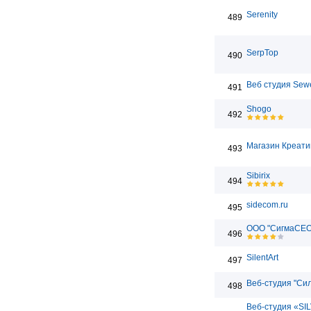
Serenity
489
SerpTop
490
Веб студия Sew
491
Shogo
492
Магазин Креати
493
Sibirix
494
sidecom.ru
495
ООО "СигмаСЕО
496
SilentArt
497
Веб-студия "Сил
498
Веб-студия «SI