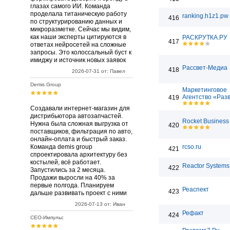
глазах самого ИИ. Команда
проделала титаническую работу
ranking.h1z1.pw
416
по структурированию данных и
микроразметке. Сейчас мы видим,
как наши эксперты цитируются в
РАСКРУТКА.РУ
417
ответах нейросетей на сложные
запросы. Это колоссальный буст к
имиджу и источник новых заявок
Рассвет-Медиа
418
2026-07-31 от: Павел
Demis Group
Маркетинговое
Агентство «Раз
419
Создавали интернет-магазин для
дистрибьютора автозапчастей.
Rocket Business
Нужна была сложная выгрузка от
420
поставщиков, фильтрация по авто,
онлайн-оплата и быстрый заказ.
Команда demis group
rcso.ru
421
спроектировала архитектуру без
костылей, всё работает.
Reactor Systems 
422
Запустились за 2 месяца.
Продажи выросли на 40% за
первые полгода. Планируем
Реаспект
423
дальше развивать проект с ними
2026-07-13 от: Иван
Рефакт
424
СЕО-Импульс