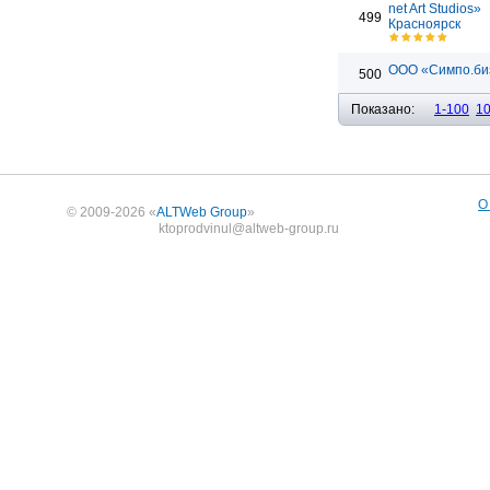
net Art Studios»
499
Красноярск
ООО «Симпо.би
500
Показано:
1-100
1
О
© 2009-2026 «
ALTWeb Group
»
ktoprodvinul@altweb-group.ru