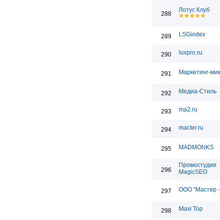
Лотус Клуб
288
LSGindex
289
luxpro.ru
290
Маркетинг-мик
291
Медиа-Стиль
292
ma2.ru
293
macter.ru
294
MADMONKS
295
Промостудия
296
MagicSEO
ООО "Мастер -
297
Maxi Top
298