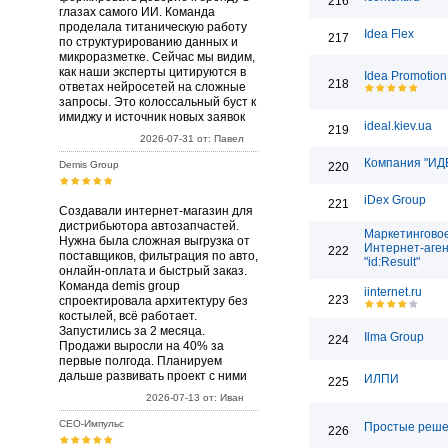
216
глазах самого ИИ. Команда
проделала титаническую работу
Idea Flex
217
по структурированию данных и
микроразметке. Сейчас мы видим,
как наши эксперты цитируются в
Idea Promotion
218
ответах нейросетей на сложные
запросы. Это колоссальный буст к
имиджу и источник новых заявок
ideal.kiev.ua
219
2026-07-31 от: Павел
Компания "ИД
Demis Group
220
iDex Group
221
Создавали интернет-магазин для
дистрибьютора автозапчастей.
Маркетингово
Нужна была сложная выгрузка от
Интернет-аген
222
поставщиков, фильтрация по авто,
"id:Result"
онлайн-оплата и быстрый заказ.
Команда demis group
iinternet.ru
223
спроектировала архитектуру без
костылей, всё работает.
Запустились за 2 месяца.
Ilma Group
224
Продажи выросли на 40% за
первые полгода. Планируем
дальше развивать проект с ними
ИЛПИ
225
2026-07-13 от: Иван
СЕО-Импульс
Простые реш
226