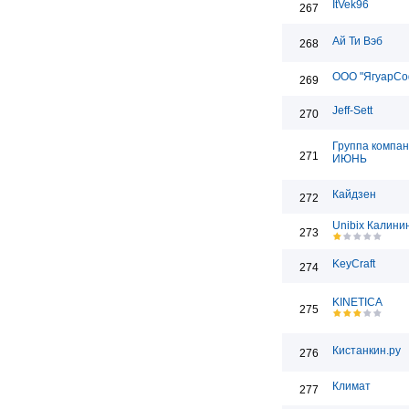
ItVek96
267
Ай Ти Вэб
268
ООО "ЯгуарСо
269
Jeff-Sett
270
Группа компа
271
ИЮНЬ
Кайдзен
272
Unibix Калини
273
KeyCraft
274
KINETICA
275
Кистанкин.ру
276
Климат
277