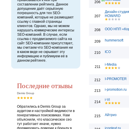
привязывался к ней при
94
206
составлении рейтинга. Данное
допущение даёт серьёзную
Дизайн-студи
погрешность для тех SEO-
HOWARD
207
компаний, которые не размещают
ссылку с главной страницы
клиентов. Однако, мы не можем
ООО НПП «Ко
208
нарушать коммерческие интересы
SEO-компаний. В случае, если
ссылка с продвигаемого сайта на
hummersoft
209
сайт SEO-компании присутствует,
мы считаем что SEO-компания ни
в каком виде не скрывает эту
ICO
210
информацию и публикуем её в
данном рейтинге.
i-Media
211
I-PROMOTER
212
Последние отзывы
i-promotion.ru
213
Demis Group
i-Vi
214
Обратились в Demis Group за
аудитом и настройкой видимости в
Айтриз
генеративных поисковиках. Нам
215
объяснили, что классическое сео
тут работает иначе, нужно
формировать доверие к бренду в
icontext.ru