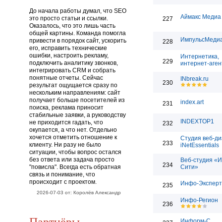
До начала работы думал, что SEO
Аймакс Медиа
это просто статьи и ссылки.
227
Оказалось, что это лишь часть
общей картины. Команда помогла
ИмпульсМеди
привести в порядок сайт, ускорить
228
его, исправить технические
ошибки, настроить рекламу,
Интернетика,
229
подключить аналитику звонков,
интернет-аген
интегрировать CRM и собрать
понятные отчеты. Сейчас
INbreak.ru
230
результат ощущается сразу по
нескольким направлениям: сайт
получает больше посетителей из
index.art
231
поиска, реклама приносит
стабильные заявки, а руководству
INDEXTOP1
не приходится гадать, что
232
окупается, а что нет. Отдельно
хочется отметить отношение к
Студия веб-д
233
клиенту. Ни разу не было
iNetEssentials
ситуации, чтобы вопрос остался
без ответа или задача просто
Веб-студия «
234
"повисла". Всегда есть обратная
Сити»
связь и понимание, что
происходит с проектом.
Инфо-Эксперт
235
2026-07-03 от: Королёв Александр
Инфо-Регион
236
Партнёры
Информ-С