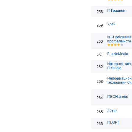
IT-Градиент
258
Улей
259
ИТ-Помощник -
программиста
260
PuzzleMedia
261
Интернет-аген
262
IT-Studio
Информацион
263
технологии би
ITECH.group
264
Айтис
265
ITLOFT
266