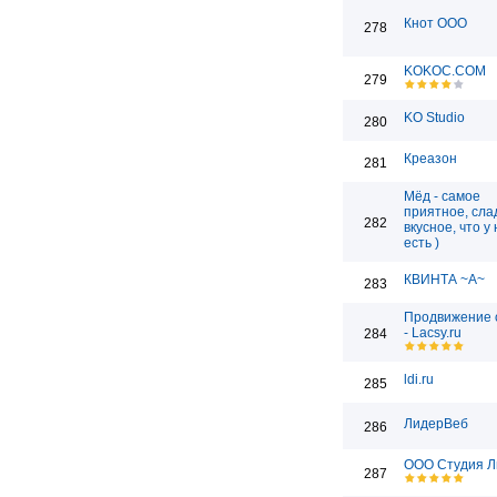
Кнот ООО
278
KOKOC.COM
279
KO Studio
280
Креазон
281
Мёд - самое
приятное, сла
282
вкусное, что у
есть )
КВИНТА ~А~
283
Продвижение 
- Lacsy.ru
284
ldi.ru
285
ЛидерВеб
286
ООО Студия Л
287