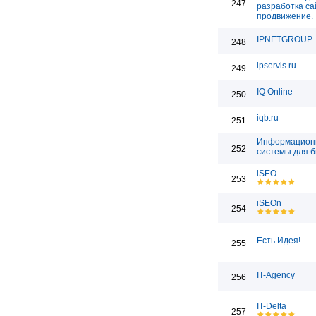
247
разработка са
продвижение.
IPNETGROUP
248
ipservis.ru
249
IQ Online
250
iqb.ru
251
Информацион
252
системы для 
iSEO
253
iSEOn
254
Есть Идея!
255
IT-Agency
256
IT-Delta
257