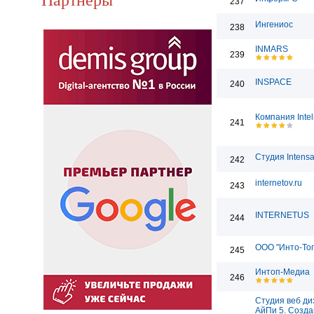
237
Ингениос
238
INMARS
239
INSPACE
240
Компания Intel
241
Студия Intens
242
internetov.ru
243
INTERNETUS
244
ООО "Инто-То
245
Интоп-Медиа
246
Студия веб ди
АйПи 5. Созда