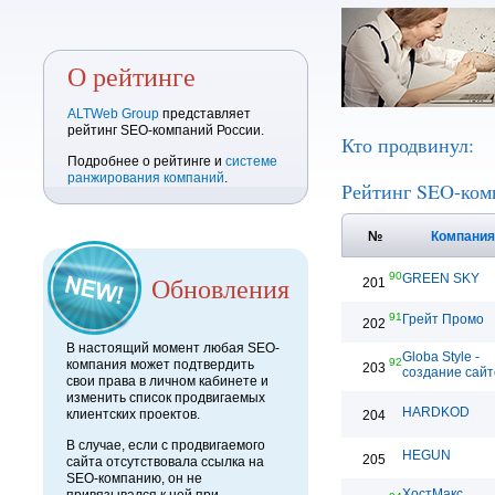
О рейтинге
ALTWeb Group
представляет
рейтинг SEO-компаний России.
Кто продвинул:
Подробнее о рейтинге и
системе
ранжирования компаний
.
Рейтинг SEO-ком
№
Компани
90
Обновления
GREEN SKY
201
91
Грейт Промо
202
В настоящий момент любая SEO-
Globa Style -
92
компания может подтвердить
203
создание сайт
свои права в личном кабинете и
изменить список продвигаемых
HARDKOD
клиентских проектов.
204
В случае, если с продвигаемого
HEGUN
205
сайта отсутствовала ссылка на
SEO-компанию, он не
ХостМакс