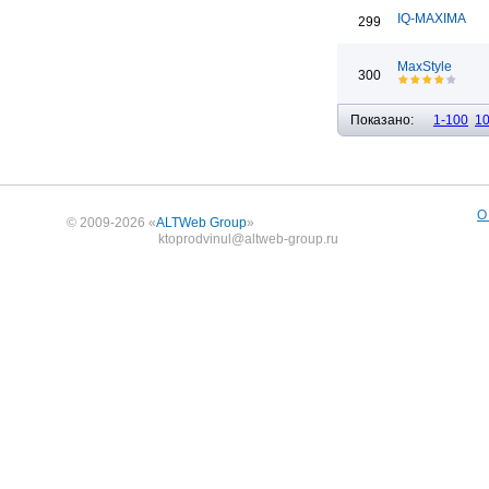
IQ-MAXIMA
299
MaxStyle
300
Показано:
1-100
1
О
© 2009-2026 «
ALTWeb Group
»
ktoprodvinul@altweb-group.ru