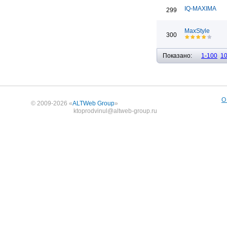
IQ-MAXIMA
299
MaxStyle
300
Показано:
1-100
1
О
© 2009-2026 «
ALTWeb Group
»
ktoprodvinul@altweb-group.ru