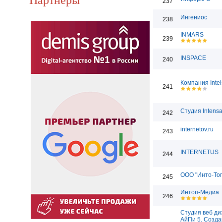
237
Ингениос
238
INMARS
239
INSPACE
240
Компания Intel
241
Студия Intens
242
internetov.ru
243
INTERNETUS
244
ООО "Инто-То
245
Интоп-Медиа
246
Студия веб ди
АйПи 5. Созда