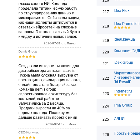
216
глазах самого ИИ. Команда
проделала титаническую работу
Idea Flex
217
по структурированию данных и
микроразметке. Сейчас мы видим,
как наши эксперты цитируются в
Idea Promotion
218
ответах нейросетей на сложные
запросы. Это колоссальный буст к
имиджу и источник новых заявок
ideal.kiev.ua
219
2026-07-31 от: Павел
Компания "ИД
Demis Group
220
iDex Group
221
Создавали интернет-магазин для
дистрибьютора автозапчастей.
Маркетингово
Нужна была сложная выгрузка от
Интернет-аген
222
поставщиков, фильтрация по авто,
"id:Result"
онлайн-оплата и быстрый заказ.
Команда demis group
iinternet.ru
223
спроектировала архитектуру без
костылей, всё работает.
Запустились за 2 месяца.
Ilma Group
224
Продажи выросли на 40% за
первые полгода. Планируем
дальше развивать проект с ними
ИЛПИ
225
2026-07-13 от: Иван
СЕО-Импульс
Простые реш
226