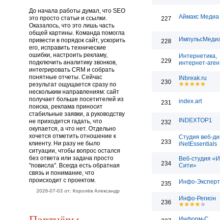
До начала работы думал, что SEO
Аймакс Медиа
это просто статьи и ссылки.
227
Оказалось, что это лишь часть
общей картины. Команда помогла
ИмпульсМеди
привести в порядок сайт, ускорить
228
его, исправить технические
ошибки, настроить рекламу,
Интернетика,
229
подключить аналитику звонков,
интернет-аген
интегрировать CRM и собрать
понятные отчеты. Сейчас
INbreak.ru
230
результат ощущается сразу по
нескольким направлениям: сайт
получает больше посетителей из
index.art
231
поиска, реклама приносит
стабильные заявки, а руководству
INDEXTOP1
не приходится гадать, что
232
окупается, а что нет. Отдельно
хочется отметить отношение к
Студия веб-д
233
клиенту. Ни разу не было
iNetEssentials
ситуации, чтобы вопрос остался
без ответа или задача просто
Веб-студия «
234
"повисла". Всегда есть обратная
Сити»
связь и понимание, что
происходит с проектом.
Инфо-Эксперт
235
2026-07-03 от: Королёв Александр
Инфо-Регион
236
Партнёры
Информ-С