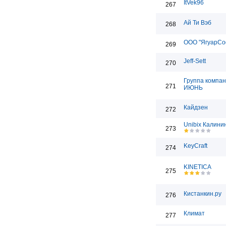
ItVek96
267
Ай Ти Вэб
268
ООО "ЯгуарСо
269
Jeff-Sett
270
Группа компа
271
ИЮНЬ
Кайдзен
272
Unibix Калини
273
KeyCraft
274
KINETICA
275
Кистанкин.ру
276
Климат
277