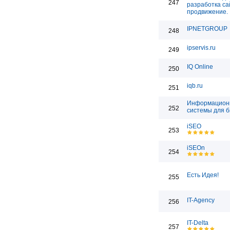
247
разработка са
продвижение.
IPNETGROUP
248
ipservis.ru
249
IQ Online
250
iqb.ru
251
Информацион
252
системы для 
iSEO
253
iSEOn
254
Есть Идея!
255
IT-Agency
256
IT-Delta
257