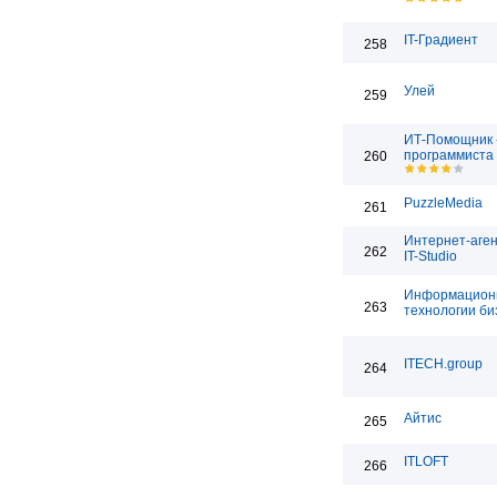
IT-Градиент
258
Улей
259
ИТ-Помощник -
программиста
260
PuzzleMedia
261
Интернет-аген
262
IT-Studio
Информацион
263
технологии би
ITECH.group
264
Айтис
265
ITLOFT
266