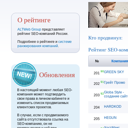
О рейтинге
ALTWeb Group
представляет
рейтинг SEO-компаний России.
Кто продвинул:
Подробнее о рейтинге и
системе
ранжирования компаний
.
Рейтинг SEO-ком
№
Компани
90
Обновления
GREEN SKY
201
91
Грейт Промо
202
В настоящий момент любая SEO-
Globa Style -
92
компания может подтвердить
203
создание сайт
свои права в личном кабинете и
изменить список продвигаемых
HARDKOD
клиентских проектов.
204
В случае, если с продвигаемого
HEGUN
205
сайта отсутствовала ссылка на
SEO-компанию, он не
ХостМакс