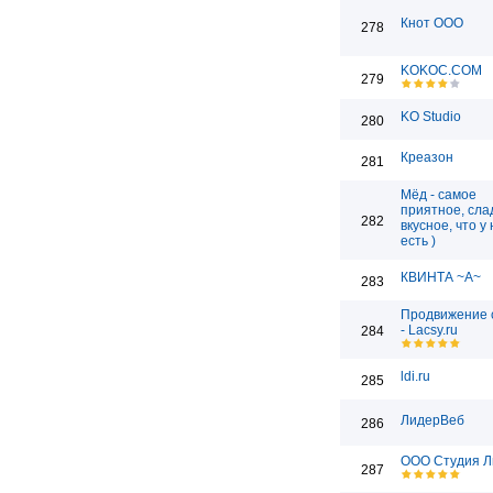
Кнот ООО
278
KOKOC.COM
279
KO Studio
280
Креазон
281
Мёд - самое
приятное, сла
282
вкусное, что у
есть )
КВИНТА ~А~
283
Продвижение 
- Lacsy.ru
284
ldi.ru
285
ЛидерВеб
286
ООО Студия Л
287