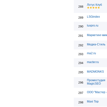
Лотус Клуб
288
LSGindex
289
luxpro.ru
290
Маркетинг-мик
291
Медиа-Стиль
292
ma2.ru
293
macter.ru
294
MADMONKS
295
Промостудия
296
MagicSEO
ООО "Мастер -
297
Maxi Top
298