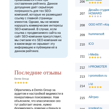
привязывался к ней при
94
206
составлении рейтинга. Данное
допущение даёт серьёзную
Дизайн-студи
погрешность для тех SEO-
HOWARD
207
компаний, которые не размещают
ссылку с главной страницы
клиентов. Однако, мы не можем
ООО НПП «Ко
208
нарушать коммерческие интересы
SEO-компаний. В случае, если
ссылка с продвигаемого сайта на
hummersoft
209
сайт SEO-компании присутствует,
мы считаем что SEO-компания ни
в каком виде не скрывает эту
ICO
210
информацию и публикуем её в
данном рейтинге.
i-Media
211
I-PROMOTER
212
Последние отзывы
i-promotion.ru
213
Demis Group
i-Vi
214
Обратились в Demis Group за
аудитом и настройкой видимости в
Айтриз
генеративных поисковиках. Нам
215
объяснили, что классическое сео
тут работает иначе, нужно
формировать доверие к бренду в
icontext.ru