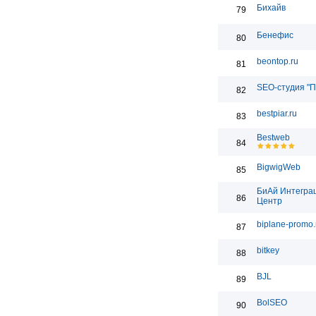
Бихайв
79
Бенефис
80
beontop.ru
81
SEO-студия "П
82
bestpiar.ru
83
Bestweb
84
BigwigWeb
85
БиАй Интегра
86
Центр
biplane-promo.
87
bitkey
88
BJL
89
BolSEO
90