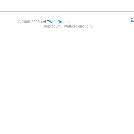
О
© 2009-2026 «
ALTWeb Group
»
ktoprodvinul@altweb-group.ru