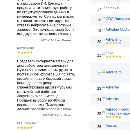
глазах самого ИИ. Команда
проделала титаническую работу
16
adlook.ru
17
по структурированию данных и
микроразметке. Сейчас мы видим,
16
ООО Эдмарке
18
как наши эксперты цитируются в
ответах нейросетей на сложные
18
запросы. Это колоссальный буст к
AdValue Media
19
имиджу и источник новых заявок
Advans.ru
19
2026-07-31 от: Павел
20
Demis Group
adve
20
21
Создавали интернет-магазин для
дистрибьютора автозапчастей.
Нужна была сложная выгрузка от
20
Adventum
22
поставщиков, фильтрация по авто,
онлайн-оплата и быстрый заказ.
Команда demis group
20
спроектировала архитектуру без
Adverbo
23
костылей, всё работает.
Запустились за 2 месяца.
20
Adverbs
24
Продажи выросли на 40% за
первые полгода. Планируем
дальше развивать проект с ними
Адвебс - комп
21
интернет-марк
25
2026-07-13 от: Иван
СЕО-Импульс
Агелар
26