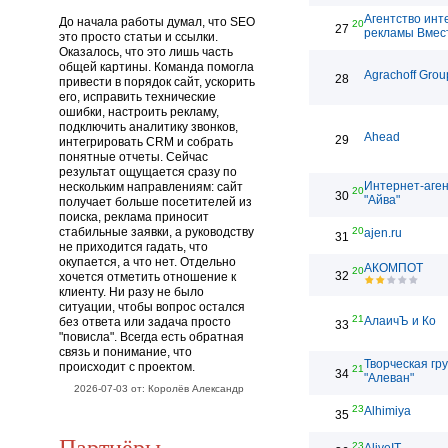
Агентство инт
До начала работы думал, что SEO
20
27
рекламы Вмес
это просто статьи и ссылки.
Оказалось, что это лишь часть
общей картины. Команда помогла
Agrachoff Grou
28
привести в порядок сайт, ускорить
его, исправить технические
ошибки, настроить рекламу,
подключить аналитику звонков,
Ahead
29
интегрировать CRM и собрать
понятные отчеты. Сейчас
результат ощущается сразу по
Интернет-аген
нескольким направлениям: сайт
20
30
"Айва"
получает больше посетителей из
поиска, реклама приносит
стабильные заявки, а руководству
20
ajen.ru
31
не приходится гадать, что
окупается, а что нет. Отдельно
АКОМПОТ
20
32
хочется отметить отношение к
клиенту. Ни разу не было
ситуации, чтобы вопрос остался
21
АлаичЪ и Ко
без ответа или задача просто
33
"повисла". Всегда есть обратная
связь и понимание, что
Творческая гр
происходит с проектом.
21
34
"Алеван"
2026-07-03 от: Королёв Александр
23
Alhimiya
35
Партнёры
23