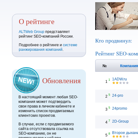
О рейтинге
ALTWeb Group
представляет
рейтинг SEO-компаний России.
Кто продвинул:
Подробнее о рейтинге и
системе
ранжирования компаний
.
Рейтинг SEO-ком
№
Компани
Обновления
1ADW.ru
1
1
5
24-pro
2
В настоящий момент любая SEO-
компания может подтвердить
свои права в личном кабинете и
5
24promo
3
изменить список продвигаемых
клиентских проектов.
7
2D-Group
4
В случае, если с продвигаемого
сайта отсутствовала ссылка на
Второе дыхан
SEO-компанию, он не
8
5