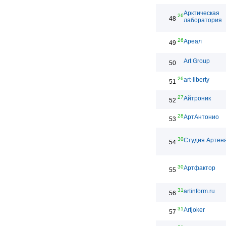
Арктическая
26
48
лаборатория
26
Ареал
49
Art Group
50
26
art-liberty
51
27
Айтроник
52
28
АртАнтонио
53
30
Студия Артен
54
30
Артфактор
55
31
artinform.ru
56
31
Artjoker
57