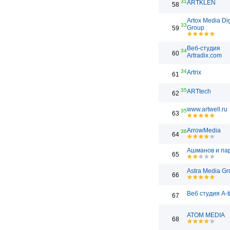
31
ARTKLEN
58
Artox Media Dig
33
Group
59
Веб-студия
34
60
Artradix.com
34
Artrix
61
35
ARTtech
62
www.artwell.ru
35
63
ArrowMedia
36
64
Ашманов и па
65
Astra Media Gr
66
Веб студия A-t
67
ATOM MEDIA
68