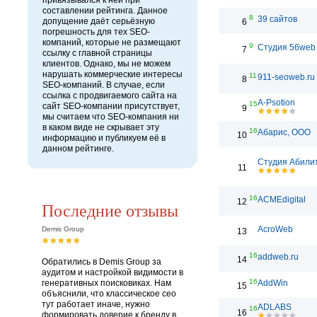
привязывался к ней при
составлении рейтинга. Данное
8
39 сайтов
допущение даёт серьёзную
6
погрешность для тех SEO-
компаний, которые не размещают
9
Студия 56web
7
ссылку с главной страницы
клиентов. Однако, мы не можем
нарушать коммерческие интересы
11
911-seoweb.ru
8
SEO-компаний. В случае, если
ссылка с продвигаемого сайта на
A-Psotion
15
сайт SEO-компании присутствует,
9
мы считаем что SEO-компания ни
в каком виде не скрывает эту
16
Абарис, ООО
10
информацию и публикуем её в
данном рейтинге.
Студия Абили
11
16
ACMEdigital
12
Последние отзывы
AcroWeb
Demis Group
13
16
addweb.ru
14
Обратились в Demis Group за
аудитом и настройкой видимости в
16
генеративных поисковиках. Нам
AddWin
15
объяснили, что классическое сео
тут работает иначе, нужно
ADLABS
16
16
формировать доверие к бренду в