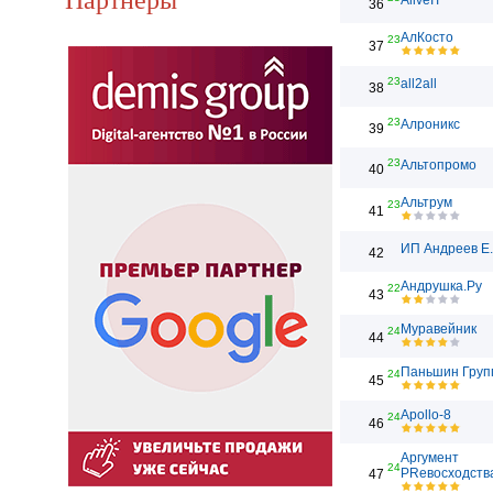
AliveIT
36
АлКосто
23
37
23
all2all
38
23
Алроникс
39
23
Альтопромо
40
Альтрум
23
41
ИП Андреев Е
42
Андрушка.Ру
22
43
Муравейник
24
44
Паньшин Груп
24
45
Apollo-8
24
46
Аргумент
24
PRевосходств
47