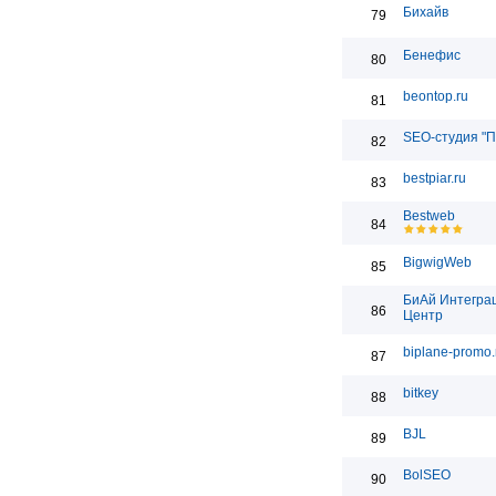
Бихайв
79
Бенефис
80
beontop.ru
81
SEO-студия "П
82
bestpiar.ru
83
Bestweb
84
BigwigWeb
85
БиАй Интегра
86
Центр
biplane-promo.
87
bitkey
88
BJL
89
BolSEO
90