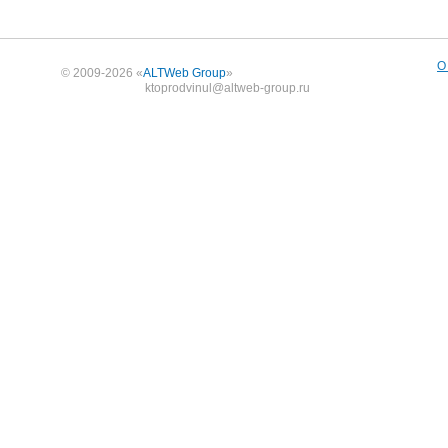
О
© 2009-2026 «
ALTWeb Group
»
ktoprodvinul@altweb-group.ru