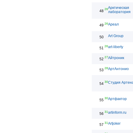
Арктическая
26
48
лаборатория
26
Ареал
49
Art Group
50
26
art-liberty
51
27
Айтроник
52
28
АртАнтонио
53
30
Студия Артен
54
30
Артфактор
55
31
artinform.ru
56
31
Artjoker
57