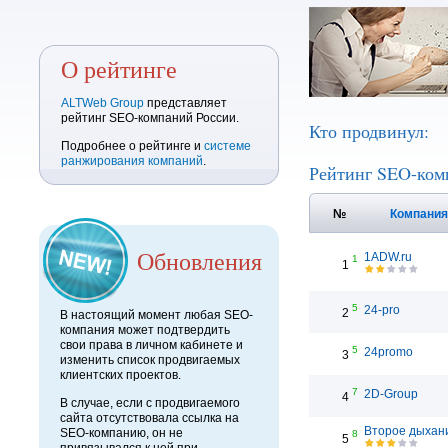
О рейтинге
ALTWeb Group
представляет
рейтинг SEO-компаний России.
Кто продвинул:
Подробнее о рейтинге и
системе
ранжирования компаний
.
Рейтинг SEO-ком
№
Компани
Обновления
1ADW.ru
1
1
5
24-pro
2
В настоящий момент любая SEO-
компания может подтвердить
свои права в личном кабинете и
5
24promo
3
изменить список продвигаемых
клиентских проектов.
7
2D-Group
4
В случае, если с продвигаемого
сайта отсутствовала ссылка на
Второе дыхан
SEO-компанию, он не
8
5