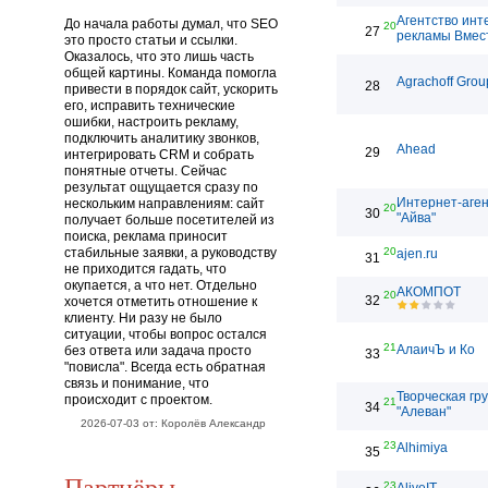
Агентство инт
До начала работы думал, что SEO
20
27
рекламы Вмес
это просто статьи и ссылки.
Оказалось, что это лишь часть
общей картины. Команда помогла
Agrachoff Grou
28
привести в порядок сайт, ускорить
его, исправить технические
ошибки, настроить рекламу,
подключить аналитику звонков,
Ahead
29
интегрировать CRM и собрать
понятные отчеты. Сейчас
результат ощущается сразу по
Интернет-аген
нескольким направлениям: сайт
20
30
"Айва"
получает больше посетителей из
поиска, реклама приносит
стабильные заявки, а руководству
20
ajen.ru
31
не приходится гадать, что
окупается, а что нет. Отдельно
АКОМПОТ
20
32
хочется отметить отношение к
клиенту. Ни разу не было
ситуации, чтобы вопрос остался
21
АлаичЪ и Ко
без ответа или задача просто
33
"повисла". Всегда есть обратная
связь и понимание, что
Творческая гр
происходит с проектом.
21
34
"Алеван"
2026-07-03 от: Королёв Александр
23
Alhimiya
35
Партнёры
23