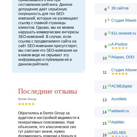
привязывался к ней при
составлении рейтинга. Данное
8
39 сайтов
допущение даёт серьёзную
6
погрешность для тех SEO-
компаний, которые не размещают
9
Студия 56web
7
ссылку с главной страницы
клиентов. Однако, мы не можем
нарушать коммерческие интересы
11
911-seoweb.ru
8
SEO-компаний. В случае, если
ссылка с продвигаемого сайта на
A-Psotion
15
сайт SEO-компании присутствует,
9
мы считаем что SEO-компания ни
в каком виде не скрывает эту
16
Абарис, ООО
10
информацию и публикуем её в
данном рейтинге.
Студия Абили
11
16
ACMEdigital
12
Последние отзывы
AcroWeb
Demis Group
13
16
addweb.ru
14
Обратились в Demis Group за
аудитом и настройкой видимости в
16
генеративных поисковиках. Нам
AddWin
15
объяснили, что классическое сео
тут работает иначе, нужно
ADLABS
16
16
формировать доверие к бренду в