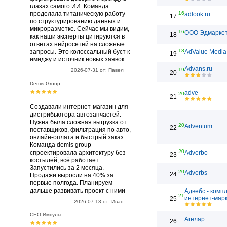
глазах самого ИИ. Команда
проделала титаническую работу
16
adlook.ru
17
по структурированию данных и
микроразметке. Сейчас мы видим,
16
ООО Эдмарке
18
как наши эксперты цитируются в
ответах нейросетей на сложные
18
запросы. Это колоссальный буст к
AdValue Media
19
имиджу и источник новых заявок
Advans.ru
19
2026-07-31 от: Павел
20
Demis Group
adve
20
21
Создавали интернет-магазин для
дистрибьютора автозапчастей.
Нужна была сложная выгрузка от
20
Adventum
22
поставщиков, фильтрация по авто,
онлайн-оплата и быстрый заказ.
Команда demis group
20
спроектировала архитектуру без
Adverbo
23
костылей, всё работает.
Запустились за 2 месяца.
20
Adverbs
24
Продажи выросли на 40% за
первые полгода. Планируем
дальше развивать проект с ними
Адвебс - комп
21
интернет-марк
25
2026-07-13 от: Иван
СЕО-Импульс
Агелар
26