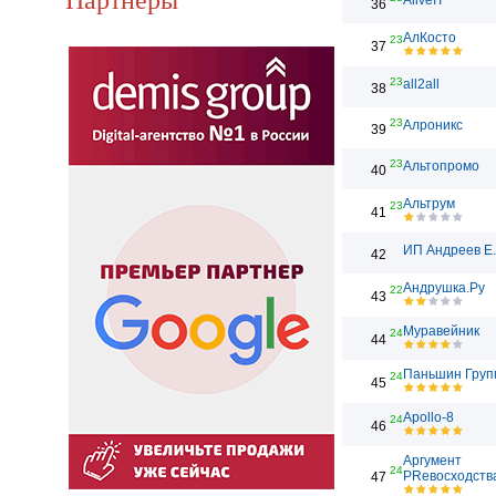
AliveIT
36
АлКосто
23
37
23
all2all
38
23
Алроникс
39
23
Альтопромо
40
Альтрум
23
41
ИП Андреев Е
42
Андрушка.Ру
22
43
Муравейник
24
44
Паньшин Груп
24
45
Apollo-8
24
46
Аргумент
24
PRевосходств
47