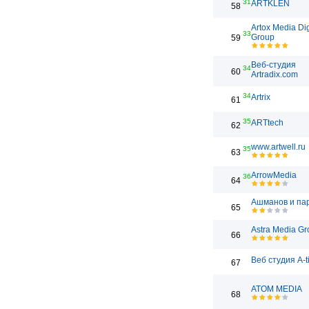
31
ARTKLEN
58
Artox Media Dig
33
Group
59
Веб-студия
34
60
Artradix.com
34
Artrix
61
35
ARTtech
62
www.artwell.ru
35
63
ArrowMedia
36
64
Ашманов и па
65
Astra Media Gr
66
Веб студия A-t
67
ATOM MEDIA
68