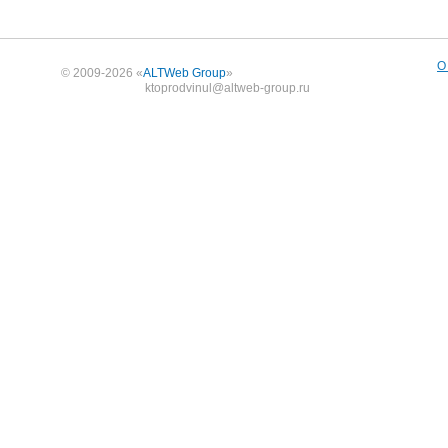
О
© 2009-2026 «
ALTWeb Group
»
ktoprodvinul@altweb-group.ru