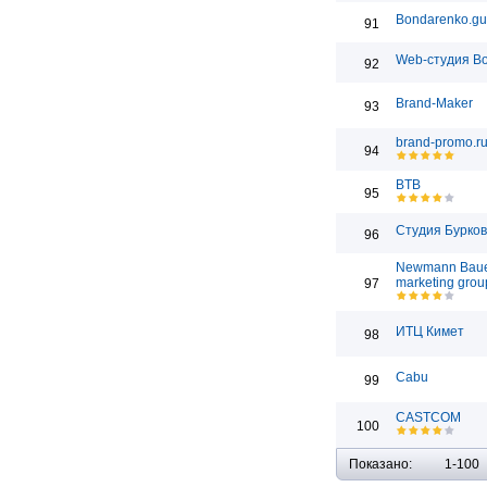
Bondarenko.gu
91
Web-студия Bo
92
Brand-Maker
93
brand-promo.r
94
BTB
95
Студия Бурко
96
Newmann Bau
marketing grou
97
ИТЦ Кимет
98
Cabu
99
CASTCOM
100
Показано:
1-100