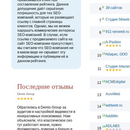
привязывался к ней при
составлении рейтинга. Данное
8
39 сайтов
допущение даёт серьёзную
6
погрешность для тех SEO-
компаний, которые не размещают
9
Студия 56web
7
ссылку с главной страницы
клиентов. Однако, мы не можем
нарушать коммерческие интересы
11
911-seoweb.ru
8
SEO-компаний. В случае, если
ссылка с продвигаемого сайта на
A-Psotion
15
сайт SEO-компании присутствует,
9
мы считаем что SEO-компания ни
в каком виде не скрывает эту
16
Абарис, ООО
10
информацию и публикуем её в
данном рейтинге.
Студия Абили
11
16
ACMEdigital
12
Последние отзывы
AcroWeb
Demis Group
13
16
addweb.ru
14
Обратились в Demis Group за
аудитом и настройкой видимости в
16
генеративных поисковиках. Нам
AddWin
15
объяснили, что классическое сео
тут работает иначе, нужно
ADLABS
16
16
формировать доверие к бренду в