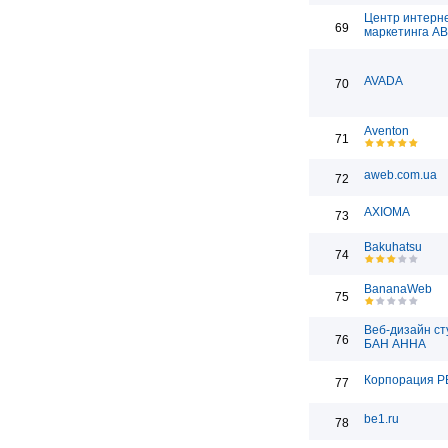
Центр интерн
69
маркетинга А
AVADA
70
Aventon
71
aweb.com.ua
72
AXIOMA
73
Bakuhatsu
74
BananaWeb
75
Веб-дизайн ст
76
БАН АННА
Корпорация Р
77
be1.ru
78