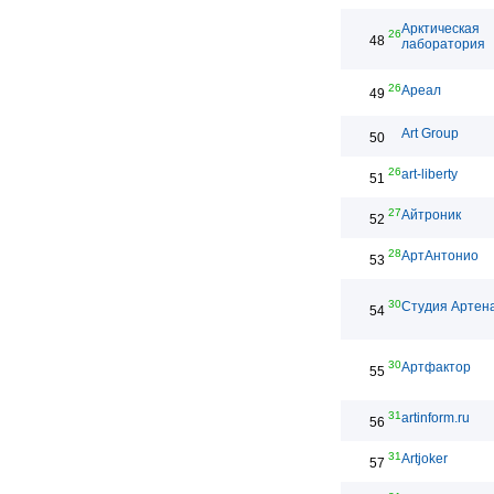
Арктическая
26
48
лаборатория
26
Ареал
49
Art Group
50
26
art-liberty
51
27
Айтроник
52
28
АртАнтонио
53
30
Студия Артен
54
30
Артфактор
55
31
artinform.ru
56
31
Artjoker
57