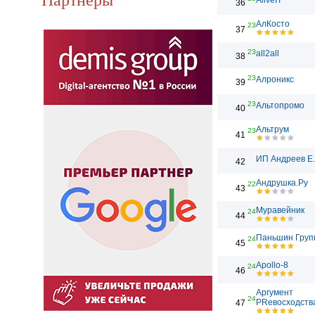
AliveIT
36
АлКосто
23
37
23
all2all
38
23
Алроникс
39
23
Альтопромо
40
Альтрум
23
41
ИП Андреев Е
42
Андрушка.Ру
22
43
Муравейник
24
44
Паньшин Груп
24
45
Apollo-8
24
46
Аргумент
24
PRевосходств
47