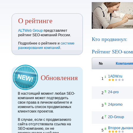
О рейтинге
ALTWeb Group
представляет
рейтинг SEO-компаний России.
Кто продвинул:
Подробнее о рейтинге и
системе
ранжирования компаний
.
Рейтинг SEO-ком
№
Компани
Обновления
1ADW.ru
1
1
5
24-pro
2
В настоящий момент любая SEO-
компания может подтвердить
свои права в личном кабинете и
5
24promo
3
изменить список продвигаемых
клиентских проектов.
7
2D-Group
4
В случае, если с продвигаемого
сайта отсутствовала ссылка на
Второе дыхан
SEO-компанию, он не
8
5