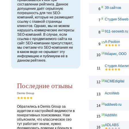
привязывался к ней при
составлении рейтинга. Данное
8
39 сайтов
допущение даёт серьёзную
6
погрешность для тех SEO-
компаний, которые не размещают
9
Студия 56web
7
ссылку с главной страницы
клиентов. Однако, мы не можем
нарушать коммерческие интересы
11
911-seoweb.ru
8
SEO-компаний. В случае, если
ссылка с продвигаемого сайта на
A-Psotion
15
сайт SEO-компании присутствует,
9
мы считаем что SEO-компания ни
в каком виде не скрывает эту
16
Абарис, ООО
10
информацию и публикуем её в
данном рейтинге.
Студия Абили
11
16
ACMEdigital
12
Последние отзывы
AcroWeb
Demis Group
13
16
addweb.ru
14
Обратились в Demis Group за
аудитом и настройкой видимости в
16
генеративных поисковиках. Нам
AddWin
15
объяснили, что классическое сео
тут работает иначе, нужно
ADLABS
16
16
формировать доверие к бренду в