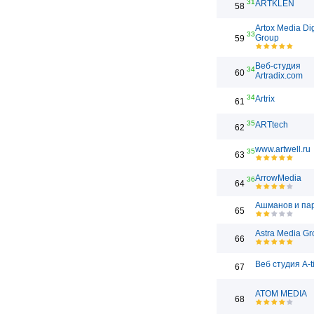
31
ARTKLEN
58
Artox Media Dig
33
Group
59
Веб-студия
34
60
Artradix.com
34
Artrix
61
35
ARTtech
62
www.artwell.ru
35
63
ArrowMedia
36
64
Ашманов и па
65
Astra Media Gr
66
Веб студия A-t
67
ATOM MEDIA
68