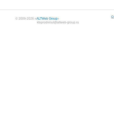
О
© 2009-2026 «
ALTWeb Group
»
ktoprodvinul@altweb-group.ru