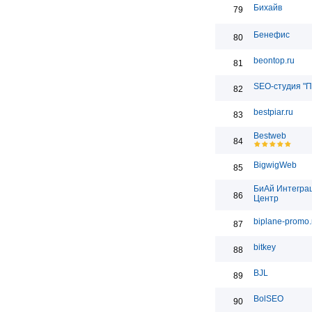
Бихайв
79
Бенефис
80
beontop.ru
81
SEO-студия "П
82
bestpiar.ru
83
Bestweb
84
BigwigWeb
85
БиАй Интегра
86
Центр
biplane-promo.
87
bitkey
88
BJL
89
BolSEO
90