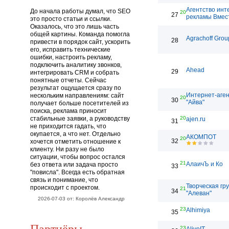
Агентство инт
До начала работы думал, что SEO
20
27
рекламы Вмес
это просто статьи и ссылки.
Оказалось, что это лишь часть
общей картины. Команда помогла
Agrachoff Grou
28
привести в порядок сайт, ускорить
его, исправить технические
ошибки, настроить рекламу,
подключить аналитику звонков,
Ahead
29
интегрировать CRM и собрать
понятные отчеты. Сейчас
результат ощущается сразу по
Интернет-аген
нескольким направлениям: сайт
20
30
"Айва"
получает больше посетителей из
поиска, реклама приносит
стабильные заявки, а руководству
20
ajen.ru
31
не приходится гадать, что
окупается, а что нет. Отдельно
АКОМПОТ
20
32
хочется отметить отношение к
клиенту. Ни разу не было
ситуации, чтобы вопрос остался
21
АлаичЪ и Ко
без ответа или задача просто
33
"повисла". Всегда есть обратная
связь и понимание, что
Творческая гр
происходит с проектом.
21
34
"Алеван"
2026-07-03 от: Королёв Александр
23
Alhimiya
35
Партнёры
23