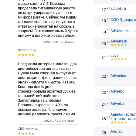
глазах самого ИИ. Команда
проделала титаническую работу
16
adlook.ru
17
по структурированию данных и
микроразметке. Сейчас мы видим,
16
ООО Эдмарке
18
как наши эксперты цитируются в
ответах нейросетей на сложные
18
запросы. Это колоссальный буст к
AdValue Media
19
имиджу и источник новых заявок
Advans.ru
19
2026-07-31 от: Павел
20
Demis Group
adve
20
21
Создавали интернет-магазин для
дистрибьютора автозапчастей.
Нужна была сложная выгрузка от
20
Adventum
22
поставщиков, фильтрация по авто,
онлайн-оплата и быстрый заказ.
Команда demis group
20
спроектировала архитектуру без
Adverbo
23
костылей, всё работает.
Запустились за 2 месяца.
20
Adverbs
24
Продажи выросли на 40% за
первые полгода. Планируем
дальше развивать проект с ними
Адвебс - комп
21
интернет-марк
25
2026-07-13 от: Иван
СЕО-Импульс
Агелар
26