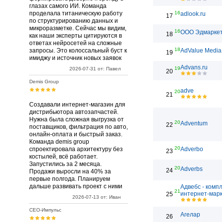
глазах самого ИИ. Команда
проделала титаническую работу
16
adlook.ru
17
по структурированию данных и
микроразметке. Сейчас мы видим,
16
ООО Эдмарке
18
как наши эксперты цитируются в
ответах нейросетей на сложные
18
запросы. Это колоссальный буст к
AdValue Media
19
имиджу и источник новых заявок
Advans.ru
19
2026-07-31 от: Павел
20
Demis Group
adve
20
21
Создавали интернет-магазин для
дистрибьютора автозапчастей.
Нужна была сложная выгрузка от
20
Adventum
22
поставщиков, фильтрация по авто,
онлайн-оплата и быстрый заказ.
Команда demis group
20
спроектировала архитектуру без
Adverbo
23
костылей, всё работает.
Запустились за 2 месяца.
20
Adverbs
24
Продажи выросли на 40% за
первые полгода. Планируем
дальше развивать проект с ними
Адвебс - комп
21
интернет-марк
25
2026-07-13 от: Иван
СЕО-Импульс
Агелар
26