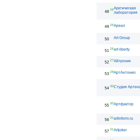
Арктическая
26
48
лаборатория
26
Ареал
49
Art Group
50
26
art-liberty
51
27
Айтроник
52
28
АртАнтонио
53
30
Студия Артен
54
30
Артфактор
55
31
artinform.ru
56
31
Artjoker
57