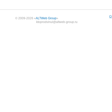
О
© 2009-2026 «
ALTWeb Group
»
ktoprodvinul@altweb-group.ru