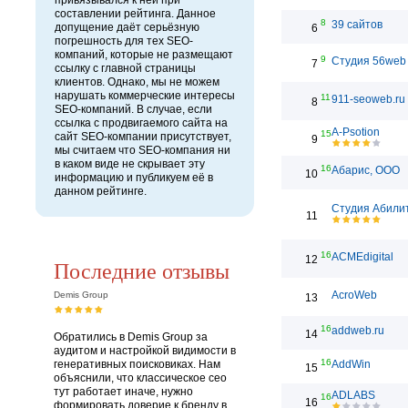
привязывался к ней при
составлении рейтинга. Данное
8
39 сайтов
допущение даёт серьёзную
6
погрешность для тех SEO-
компаний, которые не размещают
9
Студия 56web
7
ссылку с главной страницы
клиентов. Однако, мы не можем
нарушать коммерческие интересы
11
911-seoweb.ru
8
SEO-компаний. В случае, если
ссылка с продвигаемого сайта на
A-Psotion
15
сайт SEO-компании присутствует,
9
мы считаем что SEO-компания ни
в каком виде не скрывает эту
16
Абарис, ООО
10
информацию и публикуем её в
данном рейтинге.
Студия Абили
11
16
ACMEdigital
12
Последние отзывы
AcroWeb
Demis Group
13
16
addweb.ru
14
Обратились в Demis Group за
аудитом и настройкой видимости в
16
генеративных поисковиках. Нам
AddWin
15
объяснили, что классическое сео
тут работает иначе, нужно
ADLABS
16
16
формировать доверие к бренду в