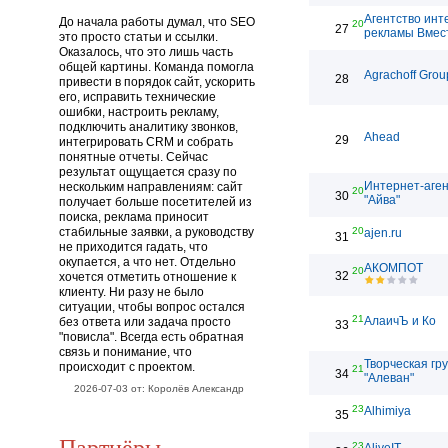
Агентство инт
До начала работы думал, что SEO
20
27
рекламы Вмес
это просто статьи и ссылки.
Оказалось, что это лишь часть
общей картины. Команда помогла
Agrachoff Grou
28
привести в порядок сайт, ускорить
его, исправить технические
ошибки, настроить рекламу,
подключить аналитику звонков,
Ahead
29
интегрировать CRM и собрать
понятные отчеты. Сейчас
результат ощущается сразу по
Интернет-аген
нескольким направлениям: сайт
20
30
"Айва"
получает больше посетителей из
поиска, реклама приносит
стабильные заявки, а руководству
20
ajen.ru
31
не приходится гадать, что
окупается, а что нет. Отдельно
АКОМПОТ
20
32
хочется отметить отношение к
клиенту. Ни разу не было
ситуации, чтобы вопрос остался
21
АлаичЪ и Ко
без ответа или задача просто
33
"повисла". Всегда есть обратная
связь и понимание, что
Творческая гр
происходит с проектом.
21
34
"Алеван"
2026-07-03 от: Королёв Александр
23
Alhimiya
35
Партнёры
23