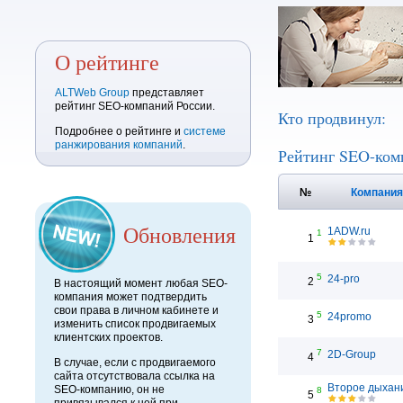
О рейтинге
ALTWeb Group
представляет
рейтинг SEO-компаний России.
Кто продвинул:
Подробнее о рейтинге и
системе
ранжирования компаний
.
Рейтинг SEO-ком
№
Компани
Обновления
1ADW.ru
1
1
5
24-pro
2
В настоящий момент любая SEO-
компания может подтвердить
свои права в личном кабинете и
5
24promo
3
изменить список продвигаемых
клиентских проектов.
7
2D-Group
4
В случае, если с продвигаемого
сайта отсутствовала ссылка на
Второе дыхан
SEO-компанию, он не
8
5