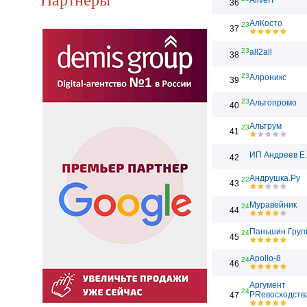
AliveIT
36
АлКосто
23
37
23
all2all
38
23
Алроникс
39
23
Альтопромо
40
Альтрум
23
41
ИП Андреев Е
42
Андрушка.Ру
22
43
Муравейник
24
44
Паньшин Груп
24
45
Apollo-8
24
46
Аргумент
24
PRевосходств
47