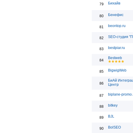
Бихайв
79
Бенефис
80
beontop.ru
81
SEO-студия "П
82
bestpiar.ru
83
Bestweb
84
BigwigWeb
85
БиАй Интегра
86
Центр
biplane-promo.
87
bitkey
88
BJL
89
BolSEO
90