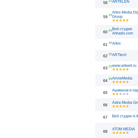
31
ARTKLEN
58
Artox Media Dig
33
Group
59
Веб-студия
34
60
Artradix.com
34
Artrix
61
35
ARTtech
62
www.artwell.ru
35
63
ArrowMedia
36
64
Ашманов и па
65
Astra Media Gr
66
Веб студия A-t
67
ATOM MEDIA
68