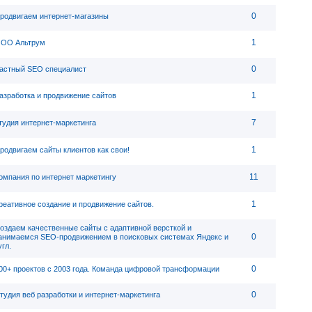
0
родвигаем интернет-магазины
1
ОО Альтрум
0
астный SEO специалист
1
азработка и продвижение сайтов
7
тудия интернет-маркетинга
1
родвигаем сайты клиентов как свои!
11
омпания по интернет маркетингу
1
реативное создание и продвижение сайтов.
оздаем качественные сайты с адаптивной версткой и
0
анимаемся SEO-продвижением в поисковых системах Яндекс и
угл.
0
00+ проектов с 2003 года. Команда цифровой трансформации
0
тудия веб разработки и интернет-маркетинга