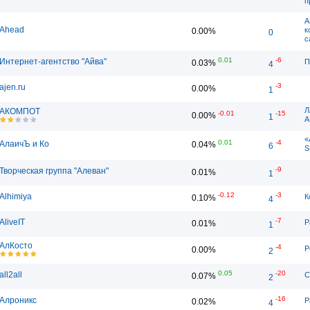
п
A
Ahead
к
0.00%
0
с
0.01
-6
Интернет-агентство "Айва"
П
0.03%
4
-3
ajen.ru
0.00%
1
Л
АКОМПОТ
-0.01
-15
0.00%
1
А
«
0.01
-4
АлаичЪ и Ко
0.04%
6
S
-9
Творческая группа "Алеван"
0.01%
1
-0.12
-3
Alhimiya
К
0.10%
4
-7
AliveIT
Р
0.01%
1
АлКосто
-4
Р
0.00%
2
0.05
-20
all2all
С
0.07%
2
-16
Алроникс
Р
0.02%
4