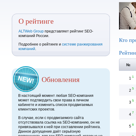
О рейтинге
ALTWeb Group
представляет рейтинг SEO-
компаний России.
Кто пр
Подробнее о рейтинге и
системе ранжирования
компаний
.
Рейтин
№
Обновления
1
1
5
2
В настоящий момент любая SEO-компания
может подтвердить свои права в личном
5
3
кабинете и изменить список продвигаемых
клиентских проектов.
7
4
В случае, если с продвигаемого сайта
отсутствовала ссылка на SEO-компанию, он не
8
5
привязывался к ней при составлении рейтинга.
Данное допущение даёт серьёзную