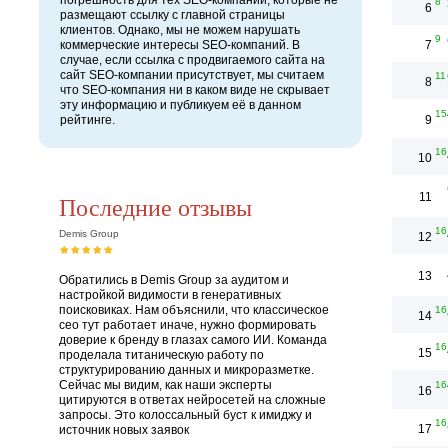
погрешность для тех SEO-компаний, которые не
8
6
размещают ссылку с главной страницы
клиентов. Однако, мы не можем нарушать
9
коммерческие интересы SEO-компаний. В
7
случае, если ссылка с продвигаемого сайта на
сайт SEO-компании присутствует, мы считаем
11
8
что SEO-компания ни в каком виде не скрывает
эту информацию и публикуем её в данном
15
рейтинге.
9
16
10
11
Последние отзывы
16
Demis Group
12
13
Обратились в Demis Group за аудитом и
настройкой видимости в генеративных
поисковиках. Нам объяснили, что классическое
16
14
сео тут работает иначе, нужно формировать
доверие к бренду в глазах самого ИИ. Команда
16
15
проделала титаническую работу по
структурированию данных и микроразметке.
Сейчас мы видим, как наши эксперты
16
16
цитируются в ответах нейросетей на сложные
запросы. Это колоссальный буст к имиджу и
16
17
источник новых заявок