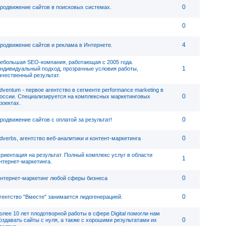
0
родвижение сайтов в поисковых системах.
0
4
родвижение сайтов и реклама в Интернете.
ебольшая SEO-компания, работающая с 2005 года.
1
ндивидуальный подход, прозрачные условия работы,
ачественный результат.
dventum - первое агентство в сегменте performance marketing в
0
оссии. Специализируется на комплексных маркетинговых
роектах.
0
родвижение сайтов с оплатой за результат!
0
dverbs, агентство веб-аналитики и контент-маркетинга
риентация на результат. Полный комплекс услуг в области
1
нтернет-маркетинга.
0
нтернет-маркетинг любой сферы бизнеса
0
гентство "Вместе" занимается лидогенерацией.
олее 10 лет плодотворной работы в сфере Digital помогли нам
0
оздавать сайты с нуля, а также с хорошими результатами их