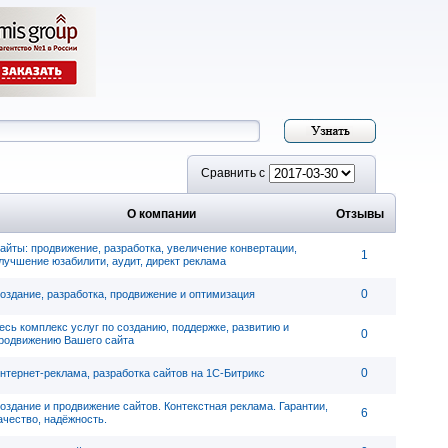
Сравнить с
О компании
Отзывы
айты: продвижение, разработка, увеличение конвертации,
1
лучшение юзабилити, аудит, директ реклама
0
оздание, разработка, продвижение и оптимизация
есь комплекс услуг по созданию, поддержке, развитию и
0
родвижению Вашего сайта
0
нтернет-реклама, разработка сайтов на 1С-Битрикс
оздание и продвижение сайтов. Контекстная реклама. Гарантии,
6
ачество, надёжность.