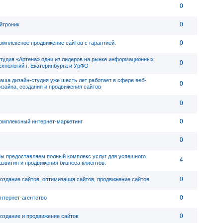
0
0
йтроник
0
омплексное продвижение сайтов с гарантией.
тудия «Артена» одни из лидеров на рынке информационных
0
ехнологий г. Екатеринбурга и УрФО
аша дизайн-студия уже шесть лет работает в сфере веб-
0
изайна, создания и продвижения сайтов
0
0
омплексный интернет-маркетинг
0
ы предоставляем полный комплекс услуг для успешного
4
азвития и продвижения бизнеса клиентов.
0
оздание сайтов, оптимизация сайтов, продвижение сайтов
0
нтернет-агентство
0
оздание и продвижение сайтов