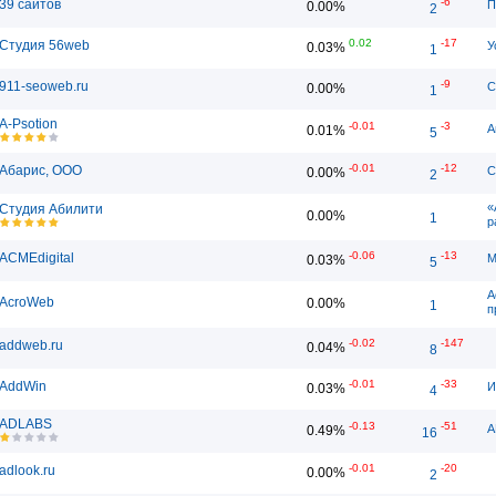
-6
39 сайтов
П
0.00%
2
0.02
-17
Студия 56web
У
0.03%
1
-9
911-seoweb.ru
С
0.00%
1
A-Psotion
-0.01
-3
А
0.01%
5
-0.01
-12
Абарис, ООО
С
0.00%
2
«
Студия Абилити
0.00%
1
р
-0.06
-13
ACMEdigital
М
0.03%
5
A
AcroWeb
0.00%
1
п
-0.02
-147
addweb.ru
0.04%
8
-0.01
-33
AddWin
И
0.03%
4
ADLABS
-0.13
-51
A
0.49%
16
-0.01
-20
adlook.ru
0.00%
2