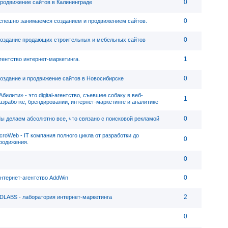
0
родвижение сайтов в Калининграде
0
спешно занимаемся созданием и продвижением сайтов.
0
оздание продающих строительных и мебельных сайтов
1
гентство интернет-маркетинга.
0
оздание и продвижение сайтов в Новосибирске
Абилити» - это digital-агентство, съевшее собаку в веб-
1
азработке, брендировании, интернет-маркетинге и аналитике
0
ы делаем абсолютно все, что связано с поисковой рекламой
croWeb - IT компания полного цикла от разработки до
0
родижения.
0
0
нтернет-агентство AddWin
2
DLABS - лаборатория интернет-маркетинга
0