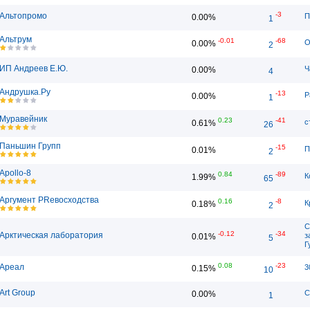
-3
Альтопромо
П
0.00%
1
Альтрум
-0.01
-68
О
0.00%
2
ИП Андреев Е.Ю.
Ч
0.00%
4
Андрушка.Ру
-13
Р
0.00%
1
Муравейник
0.23
-41
с
0.61%
26
Паньшин Групп
-15
П
0.01%
2
Apollo-8
0.84
-89
К
1.99%
65
Аргумент PRевосходства
0.16
-8
К
0.18%
2
С
-0.12
-34
Арктическая лаборатория
з
0.01%
5
Г
0.08
-23
Ареал
3
0.15%
10
Art Group
С
0.00%
1