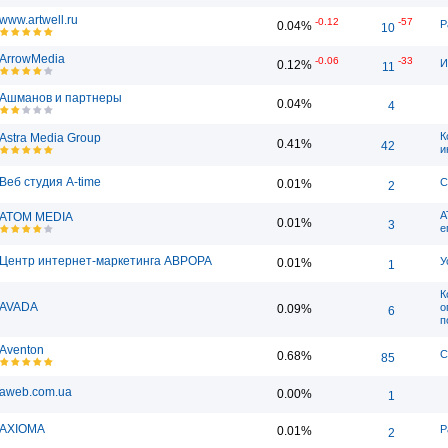
www.artwell.ru
-0.12
-57
Р
0.04%
10
ArrowMedia
-0.06
-33
И
0.12%
11
Ашманов и партнеры
0.04%
4
К
Astra Media Group
0.41%
42
и
Веб студия A-time
С
0.01%
2
А
ATOM MEDIA
0.01%
3
е
Центр интернет-маркетинга АВРОРА
У
0.01%
1
К
AVADA
о
0.09%
6
п
Aventon
С
0.68%
85
aweb.com.ua
0.00%
1
AXIOMA
Р
0.01%
2