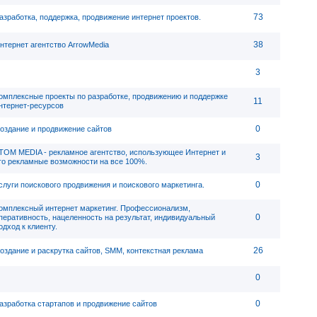
73
азработка, поддержка, продвижение интернет проектов.
38
нтернет агентство ArrowMedia
3
омплексные проекты по разработке, продвижению и поддержке
11
нтернет-ресурсов
0
оздание и продвижение сайтов
ТОМ MEDIA - рекламное агентство, использующее Интернет и
3
го рекламные возможности на все 100%.
0
слуги поискового продвижения и поискового маркетинга.
омплексный интернет маркетинг. Профессионализм,
0
перативность, нацеленность на результат, индивидуальный
одход к клиенту.
26
оздание и раскрутка сайтов, SMM, контекстная реклама
0
0
азработка стартапов и продвижение сайтов