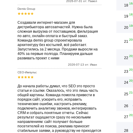
2026-07-31 от: Павел
16
18
Demis Group
18
19
Создавали интернет-магазин для
19
дистрибьютора автозапчастей. Нужна была
20
сложная выгрузка от поставщиков, фильтрация
по авто, онлайн-оплата и быстрый заказ.
20
Команда demis group спроектировала
21
архитектуру без костылей, всё работает.
Запустились за 2 месяца. Продажи выросли на
40% за первые полгода. Планируем дальше
20
22
развивать проект с ними
2026-07-13 от: Иван
20
23
СЕО-Импульс
20
24
До начала работы думал, что SEO это просто
статьи и ссылки. Оказалось, что это лишь часть
21
25
общей картины. Команда помогла привести в
порядок сайт, ускорить его, исправить
технические ошибки, настроить рекламу,
26
подключить аналитику звонков, интегрировать
CRM и собрать понятные отчеты. Сейчас
20
27
результат ощущается сразу по нескольким
направлениям: сайт получает больше
посетителей из поиска, реклама приносит
стабильные заявки, а руководству не приходится
28