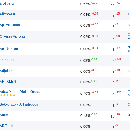
0.39
-71
art-liberty
0.57%
38
-0.04
-15
Айтроник
А
0.04%
2
-0.06
-2
АртАнтонио
К
0.01%
1
С
-0.01
-98
Студия Артена
0.02%
8
т
Н
-0.04
-17
Артфактор
0.00%
1
д
0.01
-142
artinform.ru
0.03%
4
-0.05
-18
Artjoker
К
0.00%
1
0.02
-57
ARTKLEN
0.03%
6
М
Artox Media Digital Group
-0.24
-229
0.70%
36
р
-3
Веб-студия Artradix.com
С
0.01%
1
0.06
-26
Artrix
И
0.13%
15
-9
ARTtech
С
0.00%
1