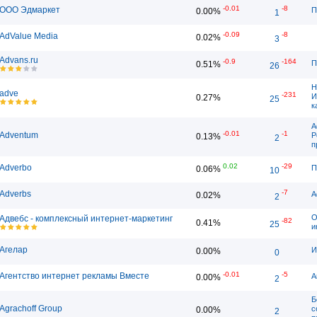
-0.01
-8
ООО Эдмаркет
П
0.00%
1
-0.09
-8
AdValue Media
0.02%
3
Advans.ru
-0.9
-164
П
0.51%
26
Н
adve
-231
И
0.27%
25
к
A
-0.01
-1
Adventum
Р
0.13%
2
п
0.02
-29
Adverbo
П
0.06%
10
-7
Adverbs
A
0.02%
2
О
Адвебс - комплексный интернет-маркетинг
-82
0.41%
25
и
Агелар
И
0.00%
0
-0.01
-5
Агентство интернет рекламы Вместе
А
0.00%
2
Б
Agrachoff Group
с
0.00%
2