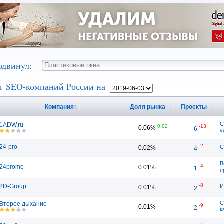
одвинул:
г SEO-компаний России на
Компания
↑
↓
Доля рынка
↑
↓
Проекты
↑
↓
С
1ADW.ru
0.02
-13
0.06%
6
у
-2
24-pro
С
0.02%
4
В
-4
24promo
0.01%
1
п
-8
2D-Group
И
0.01%
2
С
Второе дыхание
-9
0.01%
2
к