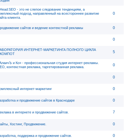
родвиг
Head:SEO - это не слепое следование тенденциям, а
0
омплексный подход, направленный на всестороннее развитие
айта клиента.
0
родвижение сайтов и ведение контекстной рекламы
0
АБОРАТОРИЯ ИНТЕРНЕТ-МАРКЕТИНГА ПОЛНОГО ЦИКЛА
5
КОМПОТ
АлаичЪ и Ко» - профессиональная студия интернет-рекламы.
0
EO, контекстная реклама, таргетированная реклама.
0
0
омплексный интернет-маркетинг
0
азработка и продвижение сайтов в Краснодаре
7
еклама в интернете и продвижение сайтов.
0
айты, Хостинг, Продвижение.
0
азработка, поддержка и продвижение сайтов.