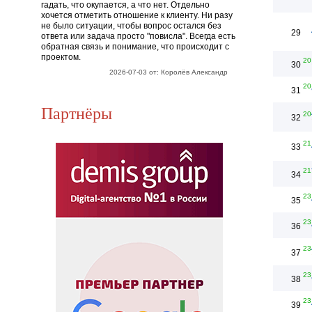
гадать, что окупается, а что нет. Отдельно
хочется отметить отношение к клиенту. Ни разу
не было ситуации, чтобы вопрос остался без
29
ответа или задача просто "повисла". Всегда есть
обратная связь и понимание, что происходит с
проектом.
20
30
2026-07-03 от: Королёв Александр
20
31
Партнёры
20
32
21
33
21
34
23
35
23
36
23
37
23
38
23
39