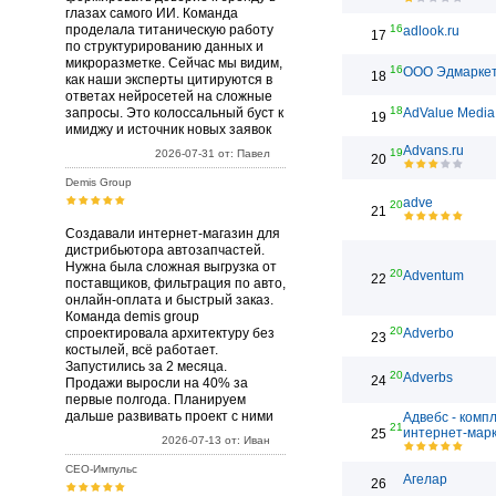
глазах самого ИИ. Команда
проделала титаническую работу
16
adlook.ru
17
по структурированию данных и
микроразметке. Сейчас мы видим,
16
ООО Эдмарке
18
как наши эксперты цитируются в
ответах нейросетей на сложные
18
запросы. Это колоссальный буст к
AdValue Media
19
имиджу и источник новых заявок
Advans.ru
19
2026-07-31 от: Павел
20
Demis Group
adve
20
21
Создавали интернет-магазин для
дистрибьютора автозапчастей.
Нужна была сложная выгрузка от
20
Adventum
22
поставщиков, фильтрация по авто,
онлайн-оплата и быстрый заказ.
Команда demis group
20
спроектировала архитектуру без
Adverbo
23
костылей, всё работает.
Запустились за 2 месяца.
20
Adverbs
24
Продажи выросли на 40% за
первые полгода. Планируем
дальше развивать проект с ними
Адвебс - комп
21
интернет-марк
25
2026-07-13 от: Иван
СЕО-Импульс
Агелар
26