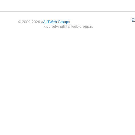
О
© 2009-2026 «
ALTWeb Group
»
ktoprodvinul@altweb-group.ru