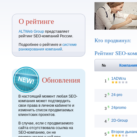
О рейтинге
ALTWeb Group
представляет
рейтинг SEO-компаний России.
Кто продвинул:
Подробнее о рейтинге и
системе
ранжирования компаний
.
Рейтинг SEO-ком
№
Компани
Обновления
1ADW.ru
1
1
5
24-pro
2
В настоящий момент любая SEO-
компания может подтвердить
свои права в личном кабинете и
5
24promo
3
изменить список продвигаемых
клиентских проектов.
7
2D-Group
4
В случае, если с продвигаемого
сайта отсутствовала ссылка на
Второе дыхан
SEO-компанию, он не
8
5