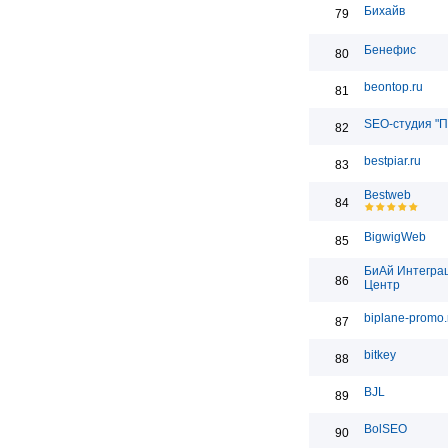
Бихайв
79
Бенефис
80
beontop.ru
81
SEO-студия "П
82
bestpiar.ru
83
Bestweb
84
BigwigWeb
85
БиАй Интегра
86
Центр
biplane-promo.
87
bitkey
88
BJL
89
BolSEO
90