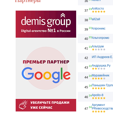
AliveIT
36
АлКосто
23
37
23
all2all
38
23
Алроникс
39
23
Альтопромо
40
Альтрум
23
41
ИП Андреев Е
42
Андрушка.Ру
22
43
Муравейник
24
44
Паньшин Груп
24
45
Apollo-8
24
46
Аргумент
24
PRевосходств
47