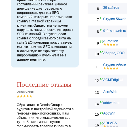
привязывался к ней при
составлении рейтинга. Данное
8
39 сайтов
допущение даёт серьёзную
6
погрешность для тех SEO-
компаний, которые не размещают
9
Студия 56web
7
ссылку с главной страницы
клиентов. Однако, мы не можем
нарушать коммерческие интересы
11
911-seoweb.ru
8
SEO-компаний. В случае, если
ссылка с продвигаемого сайта на
A-Psotion
15
сайт SEO-компании присутствует,
9
мы считаем что SEO-компания ни
в каком виде не скрывает эту
16
Абарис, ООО
10
информацию и публикуем её в
данном рейтинге.
Студия Абили
11
16
ACMEdigital
12
Последние отзывы
AcroWeb
Demis Group
13
16
addweb.ru
14
Обратились в Demis Group за
аудитом и настройкой видимости в
16
генеративных поисковиках. Нам
AddWin
15
объяснили, что классическое сео
тут работает иначе, нужно
ADLABS
16
16
формировать доверие к бренду в