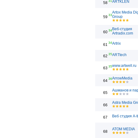
31
ARTKLEN
58
Artox Media Dig
33
Group
59
Веб-студия
34
60
Artradix.com
34
Artrix
61
35
ARTtech
62
www.artwell.ru
35
63
ArrowMedia
36
64
Ашманов и па
65
Astra Media Gr
66
Веб студия A-t
67
ATOM MEDIA
68