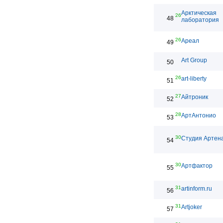
Арктическая
26
48
лаборатория
26
Ареал
49
Art Group
50
26
art-liberty
51
27
Айтроник
52
28
АртАнтонио
53
30
Студия Артен
54
30
Артфактор
55
31
artinform.ru
56
31
Artjoker
57