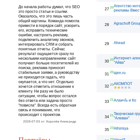
Агентство инт
До начала работы думал, что SEO
20
27
рекламы Вмес
это просто статьи и ссылки.
Оказалось, что это лишь часть
общей картины. Команда помогла
Agrachoff Grou
28
привести в порядок сайт, ускорить
его, исправить технические
ошибки, настроить рекламу,
подключить аналитику звонков,
Ahead
29
интегрировать CRM и собрать
понятные отчеты. Сейчас
результат ощущается сразу по
Интернет-аген
нескольким направлениям: сайт
20
30
"Айва"
получает больше посетителей из
поиска, реклама приносит
стабильные заявки, а руководству
20
ajen.ru
31
не приходится гадать, что
окупается, а что нет. Отдельно
АКОМПОТ
20
32
хочется отметить отношение к
клиенту. Ни разу не было
ситуации, чтобы вопрос остался
21
АлаичЪ и Ко
без ответа или задача просто
33
"повисла". Всегда есть обратная
связь и понимание, что
Творческая гр
происходит с проектом.
21
34
"Алеван"
2026-07-03 от: Королёв Александр
23
Alhimiya
35
Партнёры
23