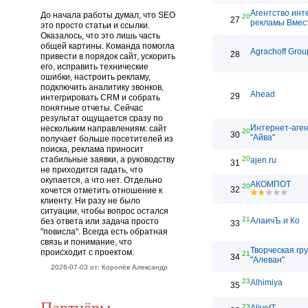
Агентство инт
До начала работы думал, что SEO
20
27
рекламы Вмес
это просто статьи и ссылки.
Оказалось, что это лишь часть
общей картины. Команда помогла
Agrachoff Grou
28
привести в порядок сайт, ускорить
его, исправить технические
ошибки, настроить рекламу,
подключить аналитику звонков,
Ahead
29
интегрировать CRM и собрать
понятные отчеты. Сейчас
результат ощущается сразу по
Интернет-аген
нескольким направлениям: сайт
20
30
"Айва"
получает больше посетителей из
поиска, реклама приносит
стабильные заявки, а руководству
20
ajen.ru
31
не приходится гадать, что
окупается, а что нет. Отдельно
АКОМПОТ
20
32
хочется отметить отношение к
клиенту. Ни разу не было
ситуации, чтобы вопрос остался
21
АлаичЪ и Ко
без ответа или задача просто
33
"повисла". Всегда есть обратная
связь и понимание, что
Творческая гр
происходит с проектом.
21
34
"Алеван"
2026-07-03 от: Королёв Александр
23
Alhimiya
35
Партнёры
23