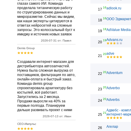
глазах самого ИИ. Команда
проделала титаническую работу
16
adlook.ru
17
по структурированию данных и
микроразметке. Сейчас мы видим,
16
ООО Эдмарке
18
как наши эксперты цитируются в
ответах нейросетей на сложные
18
запросы. Это колоссальный буст к
AdValue Media
19
имиджу и источник новых заявок
Advans.ru
19
2026-07-31 от: Павел
20
Demis Group
adve
20
21
Создавали интернет-магазин для
дистрибьютора автозапчастей.
Нужна была сложная выгрузка от
20
Adventum
22
поставщиков, фильтрация по авто,
онлайн-оплата и быстрый заказ.
Команда demis group
20
спроектировала архитектуру без
Adverbo
23
костылей, всё работает.
Запустились за 2 месяца.
20
Adverbs
24
Продажи выросли на 40% за
первые полгода. Планируем
дальше развивать проект с ними
Адвебс - комп
21
интернет-марк
25
2026-07-13 от: Иван
СЕО-Импульс
Агелар
26