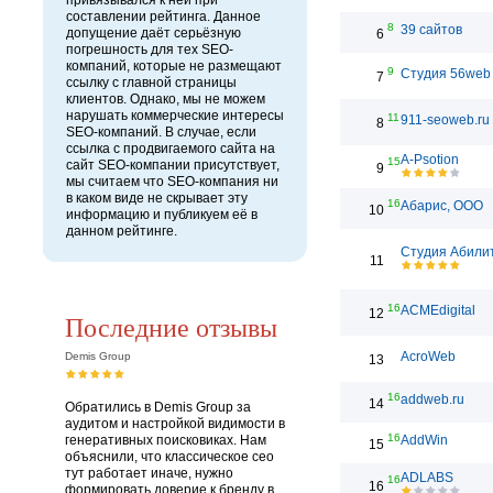
привязывался к ней при
составлении рейтинга. Данное
8
39 сайтов
допущение даёт серьёзную
6
погрешность для тех SEO-
компаний, которые не размещают
9
Студия 56web
7
ссылку с главной страницы
клиентов. Однако, мы не можем
нарушать коммерческие интересы
11
911-seoweb.ru
8
SEO-компаний. В случае, если
ссылка с продвигаемого сайта на
A-Psotion
15
сайт SEO-компании присутствует,
9
мы считаем что SEO-компания ни
в каком виде не скрывает эту
16
Абарис, ООО
10
информацию и публикуем её в
данном рейтинге.
Студия Абили
11
16
ACMEdigital
12
Последние отзывы
AcroWeb
Demis Group
13
16
addweb.ru
14
Обратились в Demis Group за
аудитом и настройкой видимости в
16
генеративных поисковиках. Нам
AddWin
15
объяснили, что классическое сео
тут работает иначе, нужно
ADLABS
16
16
формировать доверие к бренду в