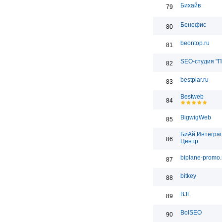
Бихайв
79
Бенефис
80
beontop.ru
81
SEO-студия "П
82
bestpiar.ru
83
Bestweb
84
BigwigWeb
85
БиАй Интегра
86
Центр
biplane-promo.
87
bitkey
88
BJL
89
BolSEO
90