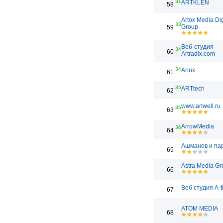
31
ARTKLEN
58
Artox Media Dig
33
Group
59
Веб-студия
34
60
Artradix.com
34
Artrix
61
35
ARTtech
62
www.artwell.ru
35
63
ArrowMedia
36
64
Ашманов и па
65
Astra Media Gr
66
Веб студия A-t
67
ATOM MEDIA
68