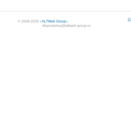
О
© 2009-2026 «
ALTWeb Group
»
ktoprodvinul@altweb-group.ru