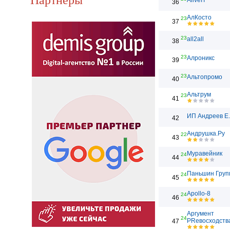
AliveIT
36
АлКосто
23
37
23
all2all
38
23
Алроникс
39
23
Альтопромо
40
Альтрум
23
41
ИП Андреев Е
42
Андрушка.Ру
22
43
Муравейник
24
44
Паньшин Груп
24
45
Apollo-8
24
46
Аргумент
24
PRевосходств
47