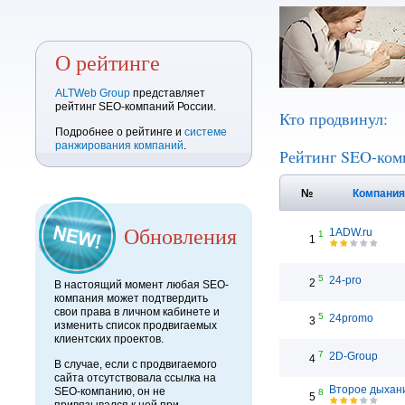
О рейтинге
ALTWeb Group
представляет
рейтинг SEO-компаний России.
Кто продвинул:
Подробнее о рейтинге и
системе
ранжирования компаний
.
Рейтинг SEO-ком
№
Компани
Обновления
1ADW.ru
1
1
5
24-pro
2
В настоящий момент любая SEO-
компания может подтвердить
свои права в личном кабинете и
5
24promo
3
изменить список продвигаемых
клиентских проектов.
7
2D-Group
4
В случае, если с продвигаемого
сайта отсутствовала ссылка на
Второе дыхан
SEO-компанию, он не
8
5