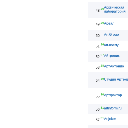
Арктическая
26
48
лаборатория
26
Ареал
49
Art Group
50
26
art-liberty
51
27
Айтроник
52
28
АртАнтонио
53
30
Студия Артен
54
30
Артфактор
55
31
artinform.ru
56
31
Artjoker
57