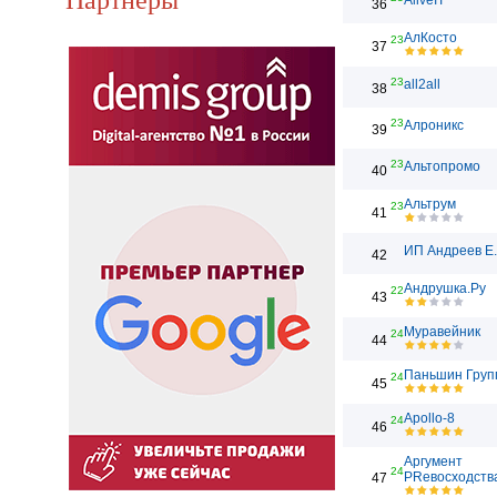
AliveIT
36
АлКосто
23
37
23
all2all
38
23
Алроникс
39
23
Альтопромо
40
Альтрум
23
41
ИП Андреев Е
42
Андрушка.Ру
22
43
Муравейник
24
44
Паньшин Груп
24
45
Apollo-8
24
46
Аргумент
24
PRевосходств
47