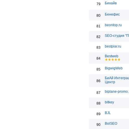
Бихайв
79
Бенефис
80
beontop.ru
81
SEO-студия "П
82
bestpiar.ru
83
Bestweb
84
BigwigWeb
85
БиАй Интегра
86
Центр
biplane-promo.
87
bitkey
88
BJL
89
BolSEO
90