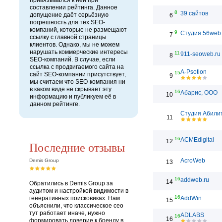
привязывался к ней при
составлении рейтинга. Данное
8
39 сайтов
допущение даёт серьёзную
6
погрешность для тех SEO-
компаний, которые не размещают
9
Студия 56web
7
ссылку с главной страницы
клиентов. Однако, мы не можем
нарушать коммерческие интересы
11
911-seoweb.ru
8
SEO-компаний. В случае, если
ссылка с продвигаемого сайта на
A-Psotion
15
сайт SEO-компании присутствует,
9
мы считаем что SEO-компания ни
в каком виде не скрывает эту
16
Абарис, ООО
10
информацию и публикуем её в
данном рейтинге.
Студия Абили
11
16
ACMEdigital
12
Последние отзывы
AcroWeb
Demis Group
13
16
addweb.ru
14
Обратились в Demis Group за
аудитом и настройкой видимости в
16
генеративных поисковиках. Нам
AddWin
15
объяснили, что классическое сео
тут работает иначе, нужно
ADLABS
16
16
формировать доверие к бренду в