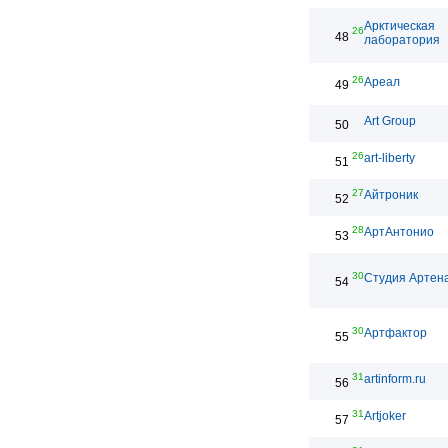
Арктическая
26
48
лаборатория
26
Ареал
49
Art Group
50
26
art-liberty
51
27
Айтроник
52
28
АртАнтонио
53
30
Студия Артен
54
30
Артфактор
55
31
artinform.ru
56
31
Artjoker
57