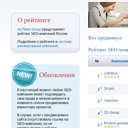
О рейтинге
ALTWeb Group
представляет
рейтинг SEO-компаний России.
Кто продвинул:
Подробнее о рейтинге и
системе
ранжирования компаний
.
Рейтинг SEO-ком
№
Компани
Обновления
1ADW.ru
1
1
5
24-pro
2
В настоящий момент любая SEO-
компания может подтвердить
свои права в личном кабинете и
5
24promo
3
изменить список продвигаемых
клиентских проектов.
7
2D-Group
4
В случае, если с продвигаемого
сайта отсутствовала ссылка на
Второе дыхан
SEO-компанию, он не
8
5