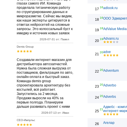
глазах самого ИИ. Команда
проделала титаническую работу
16
adlook.ru
17
по структурированию данных и
микроразметке. Сейчас мы видим,
16
ООО Эдмарке
18
как наши эксперты цитируются в
ответах нейросетей на сложные
18
запросы. Это колоссальный буст к
AdValue Media
19
имиджу и источник новых заявок
Advans.ru
19
2026-07-31 от: Павел
20
Demis Group
adve
20
21
Создавали интернет-магазин для
дистрибьютора автозапчастей.
Нужна была сложная выгрузка от
20
Adventum
22
поставщиков, фильтрация по авто,
онлайн-оплата и быстрый заказ.
Команда demis group
20
спроектировала архитектуру без
Adverbo
23
костылей, всё работает.
Запустились за 2 месяца.
20
Adverbs
24
Продажи выросли на 40% за
первые полгода. Планируем
дальше развивать проект с ними
Адвебс - комп
21
интернет-марк
25
2026-07-13 от: Иван
СЕО-Импульс
Агелар
26