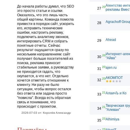
Агентство инт
До начала работы думал, что SEO
20
27
рекламы Вмес
это просто статьи и ссылки.
Оказалось, что это лишь часть
общей картины. Команда помогла
Agrachoff Grou
28
привести в порядок сайт, ускорить
его, исправить технические
ошибки, настроить рекламу,
подключить аналитику звонков,
Ahead
29
интегрировать CRM и собрать
понятные отчеты. Сейчас
результат ощущается сразу по
Интернет-аген
нескольким направлениям: сайт
20
30
"Айва"
получает больше посетителей из
поиска, реклама приносит
стабильные заявки, а руководству
20
ajen.ru
31
не приходится гадать, что
окупается, а что нет. Отдельно
АКОМПОТ
20
32
хочется отметить отношение к
клиенту. Ни разу не было
ситуации, чтобы вопрос остался
21
АлаичЪ и Ко
без ответа или задача просто
33
"повисла". Всегда есть обратная
связь и понимание, что
Творческая гр
происходит с проектом.
21
34
"Алеван"
2026-07-03 от: Королёв Александр
23
Alhimiya
35
Партнёры
23