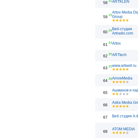
31
ARTKLEN
58
Artox Media Dig
33
Group
59
Веб-студия
34
60
Artradix.com
34
Artrix
61
35
ARTtech
62
www.artwell.ru
35
63
ArrowMedia
36
64
Ашманов и па
65
Astra Media Gr
66
Веб студия A-t
67
ATOM MEDIA
68