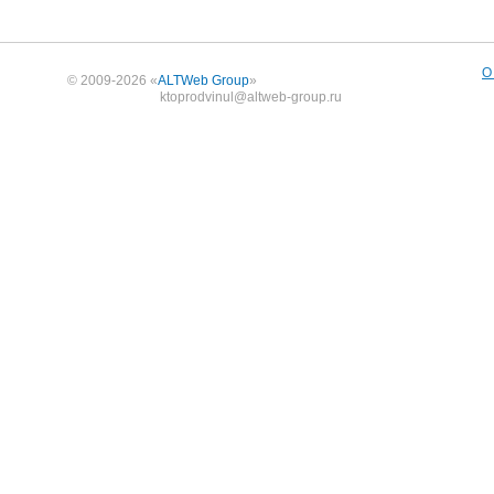
О
© 2009-2026 «
ALTWeb Group
»
ktoprodvinul@altweb-group.ru