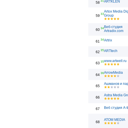
31
ARTKLEN
58
Artox Media Dig
33
Group
59
Веб-студия
34
60
Artradix.com
34
Artrix
61
35
ARTtech
62
www.artwell.ru
35
63
ArrowMedia
36
64
Ашманов и па
65
Astra Media Gr
66
Веб студия A-t
67
ATOM MEDIA
68