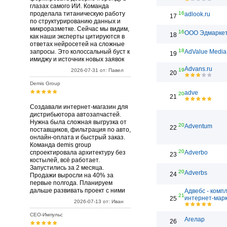
глазах самого ИИ. Команда
проделала титаническую работу
16
adlook.ru
17
по структурированию данных и
микроразметке. Сейчас мы видим,
16
ООО Эдмарке
18
как наши эксперты цитируются в
ответах нейросетей на сложные
18
запросы. Это колоссальный буст к
AdValue Media
19
имиджу и источник новых заявок
Advans.ru
19
2026-07-31 от: Павел
20
Demis Group
adve
20
21
Создавали интернет-магазин для
дистрибьютора автозапчастей.
Нужна была сложная выгрузка от
20
Adventum
22
поставщиков, фильтрация по авто,
онлайн-оплата и быстрый заказ.
Команда demis group
20
спроектировала архитектуру без
Adverbo
23
костылей, всё работает.
Запустились за 2 месяца.
20
Adverbs
24
Продажи выросли на 40% за
первые полгода. Планируем
дальше развивать проект с ними
Адвебс - комп
21
интернет-марк
25
2026-07-13 от: Иван
СЕО-Импульс
Агелар
26