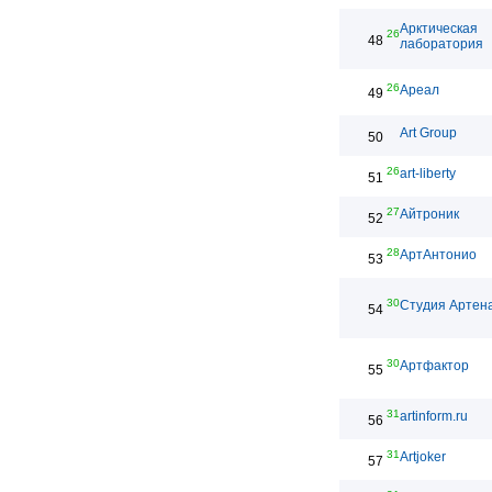
Арктическая
26
48
лаборатория
26
Ареал
49
Art Group
50
26
art-liberty
51
27
Айтроник
52
28
АртАнтонио
53
30
Студия Артен
54
30
Артфактор
55
31
artinform.ru
56
31
Artjoker
57