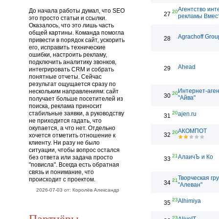
Агентство инт
До начала работы думал, что SEO
20
27
рекламы Вмес
это просто статьи и ссылки.
Оказалось, что это лишь часть
общей картины. Команда помогла
Agrachoff Grou
28
привести в порядок сайт, ускорить
его, исправить технические
ошибки, настроить рекламу,
подключить аналитику звонков,
Ahead
29
интегрировать CRM и собрать
понятные отчеты. Сейчас
результат ощущается сразу по
Интернет-аген
нескольким направлениям: сайт
20
30
"Айва"
получает больше посетителей из
поиска, реклама приносит
стабильные заявки, а руководству
20
ajen.ru
31
не приходится гадать, что
окупается, а что нет. Отдельно
АКОМПОТ
20
32
хочется отметить отношение к
клиенту. Ни разу не было
ситуации, чтобы вопрос остался
21
АлаичЪ и Ко
без ответа или задача просто
33
"повисла". Всегда есть обратная
связь и понимание, что
Творческая гр
происходит с проектом.
21
34
"Алеван"
2026-07-03 от: Королёв Александр
23
Alhimiya
35
Партнёры
23