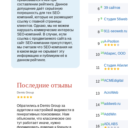
привязывался к ней при
составлении рейтинга. Данное
8
39 сайтов
допущение даёт серьёзную
6
погрешность для тех SEO-
компаний, которые не размещают
9
Студия 56web
7
ссылку с главной страницы
клиентов. Однако, мы не можем
нарушать коммерческие интересы
11
911-seoweb.ru
8
SEO-компаний. В случае, если
ссылка с продвигаемого сайта на
A-Psotion
15
сайт SEO-компании присутствует,
9
мы считаем что SEO-компания ни
в каком виде не скрывает эту
16
Абарис, ООО
10
информацию и публикуем её в
данном рейтинге.
Студия Абили
11
16
ACMEdigital
12
Последние отзывы
AcroWeb
Demis Group
13
16
addweb.ru
14
Обратились в Demis Group за
аудитом и настройкой видимости в
16
генеративных поисковиках. Нам
AddWin
15
объяснили, что классическое сео
тут работает иначе, нужно
ADLABS
16
16
формировать доверие к бренду в