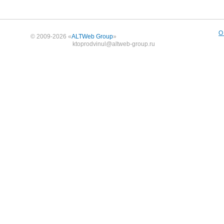
О
© 2009-2026 «
ALTWeb Group
»
ktoprodvinul@altweb-group.ru