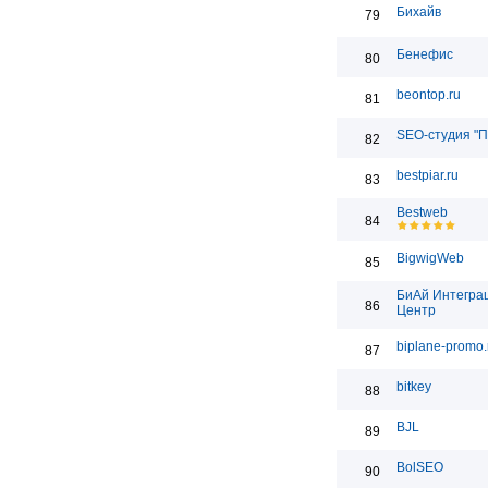
Бихайв
79
Бенефис
80
beontop.ru
81
SEO-студия "П
82
bestpiar.ru
83
Bestweb
84
BigwigWeb
85
БиАй Интегра
86
Центр
biplane-promo.
87
bitkey
88
BJL
89
BolSEO
90