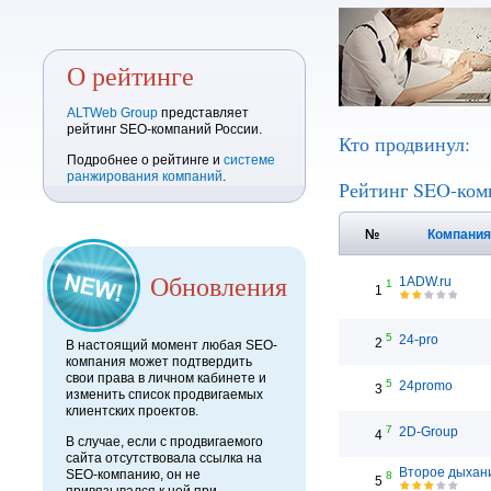
О рейтинге
ALTWeb Group
представляет
рейтинг SEO-компаний России.
Кто продвинул:
Подробнее о рейтинге и
системе
ранжирования компаний
.
Рейтинг SEO-ком
№
Компани
Обновления
1ADW.ru
1
1
5
24-pro
2
В настоящий момент любая SEO-
компания может подтвердить
свои права в личном кабинете и
5
24promo
3
изменить список продвигаемых
клиентских проектов.
7
2D-Group
4
В случае, если с продвигаемого
сайта отсутствовала ссылка на
Второе дыхан
SEO-компанию, он не
8
5