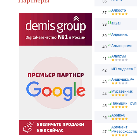
AliveIT
36
АлКосто
23
37
23
all2all
38
23
Алроникс
39
23
Альтопромо
40
Альтрум
23
41
ИП Андреев Е
42
Андрушка.Ру
22
43
Муравейник
24
44
Паньшин Груп
24
45
Apollo-8
24
46
Аргумент
24
PRевосходств
47